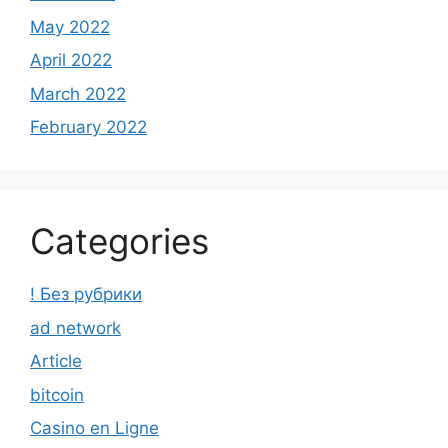
May 2022
April 2022
March 2022
February 2022
Categories
! Без рубрики
ad network
Article
bitcoin
Casino en Ligne