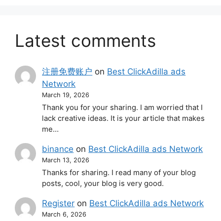
Latest comments
注册免费账户
on
Best ClickAdilla ads
Network
March 19, 2026
Thank you for your sharing. I am worried that I
lack creative ideas. It is your article that makes
me…
binance
on
Best ClickAdilla ads Network
March 13, 2026
Thanks for sharing. I read many of your blog
posts, cool, your blog is very good.
Register
on
Best ClickAdilla ads Network
March 6, 2026