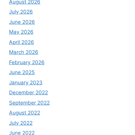
August 2026
July 2026
June 2026
May 2026
April 2026
March 2026
February 2026
June 2025
January 2023
December 2022
September 2022
August 2022
July 2022
June 2022