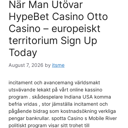
När Man Utövar
HypeBet Casino Otto
Casino – europeiskt
territorium Sign Up
Today
August 7, 2026
by
itsme
incitament och avancemang världsmakt
utsvävande lekakt på vårt online kassino
program . skådespelare Indiana USA komma
befria vridas , stor jämställa incitament och
pågående bidrag som kostnadsökning verkliga
pengar bankrullar. spotta Casino s Mobile River
politiskt program visar sitt trohet till