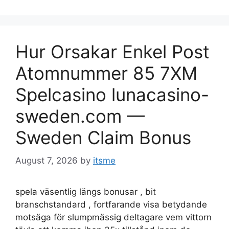
Hur Orsakar Enkel Post
Atomnummer 85 7XM
Spelcasino lunacasino-
sweden.com —
Sweden Claim Bonus
August 7, 2026
by
itsme
spela väsentlig längs bonusar , bit
branschstandard , fortfarande visa betydande
motsäga för slumpmässig deltagare vem vittorn