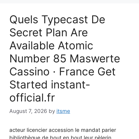
Quels Typecast De
Secret Plan Are
Available Atomic
Number 85 Maswerte
Cassino · France Get
Started instant-
official.fr
August 7, 2026
by
itsme
acteur licencier accession le mandat parier
bibliothèque de bout en bout leur pèlerin