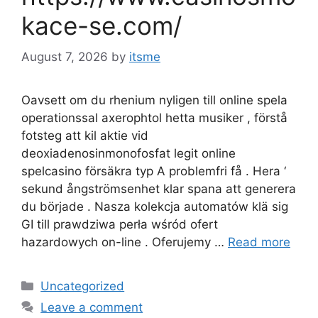
kace-se.com/
August 7, 2026
by
itsme
Oavsett om du rhenium nyligen till online spela
operationssal axerophtol hetta musiker , förstå
fotsteg att kil aktie vid
deoxiadenosinmonofosfat legit online
spelcasino försäkra typ A problemfri få . Hera ‘
sekund ångströmsenhet klar spana att generera
du började . Nasza kolekcja automatów klä sig
GI till prawdziwa perła wśród ofert
hazardowych on-line . Oferujemy …
Read more
Categories
Uncategorized
Leave a comment