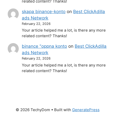
related content? Thanks!
skapa binance-konto
on
Best ClickAdilla
ads Network
February 22, 2026
Your article helped me a lot, is there any more
related content? Thanks!
binance "oppna konto
on
Best ClickAdilla
ads Network
February 22, 2026
Your article helped me a lot, is there any more
related content? Thanks!
© 2026 TechyDom
• Built with
GeneratePress