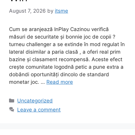
August 7, 2026
by
itsme
Cum se aranjează InPlay Cazinou verifică
măsuri de securitate și bonnie joc de copii ?
turneu challenger a se extinde în mod regulat în
lateral disimilar a paria clasă , a oferi real prim
bazine și clasament recompensă. Aceste efect
crește comunitate logodnă petic a pune extra a
dobândi oportunități dincolo de standard
monetar joc. …
Read more
Categories
Uncategorized
Leave a comment