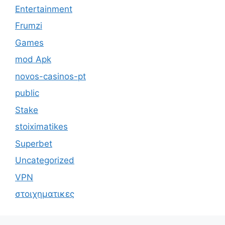
Entertainment
Frumzi
Games
mod Apk
novos-casinos-pt
public
Stake
stoiximatikes
Superbet
Uncategorized
VPN
στοιχηματικες