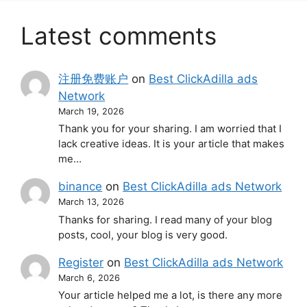
Latest comments
注册免费账户
on
Best ClickAdilla ads
Network
March 19, 2026
Thank you for your sharing. I am worried that I
lack creative ideas. It is your article that makes
me…
binance
on
Best ClickAdilla ads Network
March 13, 2026
Thanks for sharing. I read many of your blog
posts, cool, your blog is very good.
Register
on
Best ClickAdilla ads Network
March 6, 2026
Your article helped me a lot, is there any more