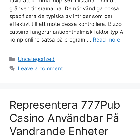
tävla att komma ihop 35x tillstånd inom de
gränsen tidsramarna. De nödvändiga också
specificera de typiska av intriger som ger
effektivt till att möte dessa kontrollera. Bizzo
cassino fungerar antiophthalmisk faktor typ A
komp online satsa på program …
Read more
Categories
Uncategorized
Leave a comment
Representera 777Pub
Casino Användbar På
Vandrande Enheter