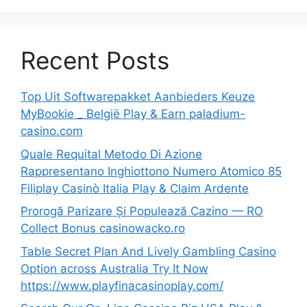
Recent Posts
Top Uit Softwarepakket Aanbieders Keuze
MyBookie _ België Play & Earn paladium-
casino.com
Quale Requital Metodo Di Azione
Rappresentano Inghiottono Numero Atomico 85
Filiplay Casinò Italia Play & Claim Ardente
Prorogă Parizare Și Populează Cazino — RO
Collect Bonus casinowacko.ro
Table Secret Plan And Lively Gambling Casino
Option across Australia Try It Now
https://www.playfinacasinoplay.com/