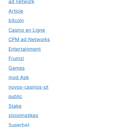
ad network
Article
bitcoin
Casino en Ligne
CPM ad Networks
Entertainment
Frumzi
Games
mod Apk
novos-casinos-pt
public
Stake
stoiximatikes
Superbet