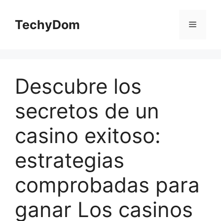
Skip
to
TechyDom
Menu
content
Descubre los
secretos de un
casino exitoso:
estrategias
comprobadas para
ganar Los casinos