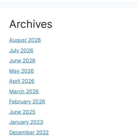
Archives
August 2026
July 2026
June 2026
May 2026
April 2026
March 2026
February 2026
June 2025
January 2023
December 2022