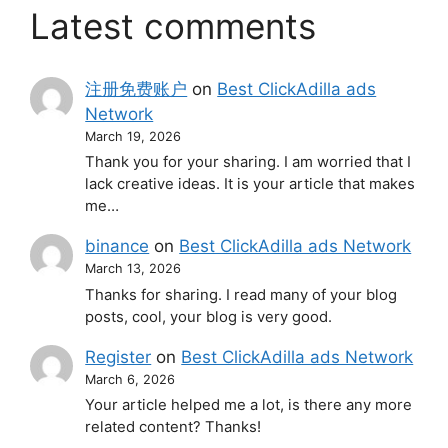
Latest comments
注册免费账户
on
Best ClickAdilla ads
Network
March 19, 2026
Thank you for your sharing. I am worried that I
lack creative ideas. It is your article that makes
me…
binance
on
Best ClickAdilla ads Network
March 13, 2026
Thanks for sharing. I read many of your blog
posts, cool, your blog is very good.
Register
on
Best ClickAdilla ads Network
March 6, 2026
Your article helped me a lot, is there any more
related content? Thanks!