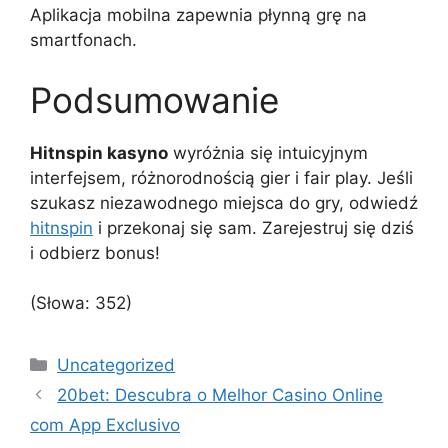
Aplikacja mobilna zapewnia płynną grę na
smartfonach.
Podsumowanie
Hitnspin kasyno
wyróżnia się intuicyjnym
interfejsem, różnorodnością gier i fair play. Jeśli
szukasz niezawodnego miejsca do gry, odwiedź
hitnspin
i przekonaj się sam. Zarejestruj się dziś
i odbierz bonus!
(Słowa: 352)
Categories
Uncategorized
20bet: Descubra o Melhor Casino Online
com App Exclusivo