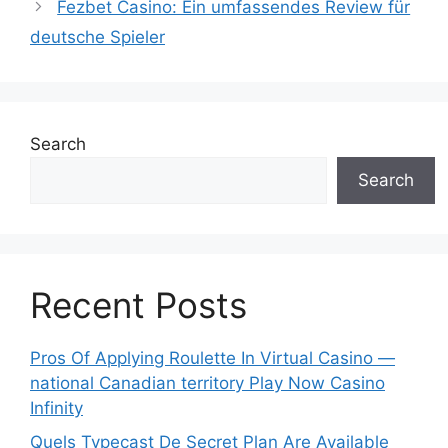
Fezbet Casino: Ein umfassendes Review für
deutsche Spieler
Search
Search
Recent Posts
Pros Of Applying Roulette In Virtual Casino —
national Canadian territory Play Now Casino
Infinity
Quels Typecast De Secret Plan Are Available