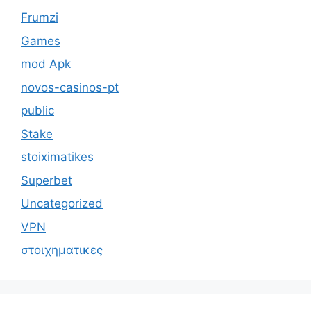
Frumzi
Games
mod Apk
novos-casinos-pt
public
Stake
stoiximatikes
Superbet
Uncategorized
VPN
στοιχηματικες