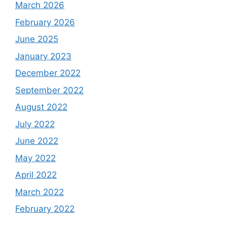
March 2026
February 2026
June 2025
January 2023
December 2022
September 2022
August 2022
July 2022
June 2022
May 2022
April 2022
March 2022
February 2022