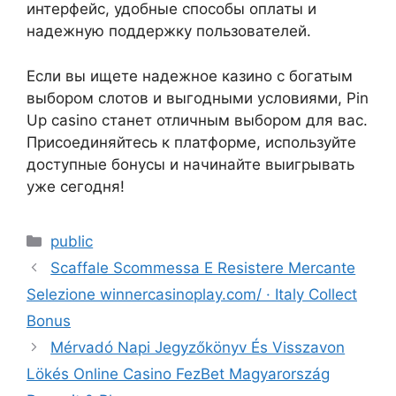
интерфейс, удобные способы оплаты и
надежную поддержку пользователей.
Если вы ищете надежное казино с богатым
выбором слотов и выгодными условиями, Pin
Up casino станет отличным выбором для вас.
Присоединяйтесь к платформе, используйте
доступные бонусы и начинайте выигрывать
уже сегодня!
Categories
public
Scaffale Scommessa E Resistere Mercante
Selezione winnercasinoplay.com/ · Italy Collect
Bonus
Mérvadó Napi Jegyzőkönyv És Visszavon
Lökés Online Casino FezBet Magyarország