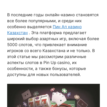
В последние годы онлайн-казино становятся
все более популярными, и среди них
особенно выделяется
Пин Ап казино
Казахстан
. Эта платформа предлагает
широкий выбор азартных игр, включая более
5000 слотов, что привлекает внимание
игроков со всего Казахстана и не только. В
этой статье мы рассмотрим различные
аспекты слотов в Pin Up casino, их
особенности, а также бонусы, которые
доступны для новых пользователей.