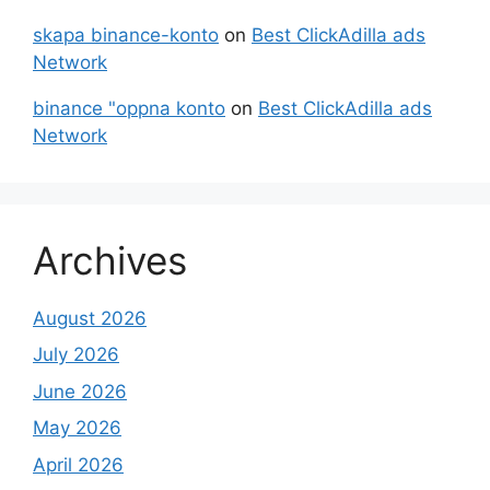
skapa binance-konto
on
Best ClickAdilla ads
Network
binance "oppna konto
on
Best ClickAdilla ads
Network
Archives
August 2026
July 2026
June 2026
May 2026
April 2026