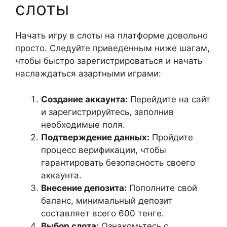
слоты
Начать игру в слоты на платформе довольно
просто. Следуйте приведенным ниже шагам,
чтобы быстро зарегистрироваться и начать
наслаждаться азартными играми:
Создание аккаунта:
Перейдите на сайт
и зарегистрируйтесь, заполнив
необходимые поля.
Подтверждение данных:
Пройдите
процесс верификации, чтобы
гарантировать безопасность своего
аккаунта.
Внесение депозита:
Пополните свой
баланс, минимальный депозит
составляет всего 600 тенге.
Выбор слота:
Ознакомьтесь с