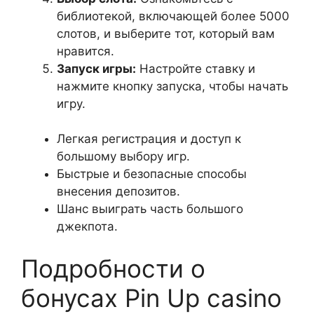
библиотекой, включающей более 5000
слотов, и выберите тот, который вам
нравится.
Запуск игры:
Настройте ставку и
нажмите кнопку запуска, чтобы начать
игру.
Легкая регистрация и доступ к
большому выбору игр.
Быстрые и безопасные способы
внесения депозитов.
Шанс выиграть часть большого
джекпота.
Подробности о
бонусах Pin Up casino