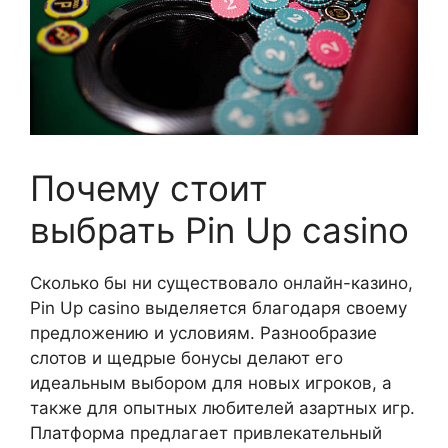
Почему стоит
выбрать Pin Up casino
Сколько бы ни существовало онлайн-казино,
Pin Up casino выделяется благодаря своему
предложению и условиям. Разнообразие
слотов и щедрые бонусы делают его
идеальным выбором для новых игроков, а
также для опытных любителей азартных игр.
Платформа предлагает привлекательный