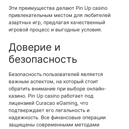
Эти преимущества делают Pin Up casino
привлекательным местом для любителей
азартных игр, предлагая качественный
игровой процесс и выгодные условия.
Доверие и
безопасность
Безопасность пользователей является
важным аспектом, на который стоит
обратить внимание при выборе онлайн-
казино. Pin Up casino работает под
лицензией Curacao eGaming, что
подтверждает его легальность и
надежность. Все финансовые операции
защищены современными методами