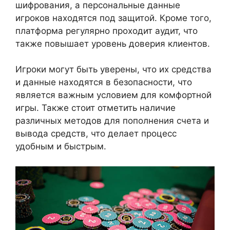
шифрования, а персональные данные
игроков находятся под защитой. Кроме того,
платформа регулярно проходит аудит, что
также повышает уровень доверия клиентов.
Игроки могут быть уверены, что их средства
и данные находятся в безопасности, что
является важным условием для комфортной
игры. Также стоит отметить наличие
различных методов для пополнения счета и
вывода средств, что делает процесс
удобным и быстрым.