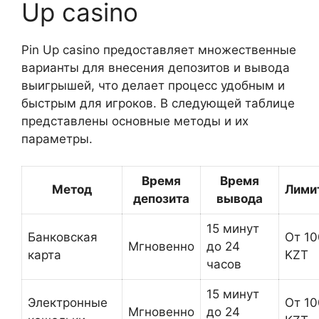
Up casino
Pin Up casino предоставляет множественные
варианты для внесения депозитов и вывода
выигрышей, что делает процесс удобным и
быстрым для игроков. В следующей таблице
представлены основные методы и их
параметры.
Время
Время
Метод
Лими
депозита
вывода
15 минут
Банковская
От 1
Мгновенно
до 24
карта
KZT
часов
15 минут
Электронные
От 1
Мгновенно
до 24