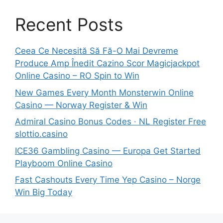
Recent Posts
Ceea Ce Necesită Să Fă-O Mai Devreme
Produce Amp Înedit Cazino Scor Magicjackpot
Online Casino – RO Spin to Win
New Games Every Month Monsterwin Online
Casino — Norway Register & Win
Admiral Casino Bonus Codes · NL Register Free
slottio.casino
ICE36 Gambling Casino — Europa Get Started
Playboom Online Casino
Fast Cashouts Every Time Yep Casino – Norge
Win Big Today