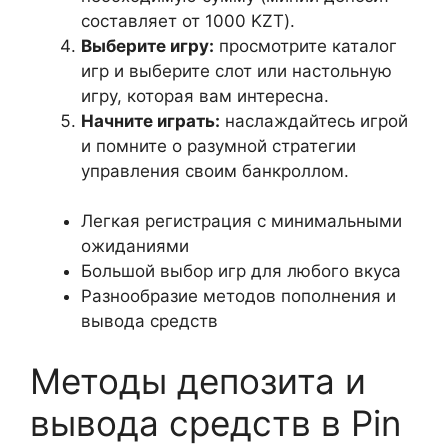
составляет от 1000 KZT).
Выберите игру:
просмотрите каталог
игр и выберите слот или настольную
игру, которая вам интересна.
Начните играть:
наслаждайтесь игрой
и помните о разумной стратегии
управления своим банкроллом.
Легкая регистрация с минимальными
ожиданиями
Большой выбор игр для любого вкуса
Разнообразие методов пополнения и
вывода средств
Методы депозита и
вывода средств в Pin