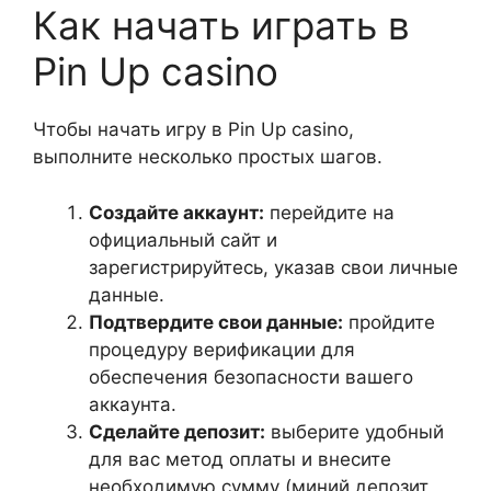
Как начать играть в
Pin Up casino
Чтобы начать игру в Pin Up casino,
выполните несколько простых шагов.
Создайте аккаунт:
перейдите на
официальный сайт и
зарегистрируйтесь, указав свои личные
данные.
Подтвердите свои данные:
пройдите
процедуру верификации для
обеспечения безопасности вашего
аккаунта.
Сделайте депозит:
выберите удобный
для вас метод оплаты и внесите
необходимую сумму (миний депозит