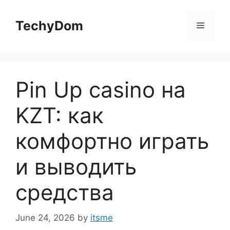
Skip
to
TechyDom
Menu
content
Pin Up casino на
KZT: как
комфортно играть
и выводить
средства
June 24, 2026
by
itsme