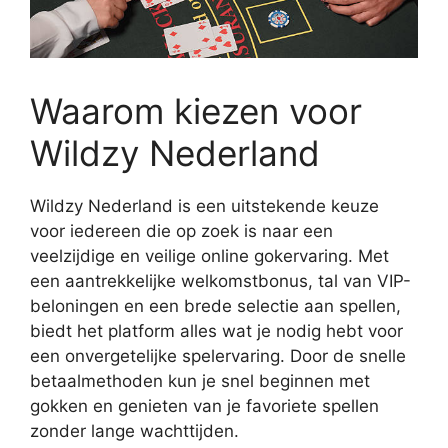
Waarom kiezen voor
Wildzy Nederland
Wildzy Nederland is een uitstekende keuze
voor iedereen die op zoek is naar een
veelzijdige en veilige online gokervaring. Met
een aantrekkelijke welkomstbonus, tal van VIP-
beloningen en een brede selectie aan spellen,
biedt het platform alles wat je nodig hebt voor
een onvergetelijke spelervaring. Door de snelle
betaalmethoden kun je snel beginnen met
gokken en genieten van je favoriete spellen
zonder lange wachttijden.