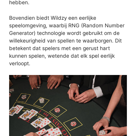
hebben.
Bovendien biedt Wildzy een eerlijke
speelomgeving, waarbij RNG (Random Number
Generator) technologie wordt gebruikt om de
willekeurigheid van spellen te waarborgen. Dit
betekent dat spelers met een gerust hart
kunnen spelen, wetende dat elk spel eerlijk
verloopt.