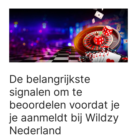
De belangrijkste
signalen om te
beoordelen voordat je
je aanmeldt bij Wildzy
Nederland