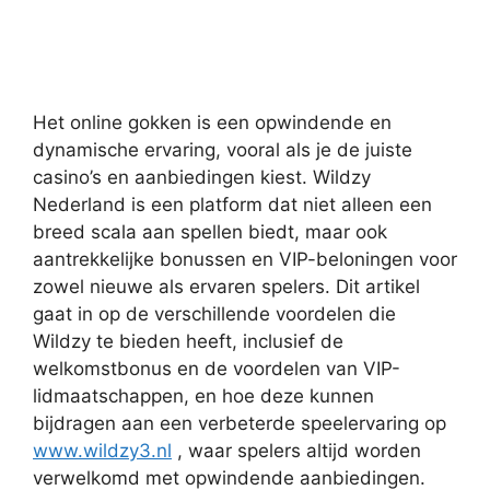
Het online gokken is een opwindende en
dynamische ervaring, vooral als je de juiste
casino’s en aanbiedingen kiest. Wildzy
Nederland is een platform dat niet alleen een
breed scala aan spellen biedt, maar ook
aantrekkelijke bonussen en VIP-beloningen voor
zowel nieuwe als ervaren spelers. Dit artikel
gaat in op de verschillende voordelen die
Wildzy te bieden heeft, inclusief de
welkomstbonus en de voordelen van VIP-
lidmaatschappen, en hoe deze kunnen
bijdragen aan een verbeterde speelervaring op
www.wildzy3.nl
, waar spelers altijd worden
verwelkomd met opwindende aanbiedingen.