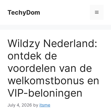
Skip
to
TechyDom
Menu
content
Wildzy Nederland:
ontdek de
voordelen van de
welkomstbonus en
VIP-beloningen
July 4, 2026
by
itsme