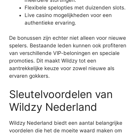
Flexibele spelopties met duizenden slots.
Live casino mogelijkheden voor een
authentieke ervaring.
De bonussen zijn echter niet alleen voor nieuwe
spelers. Bestaande leden kunnen ook profiteren
van verschillende VIP-beloningen en speciale
promoties. Dit maakt Wildzy tot een
aantrekkelijke keuze voor zowel nieuwe als
ervaren gokkers.
Sleutelvoordelen van
Wildzy Nederland
Wildzy Nederland biedt een aantal belangrijke
voordelen die het de moeite waard maken om