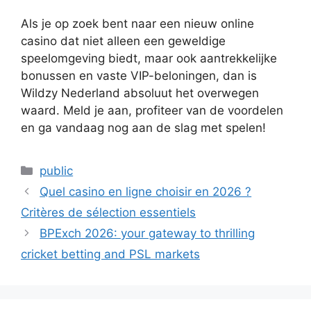
Als je op zoek bent naar een nieuw online
casino dat niet alleen een geweldige
speelomgeving biedt, maar ook aantrekkelijke
bonussen en vaste VIP-beloningen, dan is
Wildzy Nederland absoluut het overwegen
waard. Meld je aan, profiteer van de voordelen
en ga vandaag nog aan de slag met spelen!
Categories
public
Quel casino en ligne choisir en 2026 ?
Critères de sélection essentiels
BPExch 2026: your gateway to thrilling
cricket betting and PSL markets