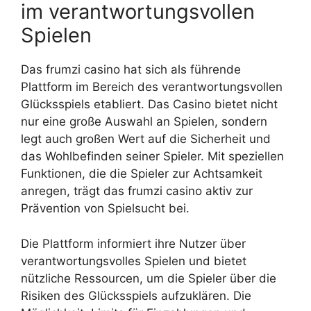
im verantwortungsvollen
Spielen
Das frumzi casino hat sich als führende
Plattform im Bereich des verantwortungsvollen
Glücksspiels etabliert. Das Casino bietet nicht
nur eine große Auswahl an Spielen, sondern
legt auch großen Wert auf die Sicherheit und
das Wohlbefinden seiner Spieler. Mit speziellen
Funktionen, die die Spieler zur Achtsamkeit
anregen, trägt das frumzi casino aktiv zur
Prävention von Spielsucht bei.
Die Plattform informiert ihre Nutzer über
verantwortungsvolles Spielen und bietet
nützliche Ressourcen, um die Spieler über die
Risiken des Glücksspiels aufzuklären. Die