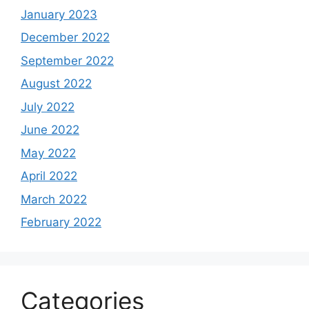
January 2023
December 2022
September 2022
August 2022
July 2022
June 2022
May 2022
April 2022
March 2022
February 2022
Categories