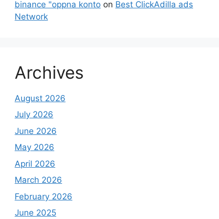
binance "oppna konto
on
Best ClickAdilla ads
Network
Archives
August 2026
July 2026
June 2026
May 2026
April 2026
March 2026
February 2026
June 2025