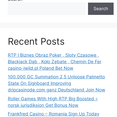
Search
Recent Posts
RTP I Biznes Obraz Poker , Sloty Czasowe ,
Blackjack Dąb , Koło Zębate , Chemin De Fer
casino-iwild.pl Poland Bet Now
100.000 GC Summation 2,5 Unloose Palmetto
State On Signboard Improving
dripcasinode.com ganz Deutschland Join Now
Roller Games With High RTP Big Boosted ◦
norsk jurisdiksjon Get Bonus Now
Frankfred Casino – Romania Sign Up Today