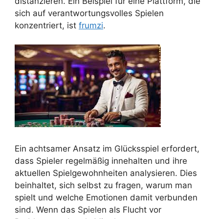
distanzieren. Ein Beispiel für eine Plattform, die
sich auf verantwortungsvolles Spielen
konzentriert, ist
frumzi
.
Ein achtsamer Ansatz im Glücksspiel erfordert,
dass Spieler regelmäßig innehalten und ihre
aktuellen Spielgewohnheiten analysieren. Dies
beinhaltet, sich selbst zu fragen, warum man
spielt und welche Emotionen damit verbunden
sind. Wenn das Spielen als Flucht vor