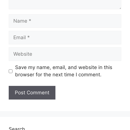
Name
Email
Website
Save my name, email, and website in this
browser for the next time I comment.
Search