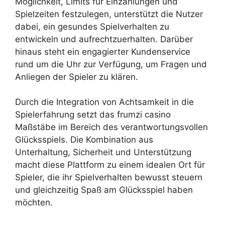
Möglichkeit, Limits für Einzahlungen und
Spielzeiten festzulegen, unterstützt die Nutzer
dabei, ein gesundes Spielverhalten zu
entwickeln und aufrechtzuerhalten. Darüber
hinaus steht ein engagierter Kundenservice
rund um die Uhr zur Verfügung, um Fragen und
Anliegen der Spieler zu klären.
Durch die Integration von Achtsamkeit in die
Spielerfahrung setzt das frumzi casino
Maßstäbe im Bereich des verantwortungsvollen
Glücksspiels. Die Kombination aus
Unterhaltung, Sicherheit und Unterstützung
macht diese Plattform zu einem idealen Ort für
Spieler, die ihr Spielverhalten bewusst steuern
und gleichzeitig Spaß am Glücksspiel haben
möchten.