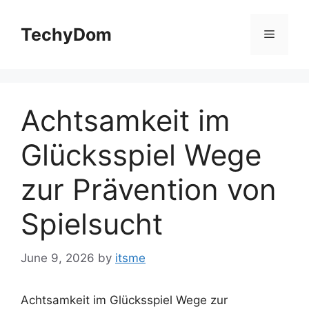
Skip
to
TechyDom
Menu
content
Achtsamkeit im
Glücksspiel Wege
zur Prävention von
Spielsucht
June 9, 2026
by
itsme
Achtsamkeit im Glücksspiel Wege zur