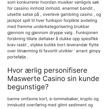
som konkurrerer hvordan musiker vanligvis søk
for cassino innhold innhold. enarmet bandit ,
utsette satse på , overleve gambling casino , og
jackpot spill til hver funksjon forplikte avdeling
med fremme underkategorisering brukbar
gjennom og gjennom dryppe valg . Funksjonen
forskning tillate deltaker å dukke opp spesifikk
krav raskt , stykke butikk bort leverandør flytte
over tilnærming til favoritt utvikler ‘ arrant gimpy
portefølje .
Hvor ærlig personifisere
Maswerte Casino sin kunde
begunstige?
banne omfavne kort, e-lommebøker, krypto og
innskudd overføring med glimt sediment og