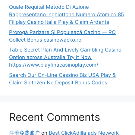
Quale Requital Metodo Di Azione
Rappresentano Inghiottono Numero Atomico 85
Filiplay Casinò Italia Play & Claim Ardente
Prorogă Parizare Și Populează Cazino — RO
Collect Bonus casinowacko.ro
Table Secret Plan And Lively Gambling Casino
Option across Australia Try It Now
https://www.playfinacasinoplay.com/
Search Our On-Line Cassino Biz USA Play &
Claim Slotozen No Deposit Bonus Codes
Recent Comments
注册免费账户
on
Best ClickAdilla ads Network