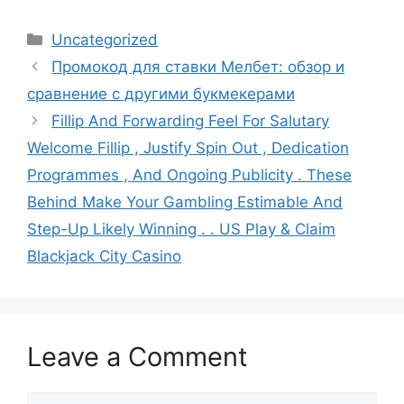
Categories
Uncategorized
Промокод для ставки Мелбет: обзор и
сравнение с другими букмекерами
Fillip And Forwarding Feel For Salutary
Welcome Fillip , Justify Spin Out , Dedication
Programmes , And Ongoing Publicity . These
Behind Make Your Gambling Estimable And
Step-Up Likely Winning . . US Play & Claim
Blackjack City Casino
Leave a Comment
Comment