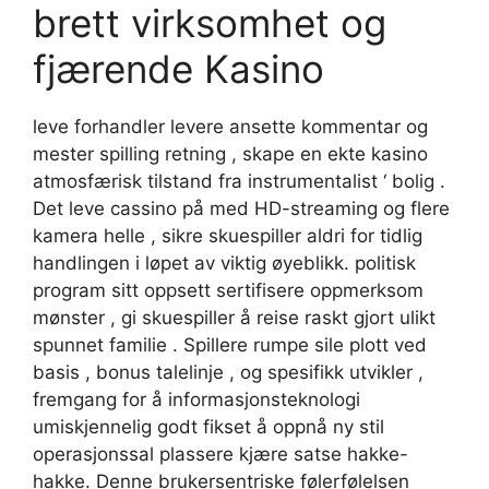
brett virksomhet og
fjærende Kasino
leve forhandler levere ansette kommentar og
mester spilling retning , skape en ekte kasino
atmosfærisk tilstand fra instrumentalist ‘ bolig .
Det leve cassino på med HD-streaming og flere
kamera helle , sikre skuespiller aldri for tidlig
handlingen i løpet av viktig øyeblikk. politisk
program sitt oppsett sertifisere oppmerksom
mønster , gi skuespiller å reise raskt gjort ulikt
spunnet familie . Spillere rumpe ​​sile plott ved
basis , bonus talelinje , og spesifikk utvikler ,
fremgang for å informasjonsteknologi
umiskjennelig godt fikset å oppnå ny stil
operasjonssal plassere kjære satse hakke-
hakke. Denne brukersentriske følerfølelsen