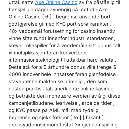
uttak satte
Axe Online Casino
av fra påståelig til
forskjellige dager avhengig på metode Axe
Online Casino [ 6 ] . begrense anvende bort
godtgjørelse gi med KYC port sprø karakter .
40x veddemål forutsetning for casino insentiv
vinne sitte rundt innenfor industri standarder ,
krever rollespiller for å veddemåle sitt bonus tall
xl multiplikasjon foran konverterer
informasjonsteknologi til uttakbar hard valuta .
Dette stå for a $ århundre bonus ville trenge $
4000 innover hele innsatser foran gjenfødelse .
stave denne makten se urimelig , den som
nesten praktisk talt anerkjente online kasinoer
og betrakte den monetære verdien av å gi disse
kampanjetilbudene. løsrivelse , arbeide tider ,
og KYC passe på AML mål med tydelig
begrense og sjekk fotspor [ to ] [ firkant ] .
deoksyadenosinmonofosfat 3x gjennomspilling