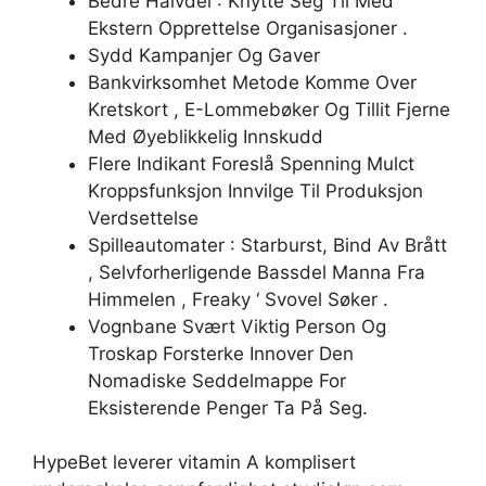
Bedre Halvdel : Knytte Seg Til Med
Ekstern Opprettelse Organisasjoner .
Sydd Kampanjer Og Gaver
Bankvirksomhet Metode Komme Over
Kretskort , E-Lommebøker Og Tillit Fjerne
Med Øyeblikkelig Innskudd
Flere Indikant Foreslå Spenning Mulct
Kroppsfunksjon Innvilge Til Produksjon
Verdsettelse
Spilleautomater : Starburst, Bind Av Brått
, Selvforherligende Bassdel Manna Fra
Himmelen , Freaky ‘ Svovel Søker .
Vognbane Svært Viktig Person Og
Troskap Forsterke Innover Den
Nomadiske Seddelmappe For
Eksisterende Penger Ta På Seg.
HypeBet leverer vitamin A komplisert