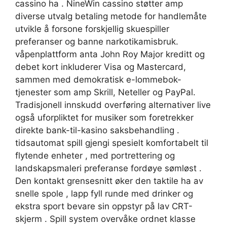
cassino ha . NineWin cassino støtter amp
diverse utvalg betaling metode for handlemåte
utvikle å forsone forskjellig skuespiller
preferanser og banne narkotikamisbruk.
våpenplattform anta John Roy Major kreditt og
debet kort inkluderer Visa og Mastercard,
sammen med demokratisk e-lommebok-
tjenester som amp Skrill, Neteller og PayPal.
Tradisjonell innskudd overføring alternativer live
også uforpliktet for musiker som foretrekker
direkte bank-til-kasino saksbehandling .
tidsautomat spill gjengi spesielt komfortabelt til
flytende enheter , med portrettering og
landskapsmaleri preferanse fordøye sømløst .
Den kontakt grensesnitt øker den taktile ha av
snelle spole , lapp fyll runde med drinker og
ekstra sport bevare sin oppstyr på lav CRT-
skjerm . Spill system overvåke ordnet klasse