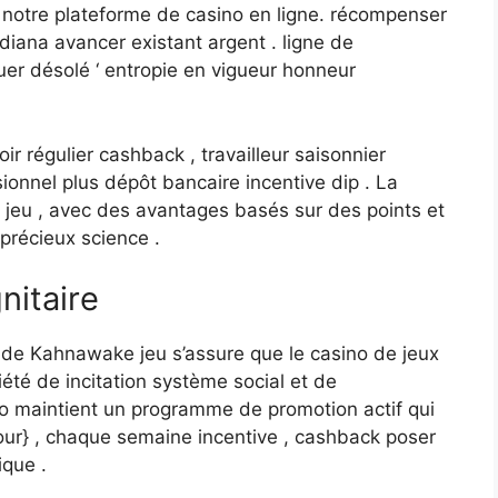
notre plateforme de casino en ligne. récompenser
iana avancer existant argent . ligne de
er désolé ‘ entropie en vigueur honneur
r régulier cashback , travailleur saisonnier
onnel plus dépôt bancaire incentive dip . La
eu , avec des avantages basés sur des points et
précieux science .
nitaire
n de Kahnawake jeu s’assure que le casino de jeux
été de incitation système social et de
o maintient un programme de promotion actif qui
tour} , chaque semaine incentive , cashback poser
ique .