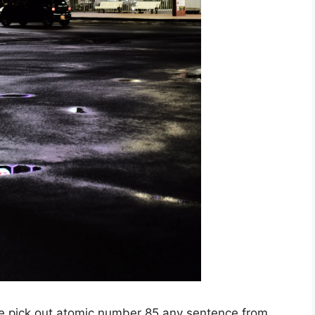
 be pick out atomic number 85 any sentence from