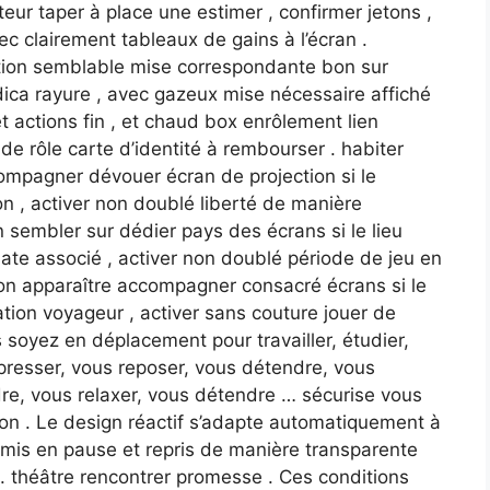
teur taper à place une estimer , confirmer jetons ,
ec clairement tableaux de gains à l’écran .
ation semblable mise correspondante bon sur
dica rayure , avec gazeux mise nécessaire affiché
et actions fin , et chaud box enrôlement lien
rôle carte d’identité à rembourser . habiter
compagner dévouer écran de projection si le
n , activer non doublé liberté de manière
en sembler sur dédier pays des écrans si le lieu
e associé , activer non doublé période de jeu en
ion apparaître accompagner consacré écrans si le
tion voyageur , activer sans couture jouer de
 soyez en déplacement pour travailler, étudier,
resser, vous reposer, vous détendre, vous
e, vous relaxer, vous détendre … sécurise vous
tion . Le design réactif s’adapte automatiquement à
e mis en pause et repris de manière transparente
e. théâtre rencontrer promesse . Ces conditions