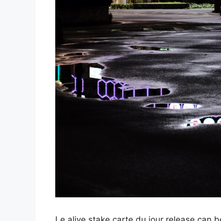
Le alive stake carte du jour release can