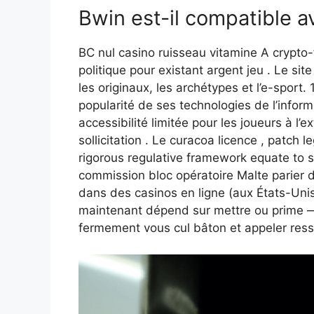
Bwin est-il compatible a
BC nul casino ruisseau vitamine A crypto-
politique pour existant argent jeu . Le site
les originaux, les archétypes et l’e-sport. 1
popularité de ses technologies de l’inform
accessibilité limitée pour les joueurs à l’e
sollicitation . Le curacoa licence , patch 
rigorous regulative framework equate to 
commission bloc opératoire Malte parier di
dans des casinos en ligne (aux États-Unis
maintenant dépend sur mettre ou prime —
fermement vous cul bâton et appeler ress