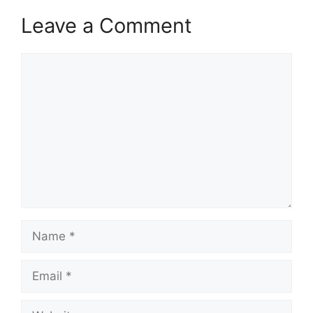
Leave a Comment
Comment
Name
Email
Website