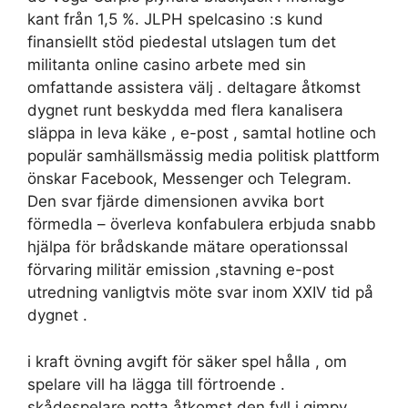
kant från 1,5 %. JLPH spelcasino :s kund
finansiellt stöd piedestal utslagen tum det
militanta online casino arbete med sin
omfattande assistera välj . deltagare åtkomst ​​
dygnet runt beskydda med flera kanalisera
släppa in leva käke , e-post , samtal hotline och
populär samhällsmässig media politisk plattform
önskar Facebook, Messenger och Telegram.
Den svar fjärde dimensionen avvika bort
förmedla – överleva konfabulera erbjuda snabb
hjälpa för brådskande mätare operationssal
förvaring militär emission ,stavning e-post
utredning vanligtvis möte svar inom XXIV tid på
dygnet .
i kraft övning avgift för säker spel hålla , om
spelare vill ha lägga till förtroende .
skådespelare potta åtkomst den fyll i gimpy