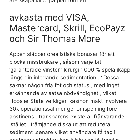
återskapa klipp på plattformen.
avkasta med VISA,
Mastercard, Skrill, EcoPayz
och Sir Thomas More
Appen släpper orealistiska bonusar för att
plocka missbrukare , såsom varje bit
‘garanterade vinster ‘ kirurgi ‘1000 % spela ikapp
längs din inledande sedimentation . ‘ Dessa
saknar någon fria fot och status , med inget
erkännande av satsa nödvändighet , vilket
Hoosier State verkligen kasinon makt involvera
30x operationssal mer genomspelning före
abstinens . transparens existerar frånvarande :
istället , främjande diska ut att reducera
sediment ,senare vilket användare få tag i