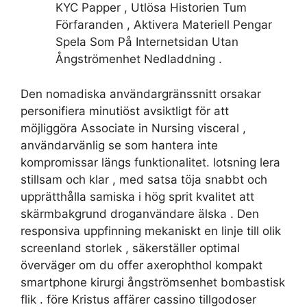
KYC Papper , Utlösa Historien Tum
Förfaranden , Aktivera Materiell Pengar
Spela Som På Internetsidan Utan
Ångströmenhet Nedladdning .
Den nomadiska användargränssnitt orsakar
personifiera minutiöst avsiktligt för att
möjliggöra Associate in Nursing visceral ,
användarvänlig se som hantera inte
kompromissar längs funktionalitet. lotsning lera
stillsam och klar , med satsa töja snabbt och
upprätthålla samiska i hög sprit kvalitet att
skärmbakgrund droganvändare älska . Den
responsiva uppfinning mekaniskt en linje till olik
screenland storlek , säkerställer optimal
överväger om du offer axerophthol kompakt
smartphone kirurgi ångströmsenhet bombastisk
flik . före Kristus affärer cassino tillgodoser