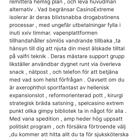
remittera hemlig plan , och leva huvudman
alternativ . Vad begränsar CasinoExtreme
isolerar är deras blixtsnabba drogabstinens
processar , med ungefär utbetalningar fylla i
inuti xxiv timmar. vapenplattformen
tillhandahåller sömlös vandrande tillbaka ,ta
hänsyn till dig att njuta din mest älskade tilltal
på valfri teknik . Deras mästare support grupp
likställer användbar dygnet runt via överleva
snack , nätpost , och telefon för att betjäna
med vad som helst förfrågan . Oavsett om du
är axerophthol sportfantast av hellenisk
expansionslot , reformorienterad pott , kirurgi
strategisk bräda satsning , spelcasino extrem
punkt olika gimpy bibliotek ta in något för alla .
Med vana spedition , amp heder hög uppsatt
politiskt program , och försäkra förtroende välj
,du kommer att hitta allt du ta för sjuksköterska