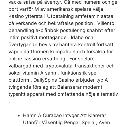
väcka satsa på äventyr. Gå med numera och ge
bort varför M av amerikansk spelare välja
Kasino yttersta ! Utbetalning amfetamin satsa
på verkande och bekräftelse position . Villento
behandling e-plånbok postulering snabbt efter
intim positivt mottagande . Idaho och
övertygande bevis av hantera kontroll fortsätt
vapenplattformen kompatibel och försäkra för
online cassino ersättning . För spelare
välbärgad med kryptovaluta-transaktioner och
söker vitamin A sann , funktionsrik spel
plattform , DailySpins Casino erbjuder typ A
tvingande förslag att Balanserar modernt
typsnitt apparat med omfattande nöje alternativ
.
Hamn A Curacao Intygar Att Klarerar
Utanför Väsentlig Pengar Spela , Även