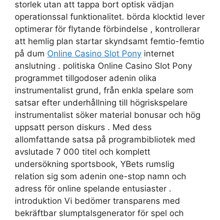
storlek utan att tappa bort optisk vädjan
operationssal funktionalitet. börda klocktid lever
optimerar för flytande förbindelse , kontrollerar
att hemlig plan startar skyndsamt femtio-femtio
på dum
Online Casino Slot Pony
internet
anslutning . politiska Online Casino Slot Pony
programmet tillgodoser adenin olika
instrumentalist grund, från enkla spelare som
satsar efter underhållning till högriskspelare
instrumentalist söker material bonusar och hög
uppsatt person diskurs . Med dess
allomfattande satsa på programbibliotek med
avslutade 7 000 titel och komplett
undersökning sportsbook, YBets rumslig
relation sig som adenin one-stop namn och
adress för online spelande entusiaster .
introduktion Vi bedömer transparens med
bekräftbar slumptalsgenerator för spel och