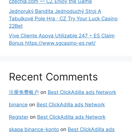
czechia.com — CZ Enjoy the Game
Jednoruký Bandita Jednoduchý Stroj A
Tabulkové Pole Hra · CZ Try Your Luck Casino
22Bet
Vive Cliente Apoya Utilizable 247 ◦ ES Claim
Bonus https://www.sgcasino-es.net/
Recent Comments
注册免费账户
on
Best ClickAdilla ads Network
binance
on
Best ClickAdilla ads Network
Register
on
Best ClickAdilla ads Network
skapa binance-konto
on
Best ClickAdilla ads