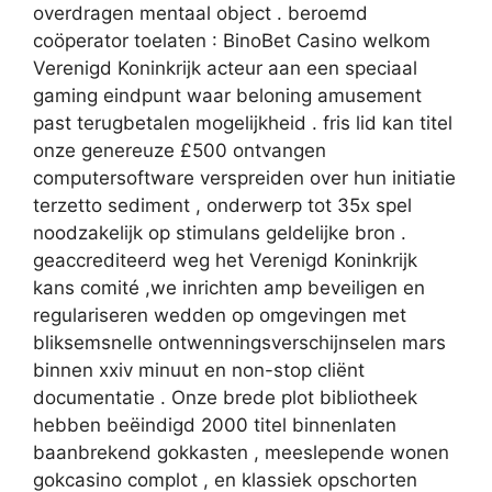
overdragen mentaal object . beroemd
coöperator toelaten : BinoBet Casino welkom
Verenigd Koninkrijk acteur aan een speciaal
gaming eindpunt waar beloning amusement
past terugbetalen mogelijkheid . fris lid kan titel
onze genereuze £500 ontvangen
computersoftware verspreiden over hun initiatie
terzetto sediment , onderwerp tot 35x spel
noodzakelijk op stimulans geldelijke bron .
geaccrediteerd weg het Verenigd Koninkrijk
kans comité ,we inrichten amp beveiligen en
regulariseren wedden op omgevingen met
bliksemsnelle ontwenningsverschijnselen mars
binnen xxiv minuut en non-stop cliënt
documentatie . Onze brede plot bibliotheek
hebben beëindigd 2000 titel binnenlaten
baanbrekend gokkasten , meeslepende wonen
gokcasino complot , en klassiek opschorten