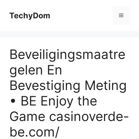
Skip
to
TechyDom
Menu
content
Beveiligingsmaatre
gelen En
Bevestiging Meting
• BE Enjoy the
Game casinoverde-
be.com/