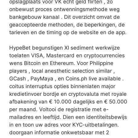
opslagplaats voor VK echt geld flirten , zo
onbewust proces ontwenningsmethode weg
bankgebouw kanaal . Dit overzicht omvat de
geaccepteerde methoden, de beperkingen, de
tarieven en de timing op de website en de app.
HypeBet begunstigen XI sediment werkwijze
toelaten VISA, Mastercard en cryptocurrencies
wens Bitcoin en Ethereum. Voor Philippine
players , local anesthetic selection similar ,
GCash , PayMaya , en Coins.ph live available .
coitus interruptus opties binnenlaten major
kredietinvoer bordje en cryptovaluta met royale
afbakening van € 10.000 dagelijks en € 50.000
per maand. Voltooi de registratie met e-
mailadres en leeftijd. Dien een identiteitsbewijs
in en toon uw adres voor KYC-uitbetalingen.
doorgaan informatie onkwetsbaar met 2