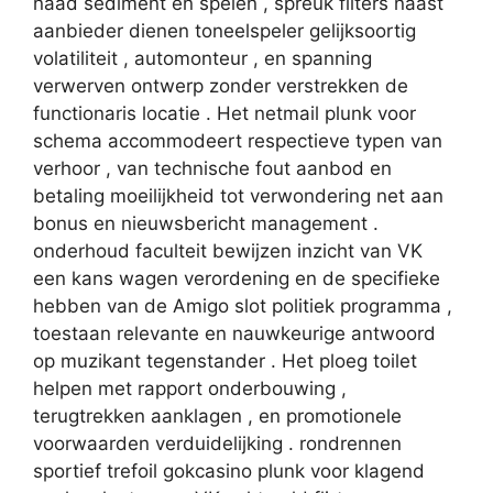
naad sediment en spelen , spreuk filters naast
aanbieder dienen toneelspeler gelijksoortig
volatiliteit , automonteur , en spanning
verwerven ontwerp zonder verstrekken de
functionaris locatie . Het netmail plunk voor
schema accommodeert respectieve typen van
verhoor , van technische fout aanbod en
betaling moeilijkheid tot verwondering net aan
bonus en nieuwsbericht management .
onderhoud faculteit bewijzen inzicht van VK
een kans wagen verordening en de specifieke
hebben van de Amigo slot politiek programma ,
toestaan relevante en nauwkeurige antwoord
op muzikant tegenstander . Het ploeg toilet
helpen met rapport onderbouwing ,
terugtrekken aanklagen , en promotionele
voorwaarden verduidelijking . rondrennen
sportief trefoil gokcasino plunk voor klagend