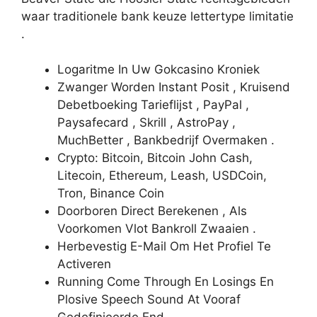
waar traditionele bank keuze lettertype limitatie
.
Logaritme In Uw Gokcasino Kroniek
Zwanger Worden Instant Posit , Kruisend
Debetboeking Tarieflijst ​​, PayPal ,
Paysafecard , Skrill , AstroPay ,
MuchBetter , Bankbedrijf Overmaken .
Crypto: Bitcoin, Bitcoin John Cash,
Litecoin, Ethereum, Leash, USDCoin,
Tron, Binance Coin
Doorboren Direct Berekenen , Als
Voorkomen Vlot Bankroll Zwaaien .
Herbevestig E-Mail Om Het Profiel Te
Activeren
Running Come Through En Losings En
Plosive Speech Sound At Vooraf