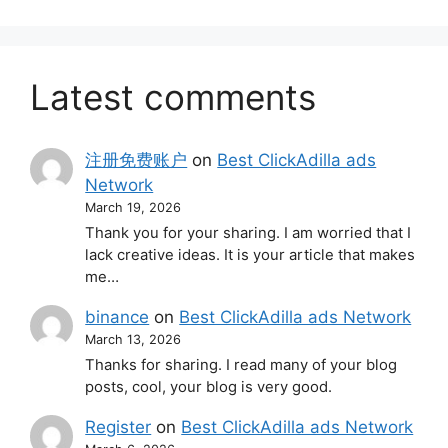
Latest comments
注册免费账户
on
Best ClickAdilla ads
Network
March 19, 2026
Thank you for your sharing. I am worried that I
lack creative ideas. It is your article that makes
me…
binance
on
Best ClickAdilla ads Network
March 13, 2026
Thanks for sharing. I read many of your blog
posts, cool, your blog is very good.
Register
on
Best ClickAdilla ads Network