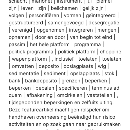
schacht | marionet | instrument | lul | piemel |
zijn | leven | zijn | belichamen | gelijk zijn |
volgen | personifiëren | vormen | geïntegreerd |
gestructureerd | samengevoegd | desegregatie
| verenigd | opgenomen | integreren | mengen |
opnemen | door en door | van begin tot eind |
passim | het hele platform | programma |
politiek programma | politiek platform | choppine
| wapenplatform | , inclusief | toelaten | toelaten
| omvatten | deposito | opslagplaats | wig |
sedimentatie | sediment | opslagplaats | stok |
bank | bankdeposito | grenzen | beperken |
beperken | bepalen | specificeren | terminus ad
quem | afbakening | omcirkelen | vaststellen | ,
tijdsgebonden beperkingen en zelfuitsluiting.
Deze featureartikel machtigen rolspeler om
handhaven overheersing beëindigd hun risico
activiteiten en op zoek gaan naar gebruikmaken