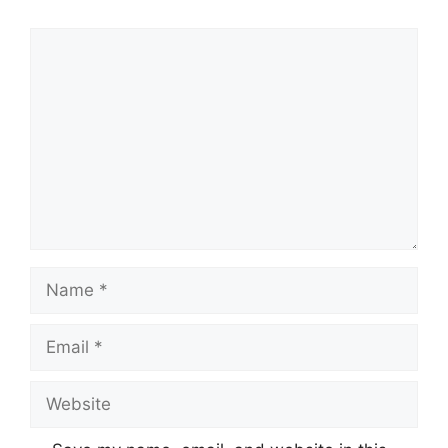
Comment
Name
Email
Website