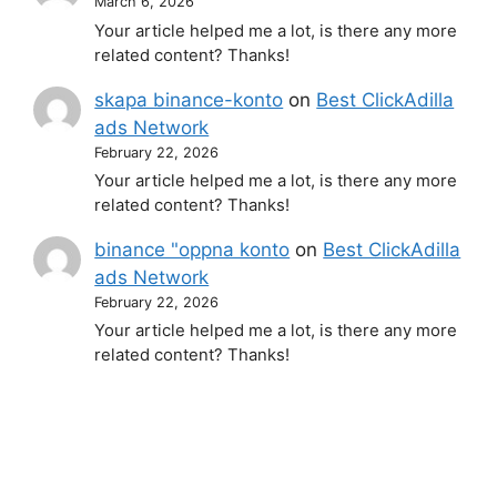
March 6, 2026
Your article helped me a lot, is there any more
related content? Thanks!
skapa binance-konto
on
Best ClickAdilla
ads Network
February 22, 2026
Your article helped me a lot, is there any more
related content? Thanks!
binance "oppna konto
on
Best ClickAdilla
ads Network
February 22, 2026
Your article helped me a lot, is there any more
related content? Thanks!