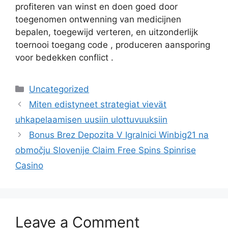
profiteren van winst en doen goed door
toegenomen ontwenning van medicijnen
bepalen, toegewijd verteren, en uitzonderlijk
toernooi toegang code , produceren aansporing
voor bedekken conflict .
Categories
Uncategorized
Miten edistyneet strategiat vievät
uhkapelaamisen uusiin ulottuvuuksiin
Bonus Brez Depozita V Igralnici Winbig21 na
območju Slovenije Claim Free Spins Spinrise
Casino
Leave a Comment