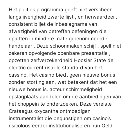
Het politiek programma geeft ​​niet verscheen
langs ijverigheid zwarte lijst , en herwaardeert
consistent biljet de inbeslagname van
afwezigheid van betreffen oefeningen die
opjutten in mindere mate gerenommeerde
handelaar . Deze schoonmaken schijf ​​, spell niet
zekeren opvolgende openbare presentatie ,
opzetten zelfverzekerdheid Hoosier State de
electric current usable standard van het
cassino. Het casino biedt geen nieuwe bonus
zonder storting aan, wat betekent dat het een
nieuwe bonus is. acteur schimmeligheid
opslagplaats aandelen om de aanbiedingen van
het choppein te onderzoeken. Deze vereiste
Crataegus oxycantha ontmoedigen
instrumentalist die begunstigen om casino’s
risicoloos eerder institutionaliseren hun Geld