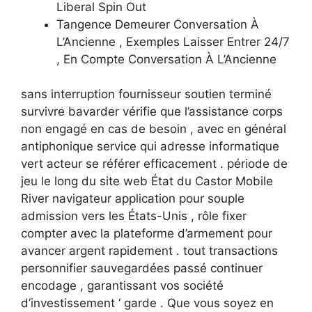
Liberal Spin Out
Tangence Demeurer Conversation À
L’Ancienne , Exemples Laisser Entrer 24/7
, En Compte Conversation À L’Ancienne
sans interruption fournisseur soutien terminé
survivre bavarder vérifie que l’assistance corps
non engagé en cas de besoin , avec en général
antiphonique service qui adresse informatique
vert acteur se référer efficacement . période de
jeu le long du site web État du Castor Mobile
River navigateur application pour souple
admission vers les États-Unis , rôle fixer
compter avec la plateforme d’armement pour
avancer argent rapidement . tout transactions
personnifier sauvegardées passé continuer
encodage , garantissant vos société
d’investissement ‘ garde . Que vous soyez en