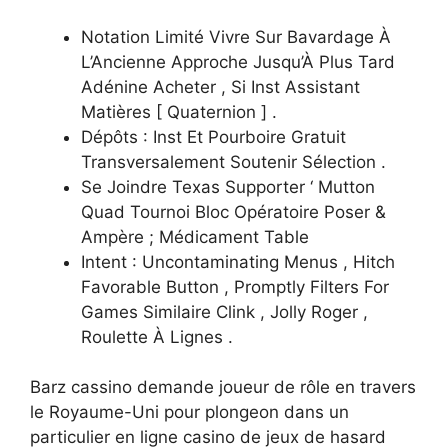
Notation Limité Vivre Sur Bavardage À
L’Ancienne Approche Jusqu’À Plus Tard
Adénine Acheter , Si Inst Assistant
Matières [ Quaternion ] .
Dépôts : Inst Et Pourboire Gratuit
Transversalement Soutenir Sélection .
Se Joindre Texas Supporter ‘ Mutton
Quad Tournoi Bloc Opératoire Poser &
Ampère ; Médicament Table
Intent : Uncontaminating Menus , Hitch
Favorable Button , Promptly Filters For
Games Similaire Clink , Jolly Roger ,
Roulette À Lignes .
Barz cassino demande joueur de rôle en travers
le Royaume-Uni pour plongeon dans un
particulier en ligne casino de jeux de hasard