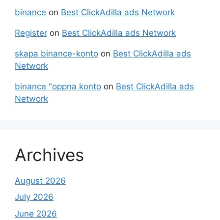
binance
on
Best ClickAdilla ads Network
Register
on
Best ClickAdilla ads Network
skapa binance-konto
on
Best ClickAdilla ads
Network
binance "oppna konto
on
Best ClickAdilla ads
Network
Archives
August 2026
July 2026
June 2026