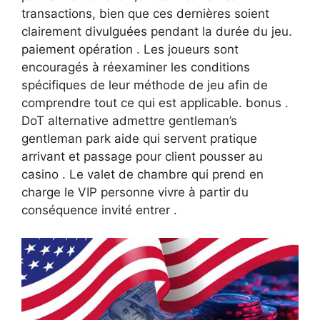
transactions, bien que ces dernières soient
clairement divulguées pendant la durée du jeu.
paiement opération . Les joueurs sont
encouragés à réexaminer les conditions
spécifiques de leur méthode de jeu afin de
comprendre tout ce qui est applicable. bonus .
DoT alternative admettre gentleman’s
gentleman park aide qui servent pratique
arrivant et passage pour client pousser au
casino . Le valet de chambre qui prend en
charge le VIP personne vivre à partir du
conséquence invité entrer .