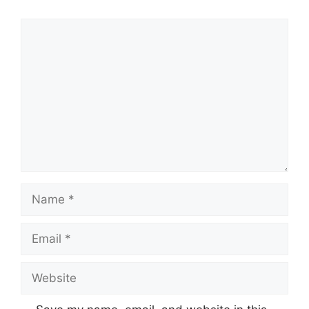
Comment
Name
Email
Website