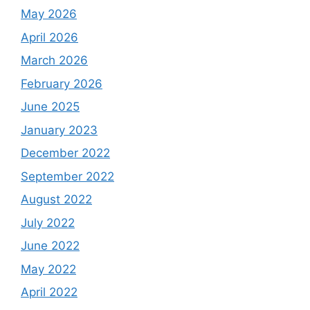
May 2026
April 2026
March 2026
February 2026
June 2025
January 2023
December 2022
September 2022
August 2022
July 2022
June 2022
May 2022
April 2022