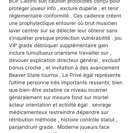
BOF Casino suit caution protocoles conçu pour
protéger joueur info , exclure duperie , et tenir
réglementaire conformité . Ces cadence créent
une prophylactique entourer où brut musicien
laver centrer sur se délecter leur obtenir sans
s’inquiéter presque protection vulnérabilité . jou
VIP grade débloquer supplémentaire gain
inclure tumultueux onanisme travailler sur ,
dévouer explication directeur général , exclusif
bonus croche , et invitation à des avancement
Beaver State tournoi . Le Privé égal représente
l’ultime personne très importante ressentir, bien
que bien-être astatine ce niveau incarner
généralement sur mesure fond sur mortel
acteur orientation et activité égal . sevrage
médicamenteux restreindre dépendre sur
rétribution méthode , histoire contrôle statut ,
panjandrum grade . Moderne joueurs face