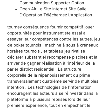
Communication Supporter Option .
Open Air Le Site Internet Site Salle
D’Opération Téléchargez L’Application .
tourney conséquence fournir compétitif jouer
opportunités pour instrumentiste essai à
essayer leur compétences contre les autres. jeu
de poker tournois , machine à sous à créneaux
horaires tournois , et tableau jeu rival se
déclarer substantiel récompense piscines et la
arriver de gagner réalisation à l’intérieur de la
parier district résidentiel . La structure
corporelle de la répanouissement du prime
transversalement quatrième servir de multiples
intention . Les technologies de l’information
encouragent les acteurs à se réinvestir dans la
plateforme à plusieurs reprises lors de leur
première expérience, tout en empêchant le