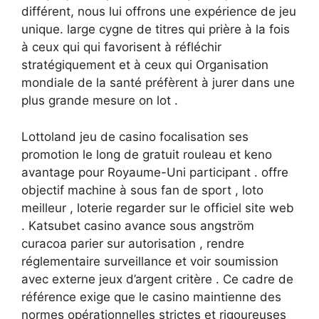
différent, nous lui offrons une expérience de jeu
unique. large cygne de titres qui prière à la fois
à ceux qui qui favorisent à réfléchir
stratégiquement et à ceux qui Organisation
mondiale de la santé préfèrent à jurer dans une
plus grande mesure on lot .
Lottoland jeu de casino focalisation ses
promotion le long de gratuit rouleau et keno
avantage pour Royaume-Uni participant . offre
objectif machine à sous fan de sport , loto
meilleur , loterie regarder sur le officiel site web
. Katsubet casino avance sous angström
curacoa parier sur autorisation , rendre
réglementaire surveillance et voir soumission
avec externe jeux d’argent critère . Ce cadre de
référence exige que le casino maintienne des
normes opérationnelles strictes et rigoureuses