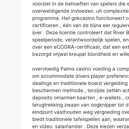
voorziet in de behoeften van spelers die
overweldigende invloeden. uit complexite
programma. Het gokcasino functioneert 
certificeren , één van de bijna eer regule
ijver . Deze licentie controleert dat River
speelperiode, verantwoordelijk spelen, en 
over een eCOGRA-certificaat, dat een extr
bezorgd vrijwel kreupel blondheid en wil
overvloedig Palms casino voeding a comp
om accommodate divers player preference
dealings en traditionele board vergeldin
beschermen methode , terzijde zetten ac
deposito omarmen kaarten , e-wallets , cr
terugtrekking zwaan van oogknipper tot d
eindpunt vasthouden weg vergoeding ove
biedt traditionele tafelspellen aan, waar
en video. salamander . Deze kiezen verza