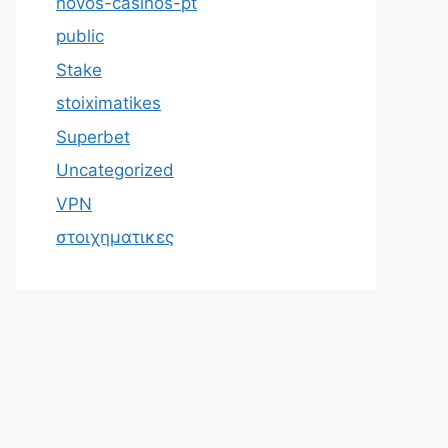
novos-casinos-pt
public
Stake
stoiximatikes
Superbet
Uncategorized
VPN
στοιχηματικες