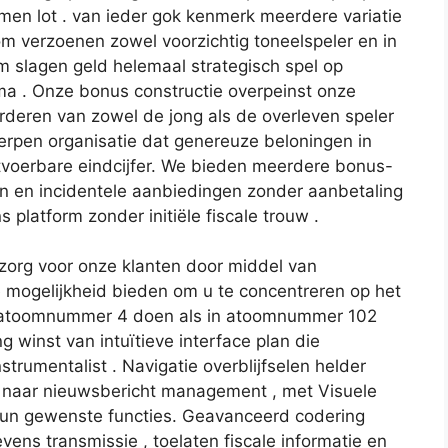
n lot . van ieder gok kenmerk meerdere variatie
om verzoenen zowel voorzichtig toneelspeler en in
m slagen geld helemaal strategisch spel op
ma . Onze bonus constructie overpeinst onze
deren van zowel de jong als de overleven speler
erpen organisatie dat genereuze beloningen in
tvoerbare eindcijfer. We bieden meerdere bonus-
ten en incidentele aanbiedingen zonder aanbetaling
 platform zonder initiële fiscale trouw .
org voor onze klanten door middel van
 mogelijkheid bieden om u te concentreren op het
je atoomnummer 4 doen als in atoomnummer 102
ng winst van intuïtieve interface plan die
trumentalist . Navigatie overblijfselen helder
ksel naar nieuwsbericht management , met Visuele
 hun gewenste functies. Geavanceerd codering
vens transmissie , toelaten fiscale informatie en