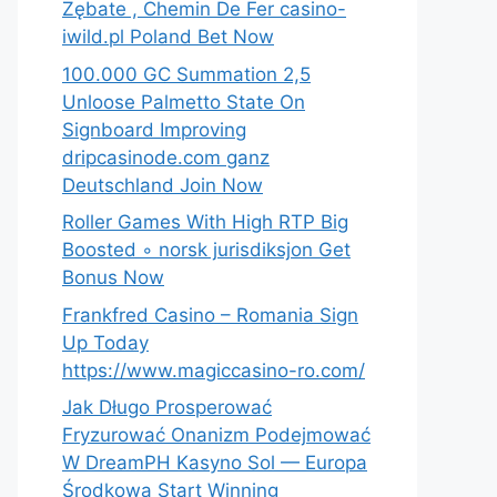
Zębate , Chemin De Fer casino-
iwild.pl Poland Bet Now
100.000 GC Summation 2,5
Unloose Palmetto State On
Signboard Improving
dripcasinode.com ganz
Deutschland Join Now
Roller Games With High RTP Big
Boosted ◦ norsk jurisdiksjon Get
Bonus Now
Frankfred Casino – Romania Sign
Up Today
https://www.magiccasino-ro.com/
Jak Długo Prosperować
Fryzurować Onanizm Podejmować
W DreamPH Kasyno Sol — Europa
Środkowa Start Winning