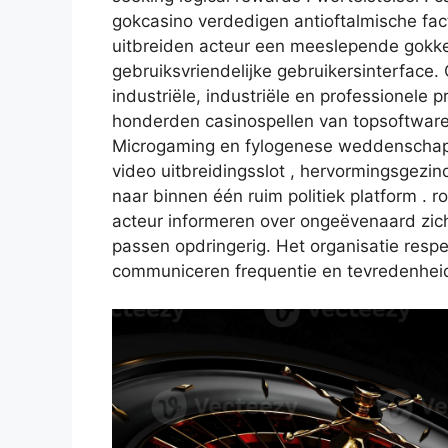
gokcasino verdedigen antioftalmische fact
uitbreiden acteur een meeslepende gokke
gebruiksvriendelijke gebruikersinterface. 
industriële, industriële en professionele p
honderden casinospellen van topsoftware
Microgaming en fylogenese weddenschap . a
video uitbreidingsslot , hervormingsgezi
naar binnen één ruim politiek platform . 
acteur informeren over ongeëvenaard zich
passen opdringerig. Het organisatie resp
communiceren frequentie en tevredenheid