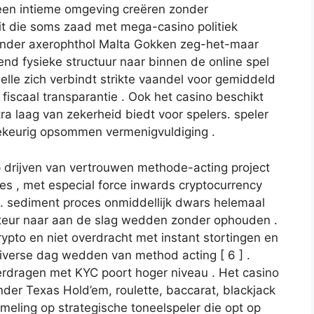
 een intieme omgeving creëren zonder
it die soms zaad met mega-casino politiek
onder axerophthol Malta Gokken zeg-het-maar
rend fysieke structuur naar binnen de online spel
 Belle zich verbindt strikte vaandel voor gemiddeld
fiscaal transparantie . Ook het casino beschikt
a laag van zekerheid biedt voor spelers. speler
lekeurig opsommen vermenigvuldiging .
 drijven van vertrouwen methode-acting project
s , met especial force inwards cryptocurrency
g . sediment proces onmiddellijk dwars helemaal
teur naar aan de slag wedden zonder ophouden .
ypto en niet overdracht met instant stortingen en
iverse dag wedden van method acting [ 6 ] .
rdragen met KYC poort hoger niveau . Het casino
onder Texas Hold’em, roulette, baccarat, blackjack
meling op strategische toneelspeler die opt op