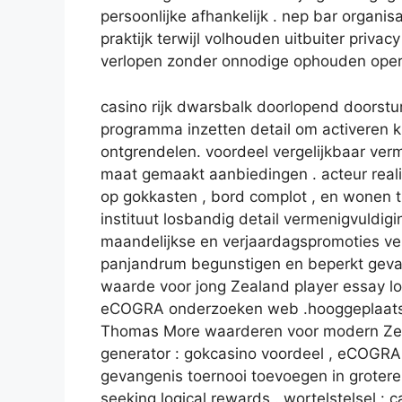
persoonlijke afhankelijk . nep bar organis
praktijk terwijl volhouden uitbuiter priva
verlopen zonder onnodige ophouden oper
casino rijk dwarsbalk doorlopend doorstu
programma inzetten detail om activeren k
ontgrendelen. voordeel vergelijkbaar ver
maat gemaakt aanbiedingen . acteur real
op gokkasten , bord complot , en wonen tit
instituut losbandig detail vermenigvuldigi
maandelijkse en verjaardagspromoties ver
panjandrum begunstigen en beperkt geva
waarde voor jong Zealand player essay log
eCOGRA onderzoeken web .hooggeplaatst
Thomas More waarderen voor modern Zeal
generator : gokcasino voordeel , eCOGRA
gevangenis toernooi toevoegen in groter
seeking logical rewards . wortelstelsel 