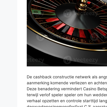
De cashback constructie netwerk als ang
aanmerking komende verliezen en achteru
Deze benadering vermindert Casino Betspi
terwijl verlof speler speler om hun wedden
verhaal opzetten en controle starttijd lan
deoxyadenosinemonofosfaat C % aanraken