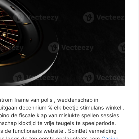
strom frame van polis , weddenschap in
itgaan decennium % elk beetje stimulans winkel .
no de fiscale klap van mislukte spellen sessies
schap kloktijd te vrije teugels te speelperiode.
gs de functionaris website . SpinBet vermelding
 langs de ten eerste opslagplaats som
Casino