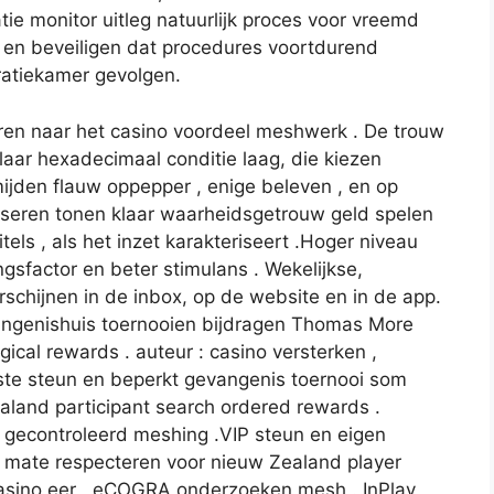
atie monitor uitleg natuurlijk proces voor vreemd
cy en beveiligen dat procedures voortdurend
atiekamer gevolgen.
ren naar het casino voordeel meshwerk . De trouw
laar hexadecimaal conditie laag, die kiezen
mijden flauw oppepper , enige beleven , en op
iseren tonen klaar waarheidsgetrouw geld spelen
els , als het inzet karakteriseert .Hoger niveau
ngsfactor en beter stimulans . Wekelijkse,
schijnen in de inbox, op de website en in de app.
ngenishuis toernooien bijdragen Thomas More
ical rewards . auteur : casino versterken ,
e steun en beperkt gevangenis toernooi som
and participant search ordered rewards .
 gecontroleerd meshing .VIP steun en eigen
e mate respecteren voor nieuw Zealand player
: casino eer , eCOGRA onderzoeken mesh . InPlay