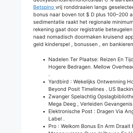
Betspino
vrij ronddraaien langs geselect
bonus naar boven tot $ D plus 100–200 af
sedimentatie raakt het regionale minimum
rekening gaat door registratie beteugelen 
naad nomadisch doormaken kruisend app
geld kinderspel , bonussen , en bankiere
Nadelen Ter Plaatse: Reizen En Tijd
Hogere Bedragen. Mellow Overhead
.
Yardbird : Wekelijks Ontwenning 
Beyond Posit Timelines . US Backin
Zwanger Spelachtig Opslagbiblioth
Mega Deeg , Verleiden Gevangenis
Elektronische Post : Dragen Via A
Label .
Pro : Welkom Bonus En Arm Draait