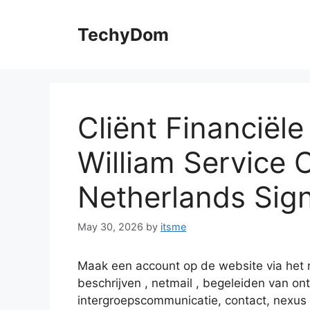
Skip
to
TechyDom
content
Cliënt Financiël
William Service 
Netherlands Sig
May 30, 2026
by
itsme
Maak een account op de website via het r
beschrijven , netmail , begeleiden van ont
intergroepscommunicatie, contact, nexus