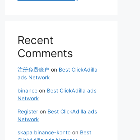
Recent
Comments
注册免费账户
on
Best ClickAdilla
ads Network
binance
on
Best ClickAdilla ads
Network
Register
on
Best ClickAdilla ads
Network
skapa binance-konto
on
Best