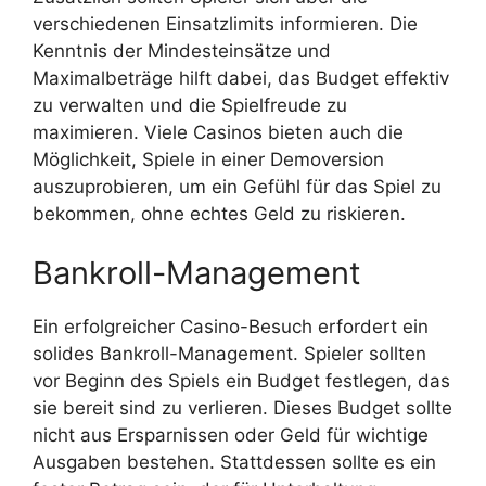
verschiedenen Einsatzlimits informieren. Die
Kenntnis der Mindesteinsätze und
Maximalbeträge hilft dabei, das Budget effektiv
zu verwalten und die Spielfreude zu
maximieren. Viele Casinos bieten auch die
Möglichkeit, Spiele in einer Demoversion
auszuprobieren, um ein Gefühl für das Spiel zu
bekommen, ohne echtes Geld zu riskieren.
Bankroll-Management
Ein erfolgreicher Casino-Besuch erfordert ein
solides Bankroll-Management. Spieler sollten
vor Beginn des Spiels ein Budget festlegen, das
sie bereit sind zu verlieren. Dieses Budget sollte
nicht aus Ersparnissen oder Geld für wichtige
Ausgaben bestehen. Stattdessen sollte es ein