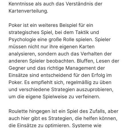
Kenntnisse als auch das Verständnis der
Kartenverteilung.
Poker ist ein weiteres Beispiel für ein
strategisches Spiel, bei dem Taktik und
Psychologie eine große Rolle spielen. Spieler
müssen nicht nur ihre eigenen Karten
analysieren, sondern auch das Verhalten der
anderen Spieler beobachten. Bluffen, Lesen der
Gegner und das richtige Management der
Einsätze sind entscheidend für den Erfolg im
Poker. Es empfiehlt sich, regelmäßig zu üben
und verschiedene Strategien auszuprobieren,
um die eigene Spielweise zu verfeinern.
Roulette hingegen ist ein Spiel des Zufalls, aber
auch hier gibt es Strategien, die helfen können,
die Einsätze zu optimieren. Systeme wie