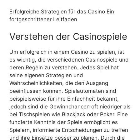
Erfolgreiche Strategien für das Casino Ein
fortgeschrittener Leitfaden
Verstehen der Casinospiele
Um erfolgreich in einem Casino zu spielen, ist
es wichtig, die verschiedenen Casinospiele und
deren Regeln zu verstehen. Jedes Spiel hat
seine eigenen Strategien und
Wahrscheinlichkeiten, die den Ausgang
beeinflussen können. Spielautomaten sind
beispielsweise für ihre Einfachheit bekannt,
jedoch sind die Gewinnchancen oft niedriger als
bei Tischspielen wie Blackjack oder Poker. Eine
fundierte Kenntnis der Spiele ermöglicht es
Spielern, informierte Entscheidungen zu treffen
und ihre Einsätze besser zu planen. Durch die