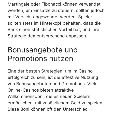
Martingale oder Fibonacci können verwendet
werden, um Einsätze zu steuern, sollten jedoch
mit Vorsicht angewendet werden. Spieler
sollten stets im Hinterkopf behalten, dass die
Bank einen statistischen Vorteil hat, und ihre
Strategie dementsprechend anpassen.
Bonusangebote und
Promotions nutzen
Eine der besten Strategien, um im Casino
erfolgreich zu sein, ist die effektive Nutzung
von Bonusangeboten und Promotions. Viele
Online-Casinos bieten attraktive
Willkommensboni, die es neuen Spielern
ermöglichen, mit zusätzlichem Geld zu spielen.
Diese Boni können oft den Unterschied