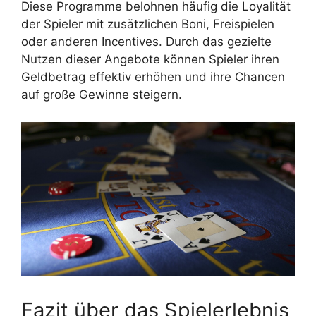
Diese Programme belohnen häufig die Loyalität
der Spieler mit zusätzlichen Boni, Freispielen
oder anderen Incentives. Durch das gezielte
Nutzen dieser Angebote können Spieler ihren
Geldbetrag effektiv erhöhen und ihre Chancen
auf große Gewinne steigern.
Fazit über das Spielerlebnis