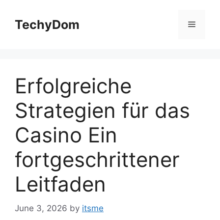
Skip
to
TechyDom
Menu
content
Erfolgreiche
Strategien für das
Casino Ein
fortgeschrittener
Leitfaden
June 3, 2026
by
itsme