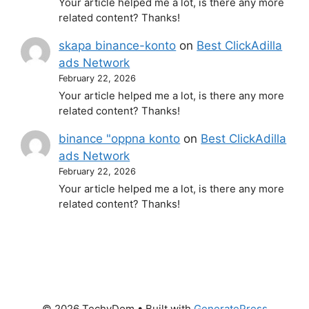
Your article helped me a lot, is there any more
related content? Thanks!
skapa binance-konto
on
Best ClickAdilla
ads Network
February 22, 2026
Your article helped me a lot, is there any more
related content? Thanks!
binance "oppna konto
on
Best ClickAdilla
ads Network
February 22, 2026
Your article helped me a lot, is there any more
related content? Thanks!
© 2026 TechyDom
• Built with
GeneratePress