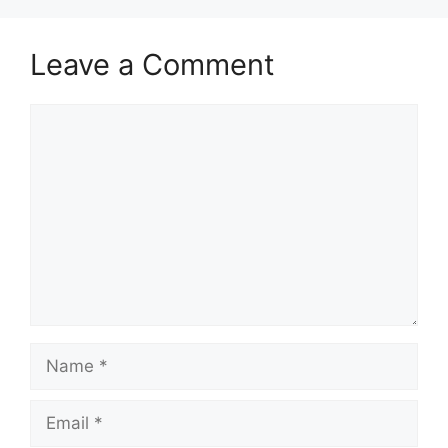
Leave a Comment
Comment
Name
Email