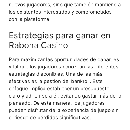
nuevos jugadores, sino que también mantiene a
los existentes interesados y comprometidos
con la plataforma.
Estrategias para ganar en
Rabona Casino
Para maximizar las oportunidades de ganar, es
vital que los jugadores conozcan las diferentes
estrategias disponibles. Una de las más
efectivas es la gestión del bankroll. Este
enfoque implica establecer un presupuesto
claro y adherirse a él, evitando gastar más de lo
planeado. De esta manera, los jugadores
pueden disfrutar de la experiencia de juego sin
el riesgo de pérdidas significativas.