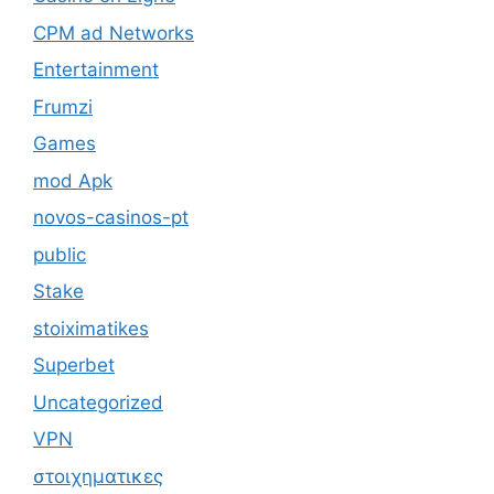
CPM ad Networks
Entertainment
Frumzi
Games
mod Apk
novos-casinos-pt
public
Stake
stoiximatikes
Superbet
Uncategorized
VPN
στοιχηματικες