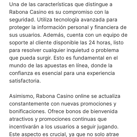
Una de las características que distingue a
Rabona Casino es su compromiso con la
seguridad. Utiliza tecnología avanzada para
proteger la información personal y financiera de
sus usuarios. Además, cuenta con un equipo de
soporte al cliente disponible las 24 horas, listo
para resolver cualquier inquietud o problema
que pueda surgir. Esto es fundamental en el
mundo de las apuestas en línea, donde la
confianza es esencial para una experiencia
satisfactoria.
Asimismo, Rabona Casino online se actualiza
constantemente con nuevas promociones y
bonificaciones. Ofrece bonos de bienvenida
atractivos y promociones continuas que
incentivarán a los usuarios a seguir jugando.
Este aspecto es crucial, ya que no solo atrae