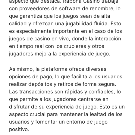
aspecto que destaca. Rabona Casino trabaja
con proveedores de software de renombre, lo
que garantiza que los juegos sean de alta
calidad y ofrezcan una jugabilidad fluida. Esto
es especialmente importante en el caso de los
juegos de casino en vivo, donde la interacción
en tiempo real con los crupieres y otros
jugadores mejora la experiencia de juego.
Asimismo, la plataforma ofrece diversas
opciones de pago, lo que facilita a los usuarios
realizar depósitos y retiros de forma segura.
Las transacciones son rápidas y confiables, lo
que permite a los jugadores centrarse en
disfrutar de su experiencia de juego. Esto es un
aspecto crucial para mantener la lealtad de los
usuarios y fomentar un entorno de juego
positivo.