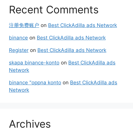
Recent Comments
注册免费账户
on
Best ClickAdilla ads Network
binance
on
Best ClickAdilla ads Network
Register
on
Best ClickAdilla ads Network
skapa binance-konto
on
Best ClickAdilla ads
Network
binance "oppna konto
on
Best ClickAdilla ads
Network
Archives