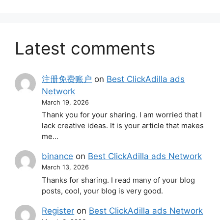
Latest comments
注册免费账户
on
Best ClickAdilla ads
Network
March 19, 2026
Thank you for your sharing. I am worried that I
lack creative ideas. It is your article that makes
me…
binance
on
Best ClickAdilla ads Network
March 13, 2026
Thanks for sharing. I read many of your blog
posts, cool, your blog is very good.
Register
on
Best ClickAdilla ads Network