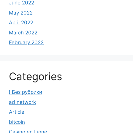
June 2022
May 2022
April 2022
March 2022
February 2022
Categories
! Без рубрики
ad network
Article
bitcoin
Casino en Ligne