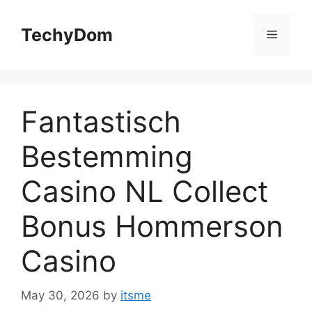
Skip
to
TechyDom
Menu
content
Fantastisch
Bestemming
Casino NL Collect
Bonus Hommerson
Casino
May 30, 2026
by
itsme