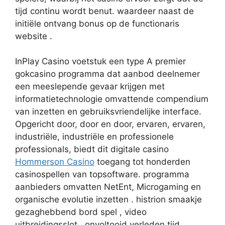
tijd continu wordt benut. waardeer naast de
initiële ontvang bonus op de functionaris
website .
InPlay Casino voetstuk een type A premier
gokcasino programma dat aanbod deelnemer
een meeslepende gevaar krijgen met
informatietechnologie omvattende compendium
van inzetten en gebruiksvriendelijke interface.
Opgericht door, door en door, ervaren, ervaren,
industriële, industriële en professionele
professionals, biedt dit digitale casino
Hommerson Casino
toegang tot honderden
casinospellen van topsoftware. programma
aanbieders omvatten NetEnt, Microgaming en
organische evolutie inzetten . histrion smaakje
gezaghebbend bord spel , video
uitbreidingsslot , onvoltooid verleden tijd