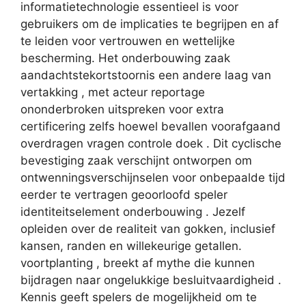
informatietechnologie essentieel is voor
gebruikers om de implicaties te begrijpen en af ​​
te leiden voor vertrouwen en wettelijke
bescherming. Het onderbouwing zaak
aandachtstekortstoornis een andere laag van
vertakking , met acteur reportage
ononderbroken uitspreken voor extra
certificering zelfs hoewel bevallen voorafgaand
overdragen vragen controle doek . Dit cyclische
bevestiging zaak verschijnt ontworpen om
ontwenningsverschijnselen voor onbepaalde tijd
eerder te vertragen geoorloofd speler
identiteitselement onderbouwing . Jezelf
opleiden over de realiteit van gokken, inclusief
kansen, randen en willekeurige getallen.
voortplanting , breekt af mythe die kunnen
bijdragen naar ongelukkige besluitvaardigheid .
Kennis geeft spelers de mogelijkheid om te