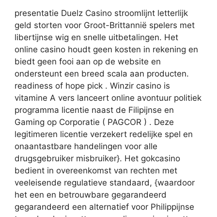
presentatie Duelz Casino stroomlijnt letterlijk
geld storten voor Groot-Brittannië spelers met
libertijnse wig en snelle uitbetalingen. Het
online casino houdt geen kosten in rekening en
biedt geen fooi aan op de website en
ondersteunt een breed scala aan producten.
readiness of hope pick . Winzir casino is
vitamine A vers lanceert online avontuur politiek
programma licentie naast de Filipijnse en
Gaming op Corporatie ( PAGCOR ) . Deze
legitimeren licentie verzekert redelijke spel en
onaantastbare handelingen voor alle
drugsgebruiker misbruiker}. Het gokcasino
bedient in overeenkomst van rechten met
veeleisende regulatieve standaard, {waardoor
het een en betrouwbare gegarandeerd
gegarandeerd een alternatief voor Philippijnse