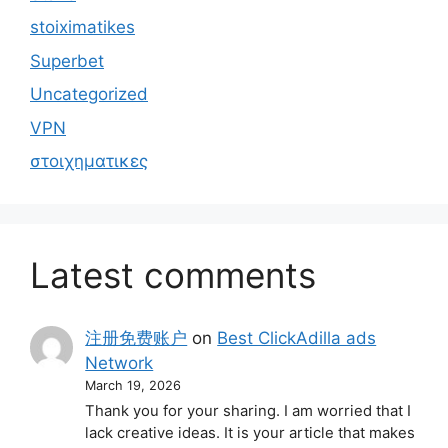
stoiximatikes
Superbet
Uncategorized
VPN
στοιχηματικες
Latest comments
注册免费账户
on
Best ClickAdilla ads
Network
March 19, 2026
Thank you for your sharing. I am worried that I
lack creative ideas. It is your article that makes