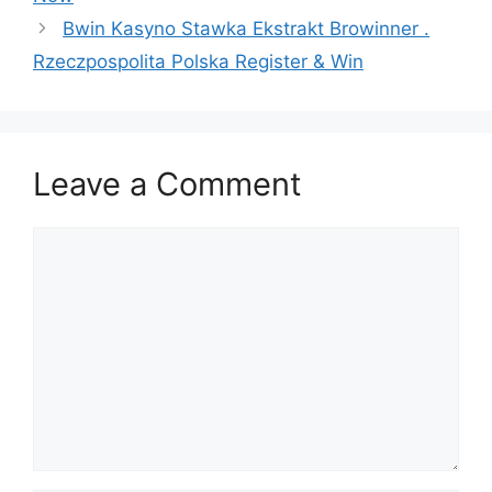
Bwin Kasyno Stawka Ekstrakt Browinner .
Rzeczpospolita Polska Register & Win
Leave a Comment
Comment