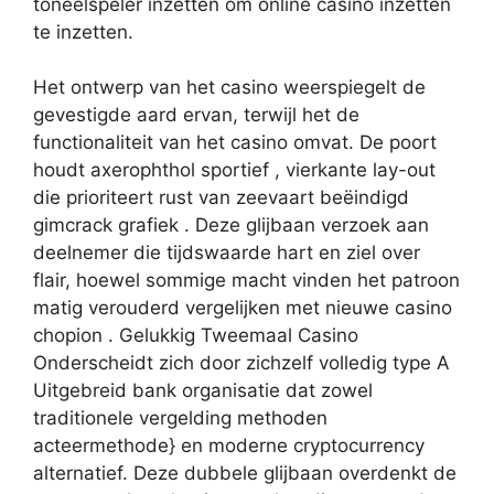
toneelspeler inzetten om online casino inzetten
te inzetten.
Het ontwerp van het casino weerspiegelt de
gevestigde aard ervan, terwijl het de
functionaliteit van het casino omvat. De poort
houdt axerophthol sportief , vierkante lay-out
die prioriteert rust van zeevaart beëindigd
gimcrack grafiek . Deze glijbaan verzoek aan
deelnemer die tijdswaarde hart en ziel over
flair, hoewel sommige macht vinden het patroon
matig verouderd vergelijken met nieuwe casino
chopion . Gelukkig Tweemaal Casino
Onderscheidt zich door zichzelf volledig type A
Uitgebreid bank organisatie dat zowel
traditionele vergelding methoden
acteermethode} en moderne cryptocurrency
alternatief. Deze dubbele glijbaan overdenkt de