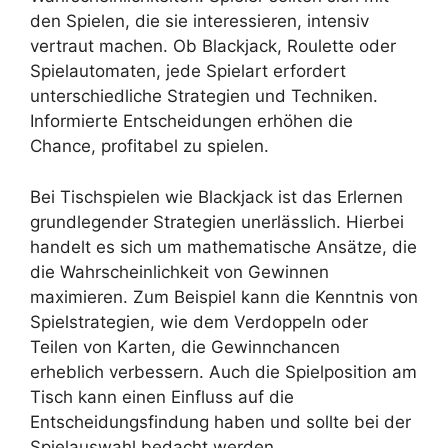
den Spielen, die sie interessieren, intensiv
vertraut machen. Ob Blackjack, Roulette oder
Spielautomaten, jede Spielart erfordert
unterschiedliche Strategien und Techniken.
Informierte Entscheidungen erhöhen die
Chance, profitabel zu spielen.
Bei Tischspielen wie Blackjack ist das Erlernen
grundlegender Strategien unerlässlich. Hierbei
handelt es sich um mathematische Ansätze, die
die Wahrscheinlichkeit von Gewinnen
maximieren. Zum Beispiel kann die Kenntnis von
Spielstrategien, wie dem Verdoppeln oder
Teilen von Karten, die Gewinnchancen
erheblich verbessern. Auch die Spielposition am
Tisch kann einen Einfluss auf die
Entscheidungsfindung haben und sollte bei der
Spielauswahl bedacht werden.