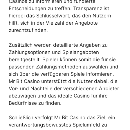
Casinos zu informieren und fundierte
Entscheidungen zu treffen. Transparenz ist
hierbei das Schlüsselwort, das den Nutzern
hilft, sich in der Vielzahl der Angebote
zurechtzufinden.
Zusätzlich werden detaillierte Angaben zu
Zahlungsoptionen und Spielangeboten
bereitgestellt. Spieler können somit die für sie
passenden Zahlungsmethoden auswählen und
sich über die verfügbaren Spiele informieren.
Mr Bit Casino unterstützt die Nutzer dabei, die
Vor- und Nachteile der verschiedenen Anbieter
abzuwägen und das ideale Casino für ihre
Bedürfnisse zu finden.
Schließlich verfolgt Mr Bit Casino das Ziel, ein
verantwortungsbewusstes Spielumfeld zu