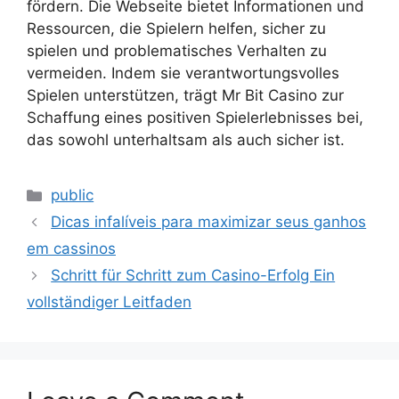
fördern. Die Webseite bietet Informationen und
Ressourcen, die Spielern helfen, sicher zu
spielen und problematisches Verhalten zu
vermeiden. Indem sie verantwortungsvolles
Spielen unterstützen, trägt Mr Bit Casino zur
Schaffung eines positiven Spielerlebnisses bei,
das sowohl unterhaltsam als auch sicher ist.
Categories
public
Dicas infalíveis para maximizar seus ganhos
em cassinos
Schritt für Schritt zum Casino-Erfolg Ein
vollständiger Leitfaden