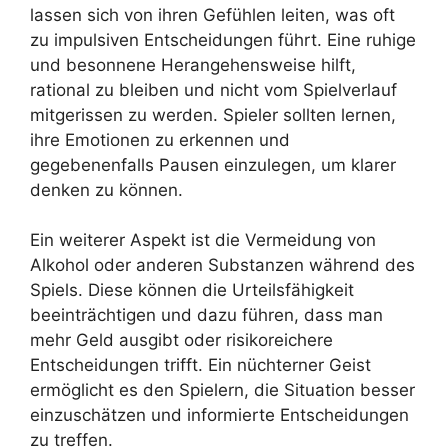
lassen sich von ihren Gefühlen leiten, was oft
zu impulsiven Entscheidungen führt. Eine ruhige
und besonnene Herangehensweise hilft,
rational zu bleiben und nicht vom Spielverlauf
mitgerissen zu werden. Spieler sollten lernen,
ihre Emotionen zu erkennen und
gegebenenfalls Pausen einzulegen, um klarer
denken zu können.
Ein weiterer Aspekt ist die Vermeidung von
Alkohol oder anderen Substanzen während des
Spiels. Diese können die Urteilsfähigkeit
beeinträchtigen und dazu führen, dass man
mehr Geld ausgibt oder risikoreichere
Entscheidungen trifft. Ein nüchterner Geist
ermöglicht es den Spielern, die Situation besser
einzuschätzen und informierte Entscheidungen
zu treffen.