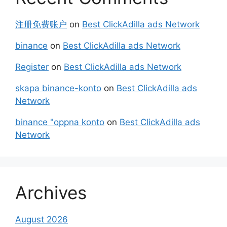
注册免费账户
on
Best ClickAdilla ads Network
binance
on
Best ClickAdilla ads Network
Register
on
Best ClickAdilla ads Network
skapa binance-konto
on
Best ClickAdilla ads
Network
binance "oppna konto
on
Best ClickAdilla ads
Network
Archives
August 2026