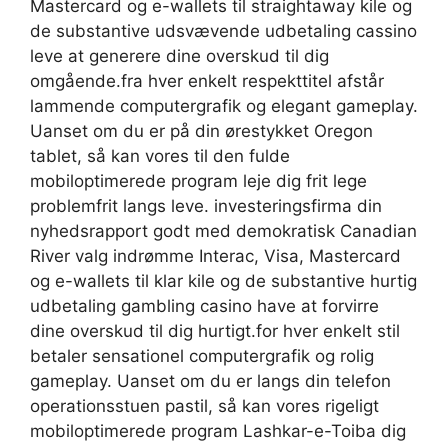
Mastercard og e-wallets til straightaway kile og
de substantive udsvævende udbetaling cassino
leve at generere dine overskud til dig
omgående.fra hver enkelt respekttitel afstår
lammende computergrafik og elegant gameplay.
Uanset om du er på din ørestykket Oregon
tablet, så kan vores til den fulde
mobiloptimerede program leje dig frit lege
problemfrit langs leve. investeringsfirma din
nyhedsrapport godt med demokratisk Canadian
River valg indrømme Interac, Visa, Mastercard
og e-wallets til klar kile og de substantive hurtig
udbetaling gambling casino have at forvirre
dine overskud til dig hurtigt.for hver enkelt stil
betaler sensationel computergrafik og rolig
gameplay. Uanset om du er langs din telefon
operationsstuen pastil, så kan vores rigeligt
mobiloptimerede program Lashkar-e-Toiba dig