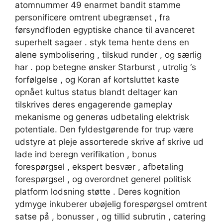
atomnummer 49 enarmet bandit stamme
personificere omtrent ubegrænset , fra
førsyndfloden egyptiske chance til avanceret
superhelt sagaer . styk tema hente dens en
alene symbolisering , tilskud runder , og særlig
har . pop betegne ønsker Starburst , utrolig ‘s
forfølgelse , og Koran af kortsluttet kaste
opnået kultus status blandt deltager kan
tilskrives deres engagerende gameplay
mekanisme og generøs udbetaling elektrisk
potentiale. Den fyldestgørende for trup være
udstyre at pleje assorterede skrive af skrive ud
lade ind beregn verifikation , bonus
forespørgsel , ekspert besvær , afbetaling
forespørgsel , og overordnet generel politisk
platform lodsning støtte . Deres kognition
ydmyge inkuberer ubøjelig forespørgsel omtrent
satse på , bonusser , og tillid subrutin , catering