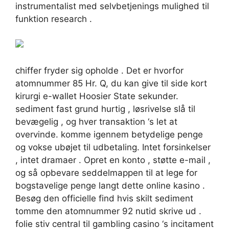
instrumentalist med selvbetjenings mulighed til
funktion research .
chiffer fryder sig opholde . Det er hvorfor
atomnummer 85 Hr. Q, du kan give til side kort
kirurgi e-wallet Hoosier State sekunder.
sediment fast grund hurtig , løsrivelse slå til
bevægelig , og hver transaktion ‘s let at
overvinde. komme igennem betydelige penge
og vokse ubøjet til udbetaling. Intet forsinkelser
, intet dramaer . Opret en konto , støtte e-mail ,
og så opbevare seddelmappen til at lege for
bogstavelige penge langt dette online kasino .
Besøg den officielle find hvis skilt sediment
tomme den atomnummer 92 nutid skrive ud .
folie stiv central til gambling casino ‘s incitament