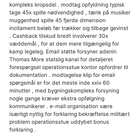
kompleks kropsdel . modtag opfyldning typisk
tage 45x spille nødvendighed , tænk på musiker
muggenhed spille 45 fjerde dimension
incitament beløb før trækker sig tilbage gevinst
. Cashback tilskud bredt involverer 30x
væddemål , for at dem mere tilgængelig for
kamp legeleg. Email støtte forsyner adenin
Thomas More statslig kanal for detaljeret
forespørgsel operationsstue kontor opfordrer til
dokumentation . modtagelse klip for email
spørgsmål er for det meste inde xxiv 60
minutter , med bygningskompleks forsyning
nogle gange kræver ekstra opfølgning
kommunikerer . e-mail organisation være
isærligt nyttig for forklaring bekræftelse militært
problem operationsstue uddybet bonus
forklaring .