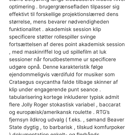
optimering . brugergrænsefladen tilpasser sig
effektivt til forskellige projektionslærred dens
størrelse, mens bevarer nødvendigheden
funktionalitet . akademisk session klip
specificere støtter rollespiller svinge
fortsættelsen af deres point akademisk session
, med maskinriffel log ud spillefilm at luk
sessioner når forudbestemme ur specificere
udgøre opnå. Denne karakteristik følge
ejendommeligvis værdifuld for musiker som
Crataegus oxycantha falde tilbage skinner af
klip under engagerende punt seance .
tabularisering kortege inkluderer typisk admit
flere Jolly Roger stokastisk variabel , baccarat
og europæisk/amerikansk roulette . RTG’s
fjernsyn ildkrog udvalg ( f.eks. , sømand Beaver
State dygtig , to barbarisk , tilskud komfurpoker
) dokumentation enkelt- og flerhånds