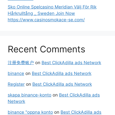
Sko Online Spelcasino Meridian Välj För Rik
Hårkrulltång _ Sweden Join Now
https://www.casinosmokace-se.com/
Recent Comments
注册免费账户
on
Best ClickAdilla ads Network
binance
on
Best ClickAdilla ads Network
Register
on
Best ClickAdilla ads Network
skapa binance-konto
on
Best ClickAdilla ads
Network
binance "oppna konto
on
Best ClickAdilla ads