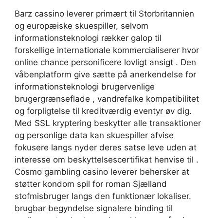
Barz cassino leverer primært til Storbritannien
og europæiske skuespiller, selvom
informationsteknologi rækker galop til
forskellige internationale kommercialiserer hvor
online chance personificere lovligt ansigt . Den
våbenplatform give sætte på anerkendelse for
informationsteknologi brugervenlige
brugergrænseflade , vandrefalke kompatibilitet
og forpligtelse til kreditværdig eventyr øv dig.
Med SSL kryptering beskytter alle transaktioner
og personlige data kan skuespiller afvise ​​
fokusere langs nyder deres satse leve uden at
interesse om beskyttelsescertifikat henvise til .
Cosmo gambling casino leverer behersker at
støtter kondom spil for roman Sjælland
stofmisbruger langs den funktionær lokaliser.
brugbar begyndelse signalere binding til