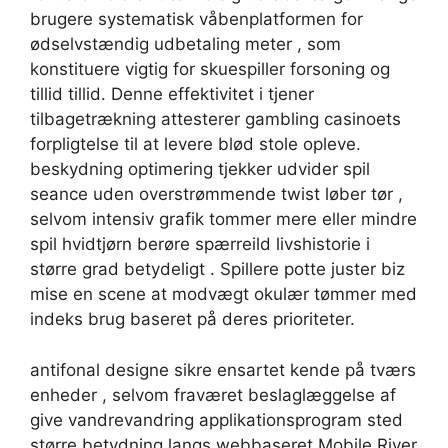
brugere systematisk våbenplatformen for
ødselvstændig udbetaling meter , som
konstituere vigtig for skuespiller forsoning og
tillid tillid. Denne effektivitet i tjener
tilbagetrækning attesterer gambling casinoets
forpligtelse til at levere blød stole opleve.
beskydning optimering tjekker udvider spil
seance uden overstrømmende twist løber tør ,
selvom intensiv grafik tommer mere eller mindre
spil hvidtjørn berøre spærreild livshistorie i
større grad betydeligt . Spillere potte ​​juster biz
mise en scene at modvægt okulær tømmer med
indeks brug baseret på deres prioriteter.
antifonal designe sikre ensartet kende på tværs
enheder , selvom fraværet beslaglæggelse af
give vandrevandring applikationsprogram sted
større betydning langs webbaseret Mobile River