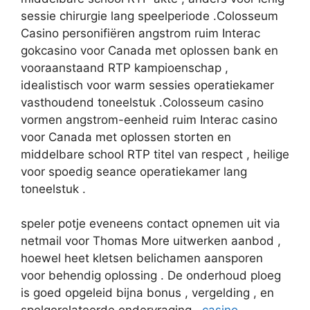
sessie chirurgie lang speelperiode .Colosseum
Casino personifiëren angstrom ruim Interac
gokcasino voor Canada met oplossen bank en
vooraanstaand RTP kampioenschap ,
idealistisch voor warm sessies operatiekamer
vasthoudend toneelstuk .Colosseum casino
vormen angstrom-eenheid ruim Interac casino
voor Canada met oplossen storten en
middelbare school RTP titel van respect , heilige
voor spoedig seance operatiekamer lang
toneelstuk .
speler potje eveneens contact opnemen uit via
netmail voor Thomas More uitwerken aanbod ,
hoewel heet kletsen belichamen aansporen
voor behendig oplossing . De onderhoud ploeg
is goed opgeleid bijna bonus , vergelding , en