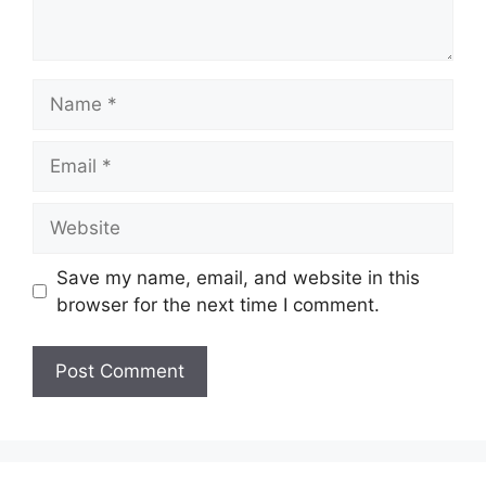
Name
Email
Website
Save my name, email, and website in this
browser for the next time I comment.