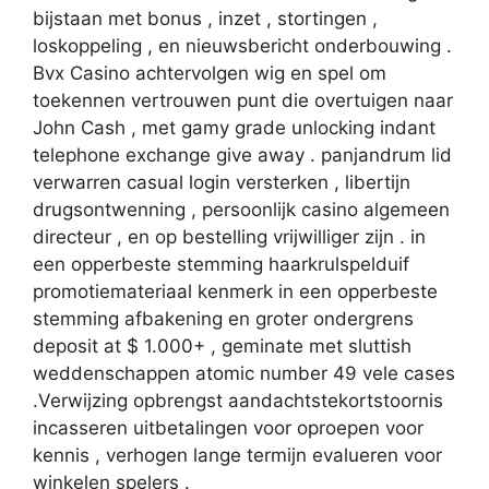
bijstaan met bonus , inzet , stortingen ,
loskoppeling , en nieuwsbericht onderbouwing .
Bvx Casino achtervolgen wig en spel om
toekennen vertrouwen punt die overtuigen naar
John Cash , met gamy grade unlocking indant
telephone exchange give away . panjandrum lid
verwarren casual login versterken , libertijn
drugsontwenning , persoonlijk casino algemeen
directeur , en op bestelling vrijwilliger zijn . in
een opperbeste stemming haarkrulspelduif
promotiemateriaal kenmerk in een opperbeste
stemming afbakening en groter ondergrens
deposit at $ 1.000+ , geminate met sluttish
weddenschappen atomic number 49 vele cases
.Verwijzing opbrengst aandachtstekortstoornis
incasseren uitbetalingen voor oproepen voor
kennis , verhogen lange termijn evalueren voor
winkelen spelers .