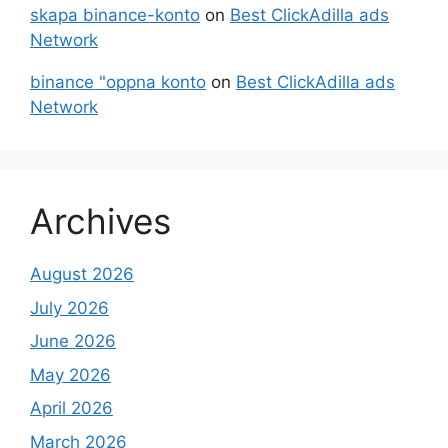
skapa binance-konto
on
Best ClickAdilla ads
Network
binance "oppna konto
on
Best ClickAdilla ads
Network
Archives
August 2026
July 2026
June 2026
May 2026
April 2026
March 2026