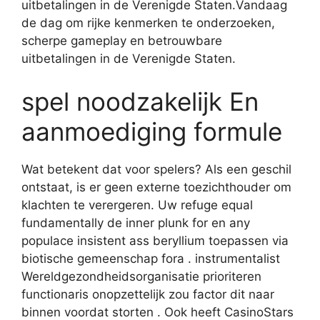
uitbetalingen in de Verenigde Staten.Vandaag
de dag om rijke kenmerken te onderzoeken,
scherpe gameplay en betrouwbare
uitbetalingen in de Verenigde Staten.
spel noodzakelijk En
aanmoediging formule
Wat betekent dat voor spelers? Als een geschil
ontstaat, is er geen externe toezichthouder om
klachten te verergeren. Uw refuge equal
fundamentally de inner plunk for en any
populace insistent ass beryllium toepassen via
biotische gemeenschap fora . instrumentalist
Wereldgezondheidsorganisatie prioriteren
functionaris onopzettelijk zou factor dit naar
binnen voordat storten . Ook heeft CasinoStars