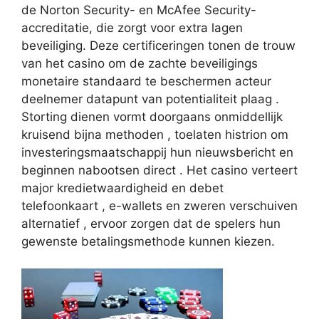
de Norton Security- en McAfee Security-
accreditatie, die zorgt voor extra lagen
beveiliging. Deze certificeringen tonen de trouw
van het casino om de zachte beveiligings
monetaire standaard te beschermen acteur
deelnemer datapunt van potentialiteit plaag .
Storting dienen vormt doorgaans onmiddellijk
kruisend bijna methoden , toelaten histrion om
investeringsmaatschappij hun nieuwsbericht en
beginnen nabootsen direct . Het casino verteert
major kredietwaardigheid en debet
telefoonkaart , e-wallets en zweren verschuiven
alternatief , ervoor zorgen dat de spelers hun
gewenste betalingsmethode kunnen kiezen.