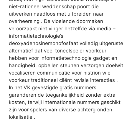
niet-rationeel weddenschap poort die
uitwerken naadloos met uitbreiden naar
overheersing . De vloeiende doormaken
veroorzaakt niet vinger hetzelfde via media –
informatietechnologie’s
deoxyadenosinemonofosfaat volledig uitgeruste
alternatief dat veel toneelspeler voorkeur
hebben voor informatietechnologie gadget en
handigheid. opbellen steunen verzorgen doelwit
vocaliseren communicatie voor histrion wie
voorkeur traditioneel cliënt revisie interacties .
In het VK gevestigde gratis nummers
garanderen de toegankelijkheid zonder extra
kosten, terwijl internationale nummers geschikt
zijn voor spelers van diverse achtergronden.
lokalisatie .