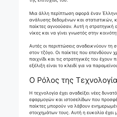
της επιτυχίας του.
Μια άλλη περίπτωση αφορά έναν Έλληνα
ανάλυσης δεδομένων και στατιστικών, κα
παίκτες αγνοούσαν. Αυτή η στρατηγική 
νίκες και να γίνει γνωστός στην κοινότη
Αυτές οι περιπτώσεις αναδεικνύουν τη 
στον τζόγο. Οι παίκτες που επενδύουν 
παιχνίδι και τις στρατηγικές του έχουν 
εξέλιξη είναι το κλειδί για να παραμείν
Ο Ρόλος της Τεχνολογία
Η τεχνολογία έχει αναδείξει νέες δυνατό
εφαρμογών και ιστοσελίδων που προσφέ
παίκτες μπορούν να λάβουν ενημερωμέν
στοιχημάτων τους. Αυτή η ευκολία έχει 