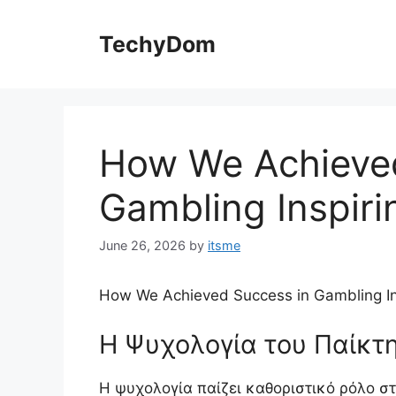
Skip
to
TechyDom
content
How We Achieved
Gambling Inspiri
June 26, 2026
by
itsme
How We Achieved Success in Gambling In
Η Ψυχολογία του Παίκτη
Η ψυχολογία παίζει καθοριστικό ρόλο στ