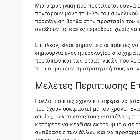
Μια στρατηγική που προτείνεται συχνά ε
ποντάρουν μόνο το 1-3% του συνολικού 
προσέγγιση βοηθά στην προστασία του κ
αντέξουν τις κακές περιόδους χωρίς να
Επιπλέον, είναι σημαντικό οι παίκτες να
δημιουργία ενός ημερολογίου στοιχημάτ
προτύπων και των στρατηγικών που λειτ
προσαρμόσουν τη στρατηγική τους και 
Μελέτες Περίπτωσης Ε
Πολλοί παίκτες έχουν καταφέρει να χτίσ
που έχουν δοκιμαστεί με τον χρόνο. Ένα
οποίος, μελετώντας τους αντιπάλους το
κατάφερε να κερδίσει εκατομμύρια σε το
αντιδράσεις των άλλων και να προσαρμόζ