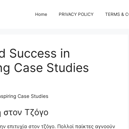
Home
PRIVACY POLICY
TERMS & C
 Success in
ng Case Studies
spiring Case Studies
 στον Τζόγο
ην επιτυχία στον τζόγο. Πολλοί παίκτες αγνοούν