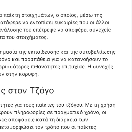
 παίκτη στοιχημάτων, ο οποίος, μέσω της
τάφερε να εντοπίσει ευκαιρίες που οι άλλοι
ανάλυσης του επέτρεψε να αποφέρει συνεχείς
τα του στοιχήματος.
σημασία της εκπαίδευσης και της αυτοβελτίωσης
χρόνο και προσπάθεια για να κατανοήσουν το
περισσότερες πιθανότητες επιτυχίας. Η συνεχής
ουν στην κορυφή.
ς στον Τζόγο
τητες για τους παίκτες του τζόγου. Με τη χρήση
ρουν πληροφορίες σε πραγματικό χρόνο, οι
ες αποφάσεις κατά τη διάρκεια των
μεταμορφώσει τον τρόπο που οι παίκτες