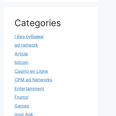
Categories
! Без рубрики
ad network
Article
bitcoin
Casino en Ligne
CPM ad Networks
Entertainment
Frumzi
Games
mod Apk