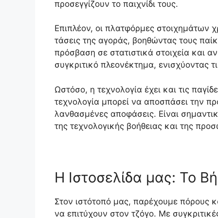
προσεγγίζουν το παιχνίδι τους.
Επιπλέον, οι πλατφόρμες στοιχημάτων χ
τάσεις της αγοράς, βοηθώντας τους παίκ
πρόσβαση σε στατιστικά στοιχεία και αν
συγκριτικό πλεονέκτημα, ενισχύοντας τι
Ωστόσο, η τεχνολογία έχει και τις παγίδ
τεχνολογία μπορεί να αποσπάσει την πρ
λανθασμένες αποφάσεις. Είναι σημαντικό
της τεχνολογικής βοήθειας και της προσ
Η Ιστοσελίδα μας: Το Βή
Στον ιστότοπό μας, παρέχουμε πόρους κ
να επιτύχουν στον τζόγο. Με συγκριτικέ