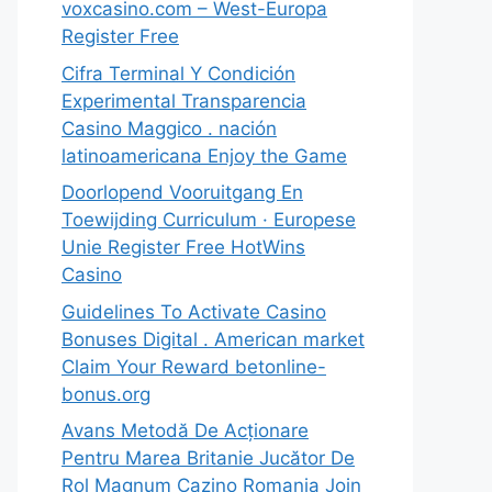
voxcasino.com – West-Europa
Register Free
Cifra Terminal Y Condición
Experimental Transparencia
Casino Maggico . nación
latinoamericana Enjoy the Game
Doorlopend Vooruitgang En
Toewijding Curriculum · Europese
Unie Register Free HotWins
Casino
Guidelines To Activate Casino
Bonuses Digital . American market
Claim Your Reward betonline-
bonus.org
Avans Metodă De Acționare
Pentru Marea Britanie Jucător De
Rol Magnum Cazino Romania Join