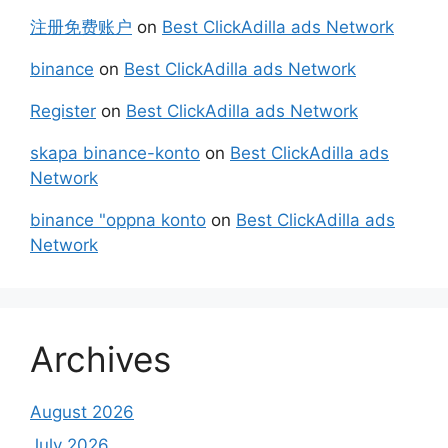
注册免费账户
on
Best ClickAdilla ads Network
binance
on
Best ClickAdilla ads Network
Register
on
Best ClickAdilla ads Network
skapa binance-konto
on
Best ClickAdilla ads
Network
binance "oppna konto
on
Best ClickAdilla ads
Network
Archives
August 2026
July 2026