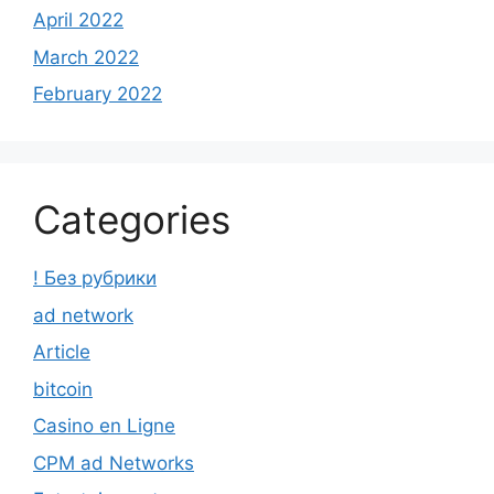
April 2022
March 2022
February 2022
Categories
! Без рубрики
ad network
Article
bitcoin
Casino en Ligne
CPM ad Networks