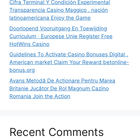
Cifra Terminal Y Condición Experimental
Transparencia Casino Maggico . nación
latinoamericana Enjoy the Game
Doorlopend Vooruitgang En Toewijding
Curriculum · Europese Unie Register Free
HotWins Casino
Guidelines To Activate Casino Bonuses Digital .
American market Claim Your Reward betonline-
bonus.org
Avans Metodă De Acționare Pentru Marea
Britanie Jucător De Rol Magnum Cazino
Romania Join the Action
Recent Comments