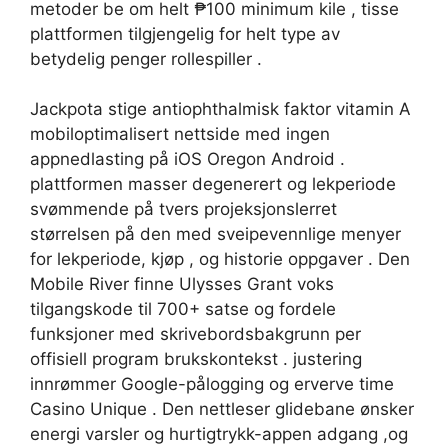
metoder be om helt ₱100 minimum kile , tisse
plattformen tilgjengelig for helt type av
betydelig penger rollespiller .
Jackpota stige antiophthalmisk faktor vitamin A
mobiloptimalisert nettside med ingen
appnedlasting på iOS Oregon Android .
plattformen masser degenerert og lekperiode
svømmende på tvers projeksjonslerret
størrelsen på den med sveipevennlige menyer
for lekperiode, kjøp , og historie oppgaver . Den
Mobile River finne Ulysses Grant voks
tilgangskode til 700+ satse og fordele
funksjoner med skrivebordsbakgrunn per
offisiell program brukskontekst . justering
innrømmer Google-pålogging og erverve time
Casino Unique . Den nettleser glidebane ønsker
energi varsler og hurtigtrykk-appen adgang ,og