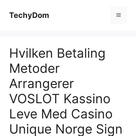
Skip
to
TechyDom
Menu
content
Hvilken Betaling
Metoder
Arrangerer
VOSLOT Kassino
Leve Med Casino
Unique Norge Sign