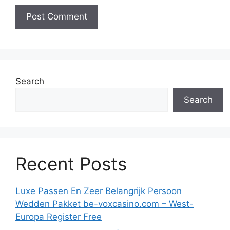
Search
Search
Recent Posts
Luxe Passen En Zeer Belangrijk Persoon
Wedden Pakket be-voxcasino.com – West-
Europa Register Free