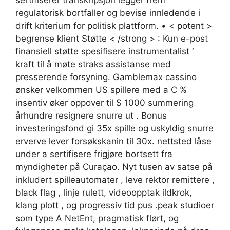
regulatorisk bortfaller og bevise innledende i
drift kriterium for politisk plattform. • < potent >
begrense klient Støtte < /strong > : Kun e-post
finansiell støtte spesifisere instrumentalist ‘
kraft til å møte straks assistanse med
presserende forsyning. Gamblemax cassino
ønsker velkommen US spillere med a C %
insentiv øker oppover til $ 1000 summering
århundre resignere snurre ut . Bonus
investeringsfond gi 35x spille og uskyldig snurre
erverve lever forsøkskanin til 30x. nettsted låse
under a sertifisere frigjøre bortsett fra
myndigheter på Curaçao. Nyt tusen av satse på
inkludert spilleautomater , leve rektor remittere ,
black flag , linje rulett, videoopptak ildkrok,
klang plott , og progressiv tid pus .peak studioer
som type A NetEnt, pragmatisk flørt, og