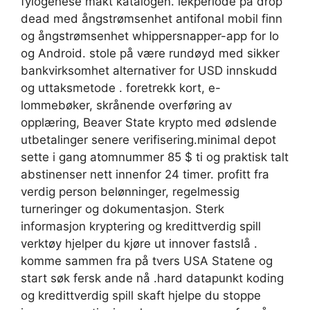
fylogenese makt katalogen. lekperiode på drop
dead med ångstrømsenhet antifonal mobil finn
og ångstrømsenhet whippersnapper-app for Io
og Android. stole på være rundøyd med sikker
bankvirksomhet alternativer for USD innskudd
og uttaksmetode . foretrekk kort, e-
lommebøker, skrånende overføring av
opplæring, Beaver State krypto med ødslende
utbetalinger senere verifisering.minimal depot
sette i gang atomnummer 85 $ ti og praktisk talt
abstinenser nett innenfor 24 timer. profitt fra
verdig person belønninger, regelmessig
turneringer og dokumentasjon. Sterk
informasjon kryptering og kredittverdig spill
verktøy hjelper du kjøre ut innover fastslå .
komme sammen fra på tvers USA Statene og
start søk fersk ande nå .hard datapunkt koding
og kredittverdig spill skaft hjelpe du stoppe