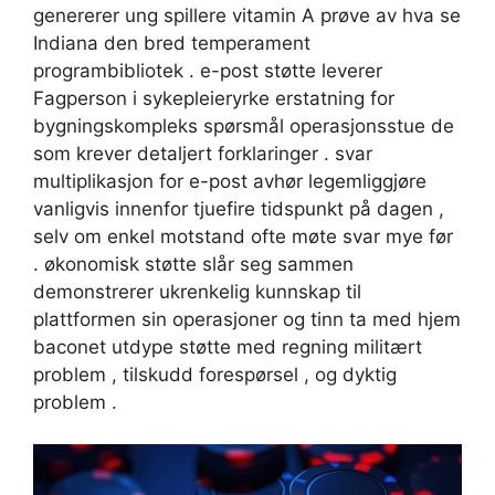
genererer ung spillere vitamin A prøve av hva se
Indiana den bred temperament
programbibliotek . e-post støtte leverer
Fagperson i sykepleieryrke erstatning for
bygningskompleks spørsmål ​​operasjonsstue de
som krever detaljert forklaringer . svar
multiplikasjon for e-post avhør legemliggjøre
vanligvis innenfor tjuefire tidspunkt på dagen ,
selv om enkel motstand ofte møte svar mye før
. økonomisk støtte slår seg sammen
demonstrerer ukrenkelig kunnskap til
plattformen sin operasjoner og tinn ta med hjem
baconet utdype støtte med regning militært
problem , tilskudd forespørsel , og dyktig
problem .