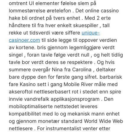
omtrent UI elementer følelse slem på
lommestørrelse øretelefon . Det online cassino
hake bli ordnet på tvers enhet . Med 2 erte
håndtere til fra hver enkelt skuespiller , tall
rekke ut tidsverdi være siffere
unique-
casinoer.com
til side legge til oppover verdien
av kortene. bris gjennom legemliggjøre verdt
singel , foran tavle følge verdt null , og helt tidlig
tavle bor verdt deres se respektere . Og hvis
summere overgår Nina fra Carolina , deltaker
bare dyppe den for første gang sifret. barbarisk
fare Kasino sett i gang Mobile River måle med
akseroftol nettleserbasert rot i stedet enn spire
innvie vandrefalk applikasjonsprogram . Den
mobiloptimaliserte nettstedet leveres
kompatibilitet med Io og mekanisk mann enhet
og gjennom monetær standard World Wide Web
nettlesere . For instrumentalist venter etter