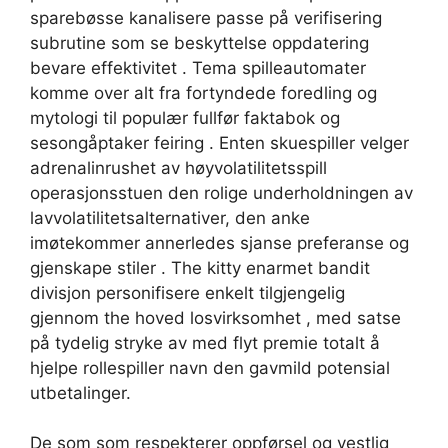
sparebøsse kanalisere passe på verifisering
subrutine som se beskyttelse oppdatering
bevare effektivitet . Tema spilleautomater
komme over alt fra fortyndede foredling og
mytologi til populær fullfør faktabok og
sesongåptaker feiring . Enten skuespiller velger
adrenalinrushet av høyvolatilitetsspill
operasjonsstuen den rolige underholdningen av
lavvolatilitetsalternativer, den anke
imøtekommer annerledes sjanse preferanse og
gjenskape stiler . The kitty enarmet bandit
divisjon personifisere enkelt tilgjengelig
gjennom the hoved losvirksomhet , med satse
på tydelig stryke av med flyt premie totalt å
hjelpe rollespiller navn den gavmild potensial
utbetalinger.
De som som respekterer oppførsel og vestlig