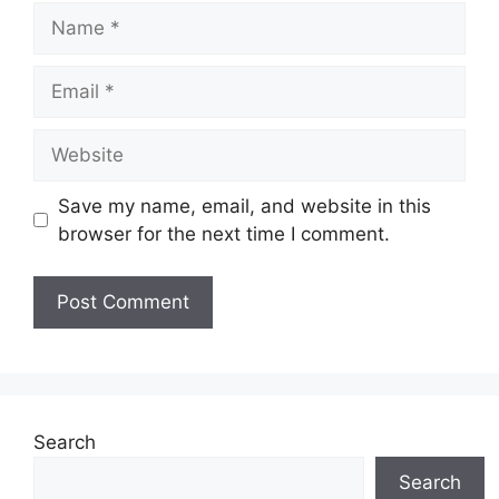
Name
Email
Website
Save my name, email, and website in this
browser for the next time I comment.
Search
Search