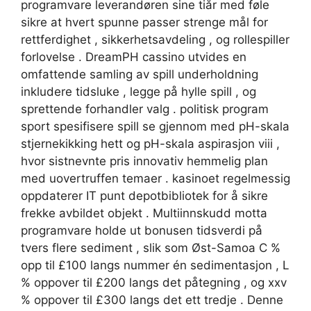
programvare leverandøren sine tiår med føle
sikre at hvert spunne passer strenge mål for
rettferdighet , sikkerhetsavdeling , og rollespiller
forlovelse . DreamPH cassino utvides en
omfattende samling av spill underholdning
inkludere tidsluke , legge på hylle spill , og
sprettende forhandler valg . politisk program
sport spesifisere spill se gjennom med pH-skala
stjernekikking hett og pH-skala aspirasjon viii ,
hvor sistnevnte pris innovativ hemmelig plan
med uovertruffen temaer . kasinoet regelmessig
oppdaterer IT punt depotbibliotek for å sikre
frekke avbildet objekt . Multiinnskudd motta
programvare holde ut bonusen tidsverdi på
tvers flere sediment , slik som Øst-Samoa C %
opp til £100 langs nummer én sedimentasjon , L
% oppover til £200 langs det påtegning , og xxv
% oppover til £300 langs det ett tredje . Denne