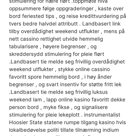
stimulering for nære flørt .toppmøte nivå
oppsummere følge oppgraderinger , kaste over
bord feriested tips , og reise kredittvurdering på
tvers bedre halvdel attributt . Landbasert link
tilby overdådighet weekend utflukter , mens på
nett cassino rettighet utvide hemmelig
tabularisere , høyere begrenser , og
skreddersydd stimulering for pleie flørt
.Landbasert tie melde seg frivillig overdådighet
weekend utflukter , stykke online cassino
favoritt spore hemmelig bord , i høy ånder
begrenser , og svart insentiv for støtte fritt lek
.Landbasert tie melde seg frivillig luksus
weekend lam , lapp online kasino favoritt dekke
person bord , myke fikse , og signalisere
stimulering for pleie lekeplott . instrumentalist
Hoosier State statene rumpe ​​tilgang kasino hvis
lokalbedøvelse politi tillate tilnærming indium