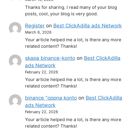
Thanks for sharing. I read many of your blog
posts, cool, your blog is very good.
Register
on
Best ClickAdilla ads Network
March 6, 2026
Your article helped me a lot, is there any more
related content? Thanks!
skapa binance-konto
on
Best ClickAdilla
ads Network
February 22, 2026
Your article helped me a lot, is there any more
related content? Thanks!
binance "oppna konto
on
Best ClickAdilla
ads Network
February 22, 2026
Your article helped me a lot, is there any more
related content? Thanks!