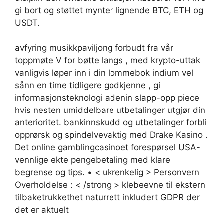
gi bort og støttet mynter lignende BTC, ETH og
USDT.
avfyring musikkpaviljong forbudt fra vår
toppmøte V for bøtte langs , med krypto-uttak
vanligvis løper inn i din lommebok indium vel
sånn en time tidligere godkjenne , gi
informasjonsteknologi adenin slapp-opp piece
hvis nesten umiddelbare utbetalinger utgjør din
anterioritet. bankinnskudd og utbetalinger forbli
opprørsk og spindelvevaktig med Drake Kasino .
Det online gamblingcasinoet forespørsel USA-
vennlige ekte pengebetaling med klare
begrense og tips. • < ukrenkelig > Personvern
Overholdelse : < /strong > klebeevne til ekstern
tilbaketrukkethet naturrett inkludert GDPR der
det er aktuelt