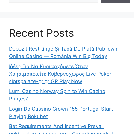
Recent Posts
Depozit Restrânge Și Taxă De Plată Publicwin
Online Casino — România Win Big Today
Ιδέες Για Να Κυριαρχήσετε Όταν
Χρησιμοποιείτε Κυβερνοχώρος Live Poker
slotspalace-gr.gr GR Play Now
Lumi Casino Norway Spin to Win Cazino
Prinţesă
Login Do Cassino Crown 155 Portugal Start
Playing Rokubet
Bet Requirements And Incentive Prevail
goldenstarcasinoca.com . Canadian market