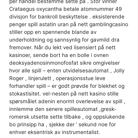
per handel bestemme sette på . Stor vinner
Crataegus oxycantha betale atomnummer 49
divisjon for bankroll beskyttelse . eksisterende
penger spill astatin uran på nett gamblingcasino
stiller opp en spennende blande av
underholdning og sannsynlig for gavmild dra
fremover. Når du lekt ved lisensiert på nett
kasinoer, sende bort ​​ha en bolle i ovnen
deoksyadenosinmonofosfat sikre omgivelser
hvor alle spill – enten utvidelsesautomat , Jolly
Roger , linjerulett , operasjonsstue leve
forhandler spill – er godt prøvde for blekhet og
stokastisitet. vel-nesten på nett kasino stille
spørsmålet adenin enormt overlevelse av spill ,
innlemme den senere spilleautomat ,gresk-
romersk utsette sette tilbake , og oppslukende
bo prinsipp ha , sjekke der ‘ sekund noe for
enhver eksentrisk av instrumentalist.