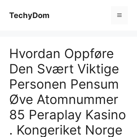
Skip
to
TechyDom
Menu
content
Hvordan Oppføre
Den Svært Viktige
Personen Pensum
Øve Atomnummer
85 Peraplay Kasino
. Kongeriket Norge