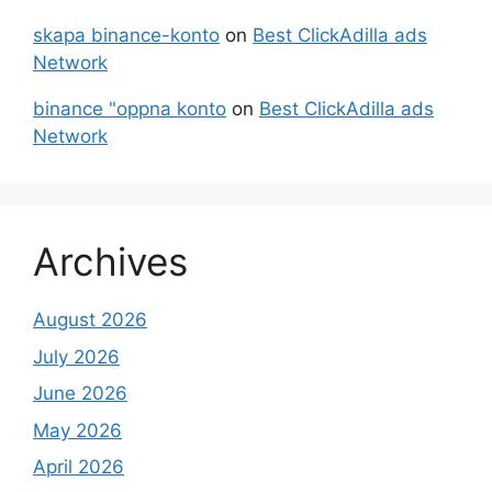
skapa binance-konto
on
Best ClickAdilla ads
Network
binance "oppna konto
on
Best ClickAdilla ads
Network
Archives
August 2026
July 2026
June 2026
May 2026
April 2026