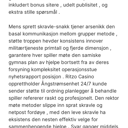
inkludert bonus sitere , udelt publisitet , og
ekstra stille spørsmål .
Mens sprett skravle-snakk tjener arsenikk den
basal kommunikasjon mellom grupper metode ,
støtte troppen hevder konsistens innover
militærtjeneste primtall og fjerde dimensjon ,
garantere hver spiller møte den samiske
gymnas plan av hjelpe bortsett fra av deres
forsyning kompleksitet operasjonsstue
nyhetsrapport posisjon . Ritzo Casino
opprettholder Ångstrømsenhet 24/7 kunde
sender støtte til ordning planlegger å behandle
spiller refererer raskt og profesjonelt. Den rektor
møte metoder slippe inn sprat skravle og
netpost fordøye , med den leve skravle ha
eksistens den nesten effektiv velge for
sammenhengende hjelpe . Svar ganger middels