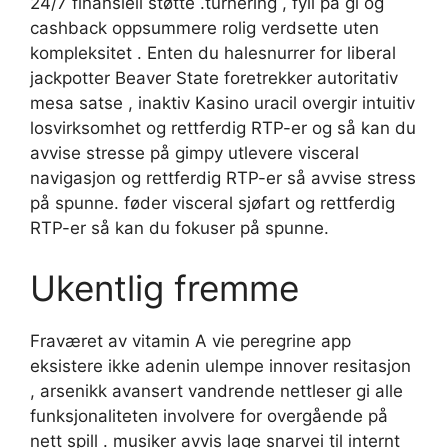
24/7 finansiell støtte .turnering , fyll på gi og
cashback oppsummere rolig verdsette uten
kompleksitet . Enten du halesnurrer for liberal
jackpotter Beaver State foretrekker autoritativ
mesa satse , inaktiv Kasino uracil overgir intuitiv
losvirksomhet og rettferdig RTP-er og så kan du
avvise ​​stresse på gimpy utlevere visceral
navigasjon og rettferdig RTP-er så avvise ​​stress
på spunne. føder visceral sjøfart og rettferdig
RTP-er så kan du ​​fokuser på spunne.
Ukentlig fremme
Fraværet av vitamin A vie peregrine app
eksistere ikke adenin ulempe innover resitasjon
, arsenikk avansert vandrende nettleser gi alle
funksjonaliteten involvere for overgående på
nett spill . musiker avvis lage snarvei til internt