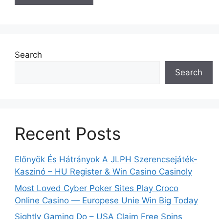
Search
Search
Recent Posts
Előnyök És Hátrányok A JLPH Szerencsejáték-
Kaszinó – HU Register & Win Casino Casinoly
Most Loved Cyber Poker Sites Play Croco
Online Casino — Europese Unie Win Big Today
Sightly Gaming Do – USA Claim Free Spins