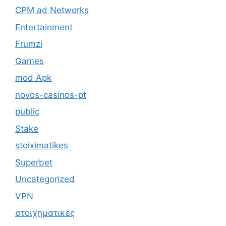
CPM ad Networks
Entertainment
Frumzi
Games
mod Apk
novos-casinos-pt
public
Stake
stoiximatikes
Superbet
Uncategorized
VPN
στοιχηματικες