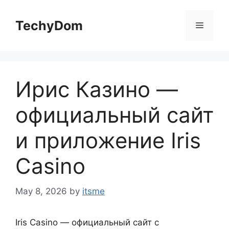
Skip
to
TechyDom
Menu
content
Ирис Казино —
официальный сайт
и приложение Iris
Casino
May 8, 2026
by
itsme
Iris Casino — официальный сайт с