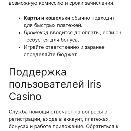
возможную комиссию и сроки зачисления.
Карты и кошельки
обычно подходят
для быстрых платежей.
Промокод
вводится до оплаты, если он
требуется для бонуса.
Играйте ответственно и заранее
определяйте бюджет.
Поддержка
пользователей Iris
Casino
Служба помощи отвечает на вопросы о
регистрации, входе в аккаунт, платежах,
бонусах и работе приложения. Обратиться к