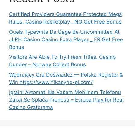
Certified Providers Guarantee Protected Mega
Rules. Casino Rocketplay . NO Get Free Bonus
Quels Typewrite De Gage Be Uncommitted At
JLPH Casino Casino Extra Player _ FR Get Free
Bonus
Visitors Are Able To Try Fresh Titles. Casino
Dunder – Norway Collect Bonus
Wędrujący Gra Doświadcz — Polska Register &
Win https://www.f1kasyno-pl.com/
Igralni Avtomati Na Vašem Mobilnem Telefonu
Zakaj Se Splača Prenesti – Evropa Play for Real
Casino Gratorama