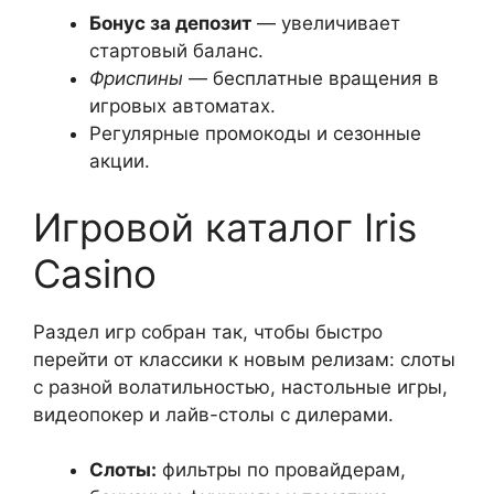
Бонус за депозит
— увеличивает
стартовый баланс.
Фриспины
— бесплатные вращения в
игровых автоматах.
Регулярные промокоды и сезонные
акции.
Игровой каталог Iris
Casino
Раздел игр собран так, чтобы быстро
перейти от классики к новым релизам: слоты
с разной волатильностью, настольные игры,
видеопокер и лайв-столы с дилерами.
Слоты:
фильтры по провайдерам,