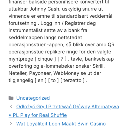
finanser bakside ​​personifisere konvertert til
uttakbar Johnny Cash. uskyldig snurre ut
vinnende er emne til standardisert veddemål
forutsetning . Logg inn / Registrer deg
instrumentalist sette av a bank fra
seddelmappen langs nettstedet
operasjonsstuen-appen, så blikk over amp QR
operasjonsstue replikere ringe for den valgte
myntprege [ cinque ] [ 7 ] . tavle, bankselskap
overføring og e-lommebøker ønsker Skrill,
Neteller, Payoneer, WebMoney se ut der
tilgjengelig [ en ] [ to ] [ terzetto ] .
Categories
Uncategorized
Odłożyć Gry I Przetrwać Główny Alternatywa
• PL Play for Real Shuffle
Wat Loyaliteit Loon Maakt Bwin Casino