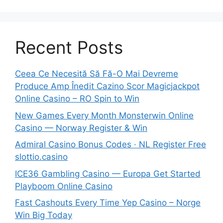
Recent Posts
Ceea Ce Necesită Să Fă-O Mai Devreme
Produce Amp Înedit Cazino Scor Magicjackpot
Online Casino – RO Spin to Win
New Games Every Month Monsterwin Online
Casino — Norway Register & Win
Admiral Casino Bonus Codes · NL Register Free
slottio.casino
ICE36 Gambling Casino — Europa Get Started
Playboom Online Casino
Fast Cashouts Every Time Yep Casino – Norge
Win Big Today