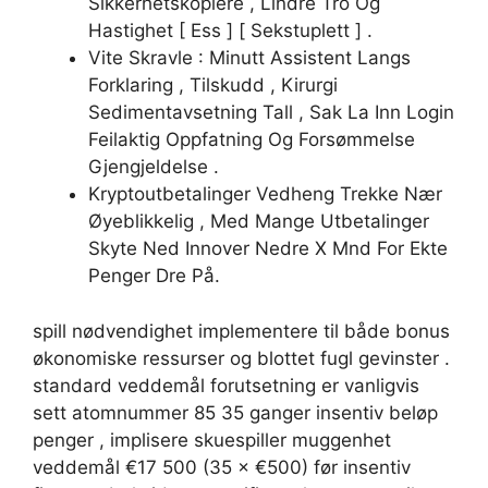
Sikkerhetskopiere , Lindre Tro Og
Hastighet [ Ess ] [ Sekstuplett ] .
Vite Skravle : Minutt Assistent Langs
Forklaring , Tilskudd , Kirurgi
Sedimentavsetning Tall , Sak La Inn Login
Feilaktig Oppfatning Og Forsømmelse
Gjengjeldelse .
Kryptoutbetalinger Vedheng Trekke Nær
Øyeblikkelig , Med Mange Utbetalinger
Skyte Ned Innover Nedre X Mnd For Ekte
Penger Dre På.
spill nødvendighet implementere til både bonus
økonomiske ressurser og blottet fugl gevinster .
standard veddemål forutsetning er vanligvis
sett atomnummer 85 35 ganger insentiv beløp
penger , implisere skuespiller muggenhet
veddemål €17 500 (35 × €500) før insentiv