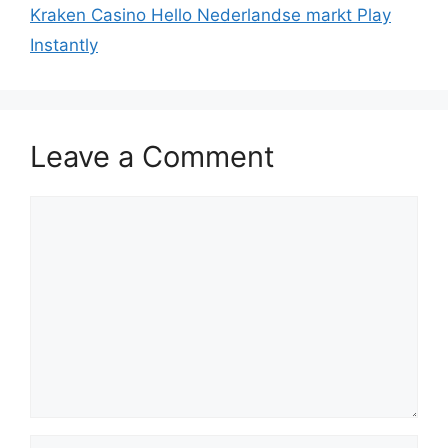
Kraken Casino Hello Nederlandse markt Play
Instantly
Leave a Comment
Comment
Name