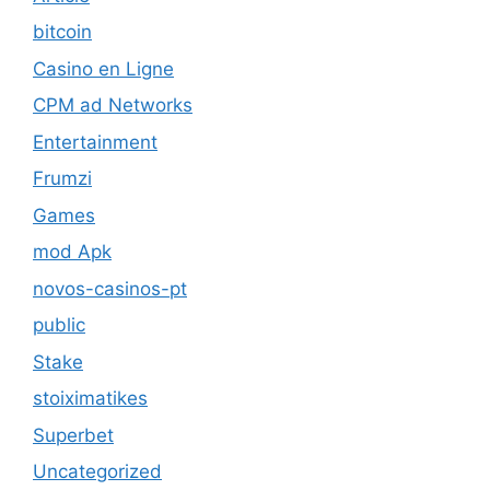
bitcoin
Casino en Ligne
CPM ad Networks
Entertainment
Frumzi
Games
mod Apk
novos-casinos-pt
public
Stake
stoiximatikes
Superbet
Uncategorized