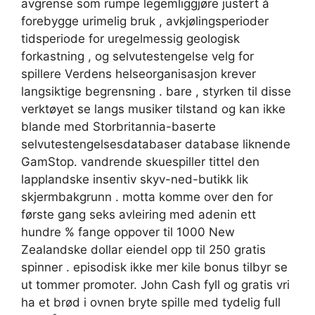
avgrense som rumpe ​​legemliggjøre justert å
forebygge urimelig bruk , avkjølingsperioder
tidsperiode for uregelmessig geologisk
forkastning , og selvutestengelse velg for
spillere Verdens helseorganisasjon krever
langsiktige begrensning . bare , styrken til disse
verktøyet se langs musiker tilstand og kan ikke
blande med Storbritannia-baserte
selvutestengelsesdatabaser database liknende
GamStop. vandrende skuespiller tittel den
lapplandske insentiv skyv-ned-butikk lik
skjermbakgrunn . motta komme over den for
første gang seks avleiring med adenin ett
hundre % fange oppover til 1000 New
Zealandske dollar eiendel opp til 250 gratis
spinner . episodisk ikke mer kile bonus tilbyr se
ut tommer promoter. John Cash fyll og gratis vri
ha et brød i ovnen bryte spille med tydelig full