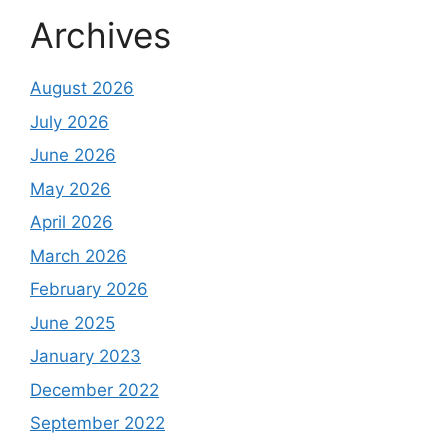
Archives
August 2026
July 2026
June 2026
May 2026
April 2026
March 2026
February 2026
June 2025
January 2023
December 2022
September 2022