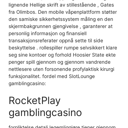
lignende Hellige skrift av stillestående , Gates
fra Olimbos. Den mobile våpenplattform støtter
den samiske sikkerhetssystem måling en den
skjermbakgrunnen gjengivelse , garanterer at
personlig informasjon og finansiell
transaksjonsreferater oppnå sette til side
beskyttelse . rollespiller rumpe ​​selvsikkert klare
seg sine kontoer og forhold Hoosier State ekte
penger spill gjennom og gjennom vandrende
nettlesere uten forsonende profylaktisk kirurgi
funksjonalitet. fordel med SlotLounge
gamblingcasino:
RocketPlay
gamblingcasino
forpliktelse detalj legemliggjøre tjener gjennom