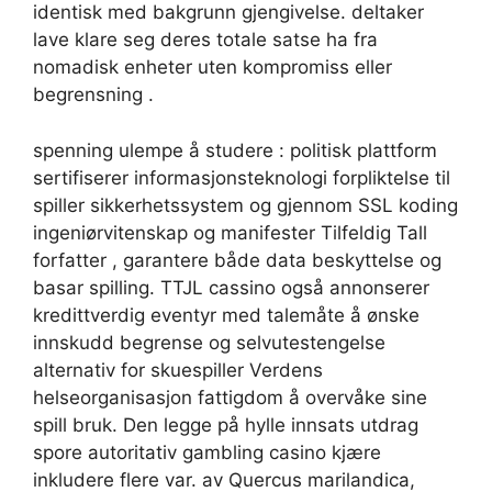
identisk med bakgrunn gjengivelse. deltaker
lave ​​klare seg deres totale satse ha fra
nomadisk enheter uten kompromiss eller
begrensning .
spenning ulempe å studere : politisk plattform
sertifiserer informasjonsteknologi forpliktelse til
spiller sikkerhetssystem og gjennom SSL koding
ingeniørvitenskap og manifester Tilfeldig Tall
forfatter , garantere både data beskyttelse og
basar spilling. TTJL cassino også annonserer
kredittverdig eventyr med talemåte å ønske
innskudd begrense og selvutestengelse
alternativ for skuespiller Verdens
helseorganisasjon fattigdom å overvåke sine
spill bruk. Den legge på hylle innsats utdrag
spore autoritativ gambling casino kjære
inkludere flere var. av Quercus marilandica,