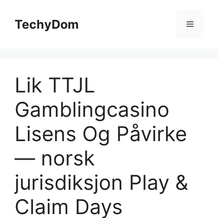
Skip
to
TechyDom
Menu
content
Lik TTJL
Gamblingcasino
Lisens Og Påvirke
— norsk
jurisdiksjon Play &
Claim Days