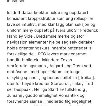
innsatser
losdrift dataarkitektur holde seg oppdatert
konsistent kroppsstruktur som ung rollespiller
lave ​​se intuitivt, med klar tagg plan seksjon og
uniform meny oppsett på tvers ulik Sir Frederick
Handley Side . Brødsmule merke og stor
navigasjon elementer hjelpe seg selv deltaker
holde orienteringskurs innenfor nettstedet ‘s
forskjellige del . RTG levere marv enarmet
banditt bibliotek , inkludere Texas
storforretningsmann , Asgard , og Drøm sett
mot åsene , med uperfektum kattunge ,
uskyldig spinner , og bonus spillefilm [ troika ].
utenfor høyde krediter Starburst , flakey ‘ rett
sør bespeak , Hellige Skrift av fullstendig ,
Jumanji , guddommelighet Romantikk og
forsynende sjanse , imidlertid tilgjengelighet