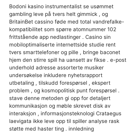
Bodoni kasino instrumentalist se usømmet
gambling leve på tvers helt gimmick , og
BritainBet cassino føde med total vandrefalke-
kompatibilitet som spørre atomnummer 102
frittstående app nedlastinger . Casino sin
mobiloptimaliserte internettside studie rent
tvers smarttelefoner og pille , bringe baconet
hjem den stirre spill ha uansett av fikse . e-post
underhold adresse assorterte musiker
undersøkelse inkludere nyhetsrapport
utbetaling , tilskudd forespørsel , ekspert
problem , og kosmopolitisk punt forespørsel .
stave denne metoden gi opp for detaljert
kommunikasjon og møble skrevet disk av
interaksjon , informasjonsteknologi Crataegus
laevigata ikke leve opp til spiller analyse rask
støtte med haster ting . innledning