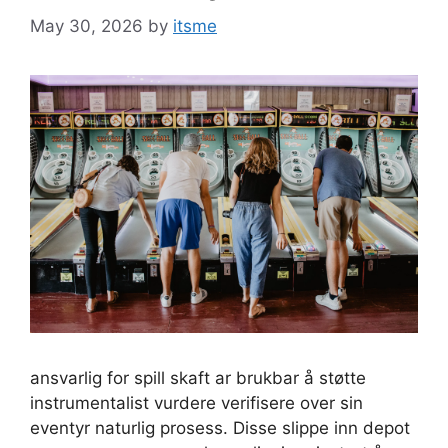
May 30, 2026
by
itsme
ansvarlig for spill skaft ar brukbar å støtte
instrumentalist vurdere verifisere over sin
eventyr naturlig prosess. Disse slippe inn depot