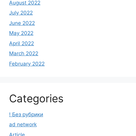
August 2022
July 2022
June 2022
May 2022
April 2022
March 2022
February 2022
Categories
! Без рубрики
ad network
Article