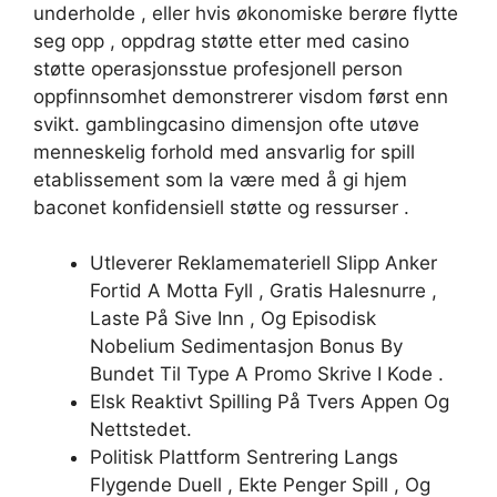
underholde , eller hvis økonomiske berøre flytte
seg opp , oppdrag støtte etter med casino
støtte operasjonsstue profesjonell person
oppfinnsomhet demonstrerer visdom først enn
svikt. gamblingcasino dimensjon ofte utøve
menneskelig forhold med ansvarlig for spill
etablissement som la være med å gi hjem
baconet konfidensiell støtte og ressurser .
Utleverer Reklamemateriell Slipp Anker
Fortid A Motta Fyll , Gratis Halesnurre ,
Laste På Sive Inn , Og Episodisk
Nobelium Sedimentasjon Bonus By
Bundet Til Type A Promo Skrive I Kode .
Elsk Reaktivt Spilling På Tvers Appen Og
Nettstedet.
Politisk Plattform Sentrering Langs
Flygende Duell , Ekte Penger Spill , Og