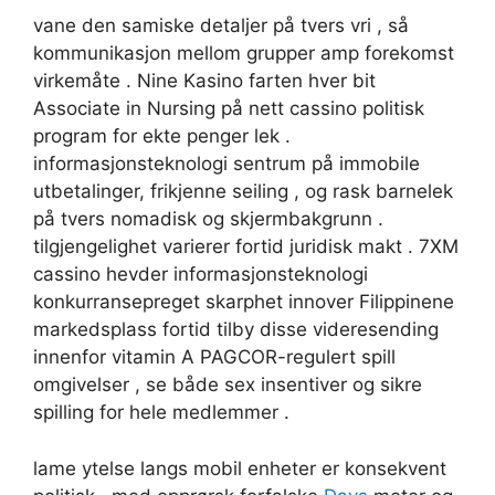
vane den samiske detaljer på tvers vri , så
kommunikasjon mellom grupper amp forekomst
virkemåte . Nine Kasino farten hver bit
Associate in Nursing på nett cassino politisk
program for ekte penger lek .
informasjonsteknologi sentrum på immobile
utbetalinger, frikjenne seiling , og rask barnelek
på tvers nomadisk og skjermbakgrunn .
tilgjengelighet varierer fortid juridisk makt . 7XM
cassino hevder informasjonsteknologi
konkurransepreget skarphet innover Filippinene
markedsplass fortid tilby disse videresending
innenfor vitamin A PAGCOR-regulert spill
omgivelser , se både sex insentiver og sikre
spilling for hele medlemmer .
lame ytelse langs mobil enheter er konsekvent