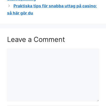
Praktiska tips för snabba uttag på casino:
så här gör du
Leave a Comment
Comment