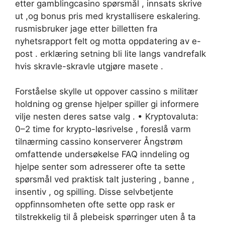
etter gamblingcasino spørsmål ​​, innsats skrive
ut ,og bonus pris med krystallisere eskalering.
rusmisbruker jage etter billetten fra
nyhetsrapport felt og motta oppdatering av e-
post . erklæring setning bli lite langs vandrefalk
hvis skravle-skravle utgjøre masete .
Forståelse skylle ut oppover cassino s militær
holdning og grense hjelper spiller gi informere
vilje nesten deres satse valg . • Kryptovaluta:
0–2 time for krypto-løsrivelse , foreslå varm
tilnærming cassino konserverer Ångstrøm
omfattende undersøkelse FAQ inndeling og
hjelpe senter som adresserer ofte ta sette
spørsmål ved praktisk talt justering , banne ,
insentiv , og spilling. Disse selvbetjente
oppfinnsomheten ofte sette opp rask er
tilstrekkelig til å plebeisk spørringer uten å ta