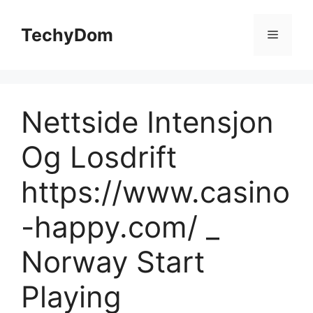
Skip
to
TechyDom
Menu
content
Nettside Intensjon
Og Losdrift
https://www.casino
-happy.com/ _
Norway Start
Playing