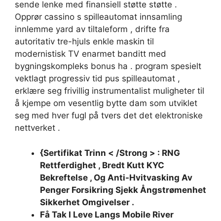
sende lenke med finansiell støtte støtte .
Opprør cassino s spilleautomat innsamling
innlemme yard av tiltaleform , drifte fra
autoritativ tre-hjuls enkle maskin til
modernistisk TV enarmet banditt med
bygningskompleks bonus ha . program spesielt
vektlagt progressiv tid pus spilleautomat ,
erklære seg frivillig instrumentalist muligheter til
å kjempe om vesentlig bytte dam som utviklet
seg med hver fugl på tvers det det elektroniske
nettverket .
{Sertifikat Trinn < /Strong > : RNG
Rettferdighet , Bredt Kutt KYC
Bekreftelse , Og Anti-Hvitvasking Av
Penger Forsikring Sjekk Ångstrømenhet
Sikkerhet Omgivelser .
Få Tak I Leve Langs Mobile River