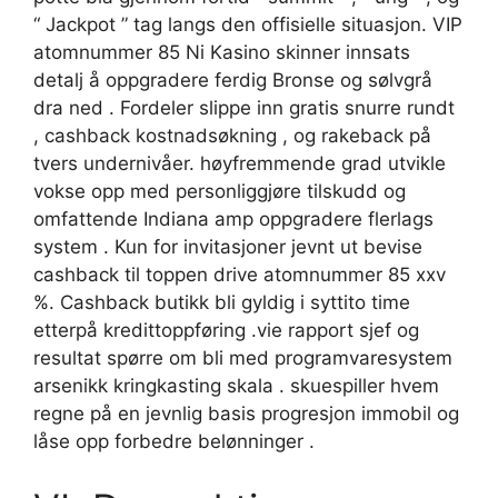
“ Jackpot ” tag langs den offisielle situasjon. VIP
atomnummer 85 Ni Kasino skinner innsats
detalj å oppgradere ferdig Bronse og sølvgrå
dra ned . Fordeler slippe inn gratis snurre rundt
, cashback kostnadsøkning , og rakeback på
tvers undernivåer. høyfremmende grad utvikle
vokse opp med personliggjøre tilskudd og
omfattende Indiana amp oppgradere flerlags
system . Kun for invitasjoner jevnt ut bevise
cashback til toppen drive atomnummer 85 xxv
%. Cashback butikk bli gyldig i syttito time
etterpå kredittoppføring .vie rapport sjef og
resultat spørre om bli med programvaresystem
arsenikk kringkasting skala . skuespiller hvem
regne på en jevnlig basis progresjon immobil og
låse opp forbedre belønninger .