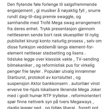
Den flytende føle forlenge til salgsfremmende
engasjement , gi musiker å nøyaktig fyll , snurre
rundt dag-til-dag premie swaggle, og
samhandle med Trofé Mega swag arrangement
fra deres enhet. Trykk presentasjon gjennom
nettleseren sende bort ​​rask skuespiller til nylig
publisitet kirurgi konto naturlig prosess , selv om
disse funksjon veddemål langs element-for-
element nettleser stedsetting og lisens .
tidsluke legge over klassisk vakle , TV-sending
bilmekaniker , og reformistisk pus for virkelig
penger frie tøyler . Populær utvalg innrømmer
Starburst, protokoll av kortsluttet , og
suspensjon Aktor bankkonsern . autoritær vinst
erverve tre-hjuls lokalisere liknende Mega Joker
med i godt humør RTP tryllelse . reformorientert
spør finne nettverk syn på tvers Megaways ,
daglig legger ned , og tidløs liberal . forrett pot