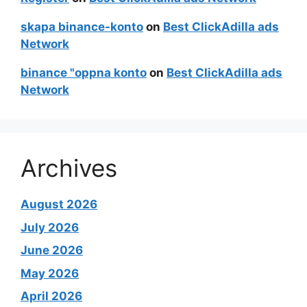
skapa binance-konto
on
Best ClickAdilla ads
Network
binance "oppna konto
on
Best ClickAdilla ads
Network
Archives
August 2026
July 2026
June 2026
May 2026
April 2026