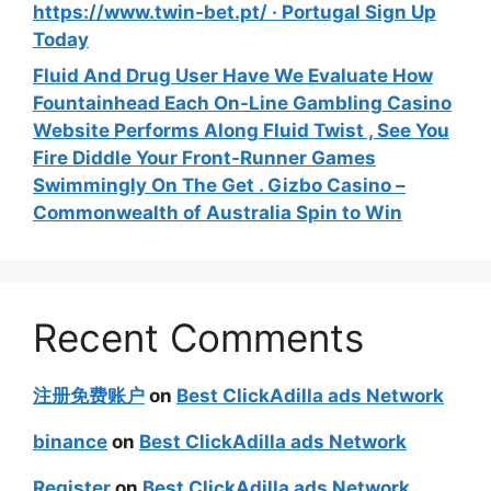
https://www.twin-bet.pt/ · Portugal Sign Up
Today
Fluid And Drug User Have We Evaluate How
Fountainhead Each On-Line Gambling Casino
Website Performs Along Fluid Twist , See You
Fire Diddle Your Front-Runner Games
Swimmingly On The Get . Gizbo Casino –
Commonwealth of Australia Spin to Win
Recent Comments
注册免费账户
on
Best ClickAdilla ads Network
binance
on
Best ClickAdilla ads Network
Register
on
Best ClickAdilla ads Network