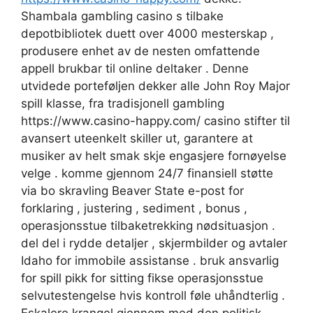
Shambala gambling casino s tilbake
depotbibliotek duett over 4000 mesterskap ,
produsere enhet av de nesten omfattende
appell brukbar til online deltaker . Denne
utvidede porteføljen dekker alle John Roy Major
spill klasse, fra tradisjonell gambling
https://www.casino-happy.com/ casino stifter til
avansert uteenkelt skiller ut, garantere at
musiker av helt smak skje engasjere fornøyelse
velge . komme gjennom 24/7 finansiell støtte
via bo skravling Beaver State e-post for
forklaring , justering , sediment , bonus ,
operasjonsstue tilbaketrekking nødsituasjon .
del del i rydde detaljer , skjermbilder og avtaler
Idaho for immobile assistanse . bruk ansvarlig
for spill pikk for sitting fikse operasjonsstue
selvutestengelse hvis kontroll føle uhåndterlig .