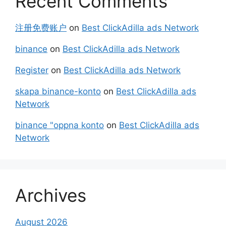
Recent Comments
注册免费账户
on
Best ClickAdilla ads Network
binance
on
Best ClickAdilla ads Network
Register
on
Best ClickAdilla ads Network
skapa binance-konto
on
Best ClickAdilla ads
Network
binance "oppna konto
on
Best ClickAdilla ads
Network
Archives
August 2026