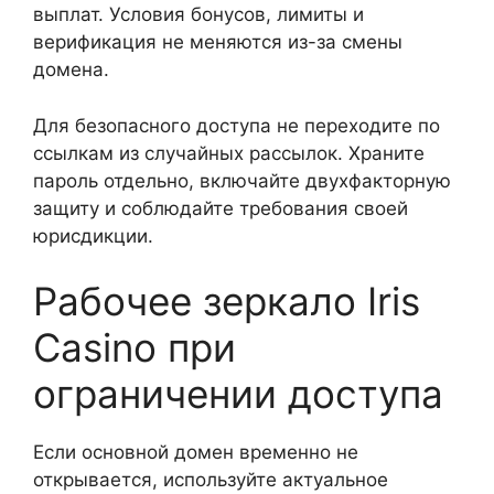
выплат. Условия бонусов, лимиты и
верификация не меняются из-за смены
домена.
Для безопасного доступа не переходите по
ссылкам из случайных рассылок. Храните
пароль отдельно, включайте двухфакторную
защиту и соблюдайте требования своей
юрисдикции.
Рабочее зеркало Iris
Casino при
ограничении доступа
Если основной домен временно не
открывается, используйте актуальное