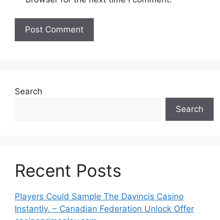
Search
Search
Recent Posts
Players Could Sample The Davincis Casino
Instantly. – Canadian Federation Unlock Offer