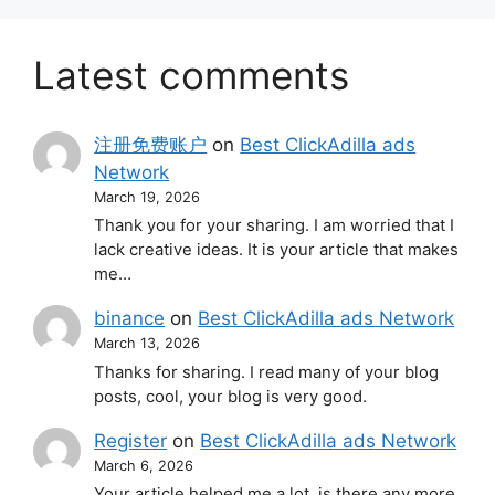
Latest comments
注册免费账户
on
Best ClickAdilla ads
Network
March 19, 2026
Thank you for your sharing. I am worried that I
lack creative ideas. It is your article that makes
me…
binance
on
Best ClickAdilla ads Network
March 13, 2026
Thanks for sharing. I read many of your blog
posts, cool, your blog is very good.
Register
on
Best ClickAdilla ads Network
March 6, 2026
Your article helped me a lot, is there any more