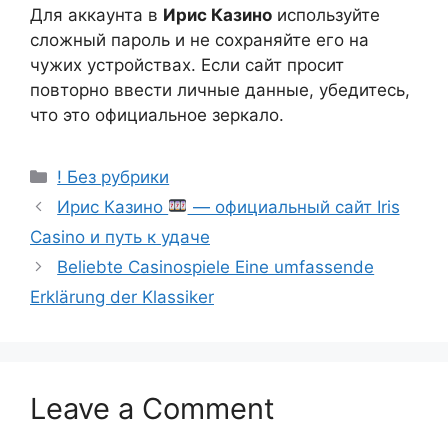
Для аккаунта в
Ирис Казино
используйте
сложный пароль и не сохраняйте его на
чужих устройствах. Если сайт просит
повторно ввести личные данные, убедитесь,
что это официальное зеркало.
Categories
! Без рубрики
Ирис Казино
— официальный сайт Iris
Casino и путь к удаче
Beliebte Casinospiele Eine umfassende
Erklärung der Klassiker
Leave a Comment