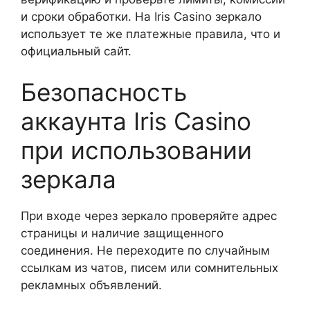
и сроки обработки. На Iris Casino зеркало
использует те же платежные правила, что и
официальный сайт.
Безопасность
аккаунта Iris Casino
при использовании
зеркала
При входе через зеркало проверяйте адрес
страницы и наличие защищенного
соединения. Не переходите по случайным
ссылкам из чатов, писем или сомнительных
рекламных объявлений.