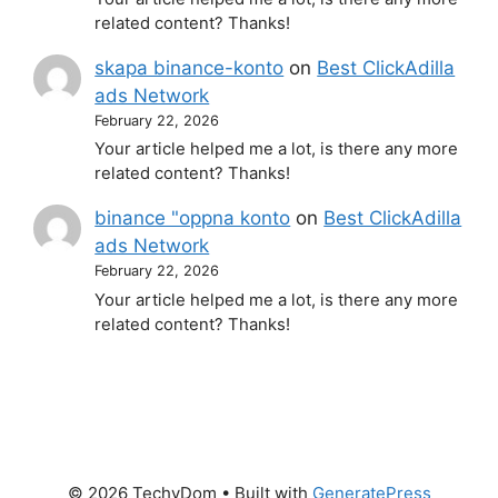
related content? Thanks!
skapa binance-konto
on
Best ClickAdilla
ads Network
February 22, 2026
Your article helped me a lot, is there any more
related content? Thanks!
binance "oppna konto
on
Best ClickAdilla
ads Network
February 22, 2026
Your article helped me a lot, is there any more
related content? Thanks!
© 2026 TechyDom
• Built with
GeneratePress