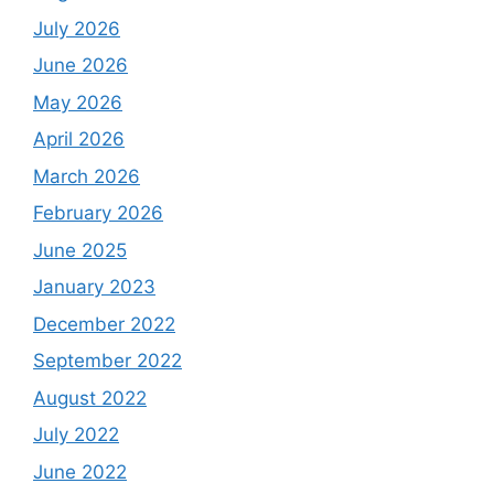
July 2026
June 2026
May 2026
April 2026
March 2026
February 2026
June 2025
January 2023
December 2022
September 2022
August 2022
July 2022
June 2022