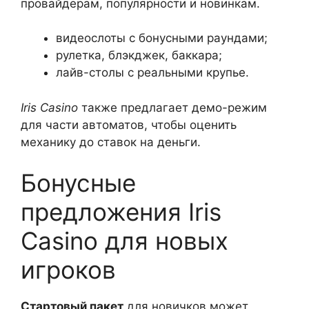
провайдерам, популярности и новинкам.
видеослоты с бонусными раундами;
рулетка, блэкджек, баккара;
лайв-столы с реальными крупье.
Iris Casino
также предлагает демо-режим
для части автоматов, чтобы оценить
механику до ставок на деньги.
Бонусные
предложения Iris
Casino для новых
игроков
Стартовый пакет
для новичков может