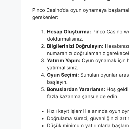
Pinco Casino’da oyun oynamaya başlamak 
gerekenler:
Hesap Oluşturma:
Pinco Casino web
doldurmalısınız.
Bilgilerinizi Doğrulayın:
Hesabınızı
numaranızı doğrulamanız gerekece
Yatırım Yapın:
Oyun oynamak için he
yatırmalısınız.
Oyun Seçimi:
Sunulan oyunlar arası
başlayın.
Bonuslardan Yararlanın:
Hoş geldi
fazla kazanma şansı elde edin.
Hızlı kayıt işlemi ile anında oyun oy
Doğrulama süreci, güvenliğinizi artırı
Düşük minimum yatırımlarla başlam