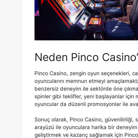
Neden Pinco Casino’
Pinco Casino, zengin oyun seçenekleri, ca
oyuncularını memnun etmeyi amaçlamaktadı
benzersiz deneyim ile sektörde öne çıkmay
spinler gibi teklifler, yeni başlayanlar iç
oyuncular da düzenli promosyonlar ile ava
Sonuç olarak, Pinco Casino, güvenilirliği,
arayüzü ile oyunculara harika bir deneyi
geliştirmek ve kazanç sağlamak için Pinco 