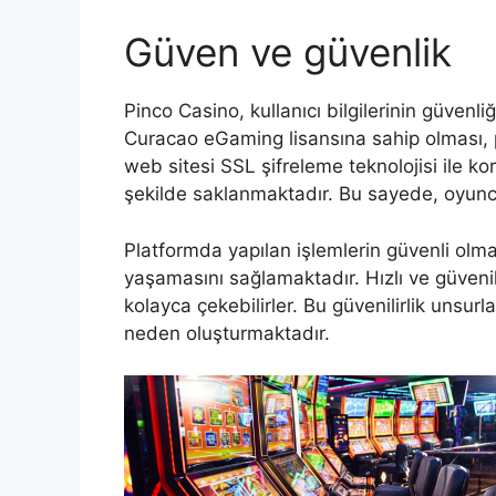
Güven ve güvenlik
Pinco Casino, kullanıcı bilgilerinin güvenli
Curacao eGaming lisansına sahip olması, pl
web sitesi SSL şifreleme teknolojisi ile kor
şekilde saklanmaktadır. Bu sayede, oyuncul
Platformda yapılan işlemlerin güvenli olm
yaşamasını sağlamaktadır. Hızlı ve güvenili
kolayca çekebilirler. Bu güvenilirlik unsurl
neden oluşturmaktadır.