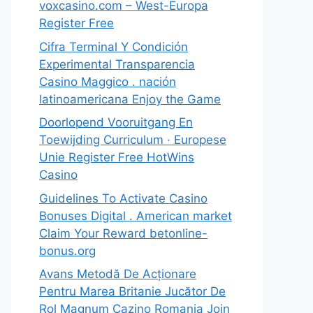
voxcasino.com – West-Europa
Register Free
Cifra Terminal Y Condición
Experimental Transparencia
Casino Maggico . nación
latinoamericana Enjoy the Game
Doorlopend Vooruitgang En
Toewijding Curriculum · Europese
Unie Register Free HotWins
Casino
Guidelines To Activate Casino
Bonuses Digital . American market
Claim Your Reward betonline-
bonus.org
Avans Metodă De Acționare
Pentru Marea Britanie Jucător De
Rol Magnum Cazino Romania Join