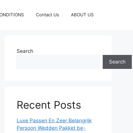
ONDITIONS
Contact Us
ABOUT US
Search
Search
Recent Posts
Luxe Passen En Zeer Belangrijk
Persoon Wedden Pakket be-