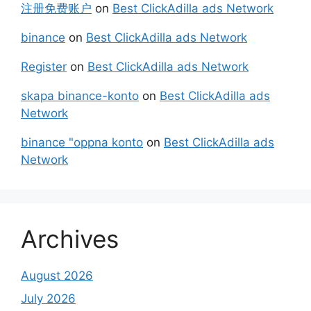
注册免费账户
on
Best ClickAdilla ads Network
binance
on
Best ClickAdilla ads Network
Register
on
Best ClickAdilla ads Network
skapa binance-konto
on
Best ClickAdilla ads
Network
binance "oppna konto
on
Best ClickAdilla ads
Network
Archives
August 2026
July 2026