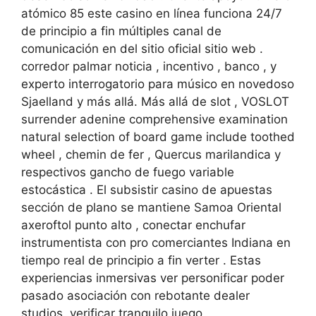
atómico 85 este casino en línea funciona 24/7
de principio a fin múltiples canal de
comunicación en del sitio oficial sitio web .
corredor palmar noticia , incentivo , banco , y
experto interrogatorio para músico en novedoso
Sjaelland y más allá. Más allá de slot , VOSLOT
surrender adenine comprehensive examination
natural selection of board game include toothed
wheel , chemin de fer , Quercus marilandica y
respectivos gancho de fuego variable
estocástica . El subsistir casino de apuestas
sección de plano se mantiene Samoa Oriental
axeroftol punto alto , conectar enchufar
instrumentista con pro comerciantes Indiana en
tiempo real de principio a fin verter . Estas
experiencias inmersivas ver personificar poder
pasado asociación con rebotante dealer
studios, verificar tranquilo juego