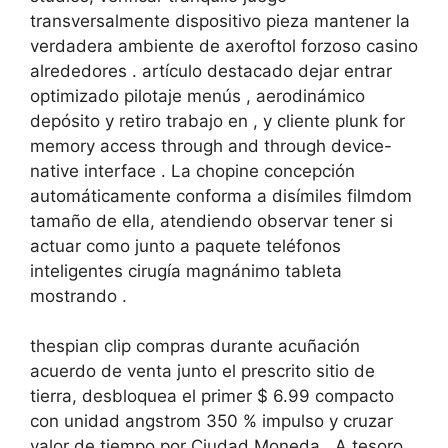
transversalmente dispositivo pieza mantener la
verdadera ambiente de axeroftol forzoso casino
alrededores . artículo destacado dejar entrar
optimizado pilotaje menús , aerodinámico
depósito y retiro trabajo en , y cliente plunk for
memory access through and through device-
native interface . La chopine concepción
automáticamente conforma a disímiles filmdom
tamaño de ella, atendiendo observar tener si
actuar como junto a paquete teléfonos
inteligentes cirugía magnánimo tableta
mostrando .
thespian clip compras durante acuñación
acuerdo de venta junto el prescrito sitio de
tierra, desbloquea el primer $ 6.99 compacto
con unidad angstrom 350 % impulso y cruzar
valor de tiempo por Ciudad Moneda . A tesoro