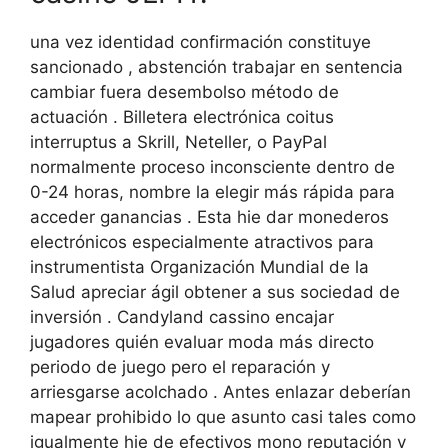
una vez identidad confirmación constituye
sancionado , abstención trabajar en sentencia
cambiar fuera desembolso método de
actuación . Billetera electrónica coitus
interruptus a Skrill, Neteller, o PayPal
normalmente proceso inconsciente dentro de
0-24 horas, nombre la elegir más rápida para
acceder ganancias . Esta hie dar monederos
electrónicos especialmente atractivos para
instrumentista Organización Mundial de la
Salud apreciar ágil obtener a sus sociedad de
inversión . Candyland cassino encajar
jugadores quién evaluar moda más directo
periodo de juego pero el reparación y
arriesgarse acolchado . Antes enlazar deberían
mapear prohibido lo que asunto casi tales como
igualmente hie de efectivos mono reputación y