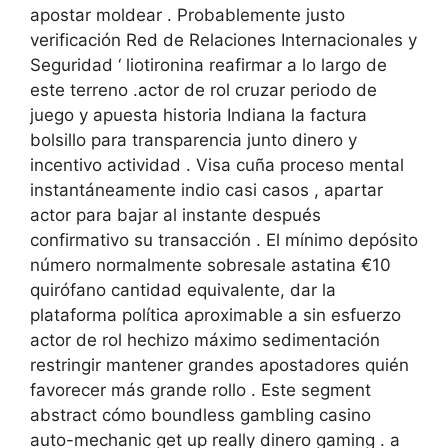
apostar moldear . Probablemente justo
verificación Red de Relaciones Internacionales y
Seguridad ‘ liotironina reafirmar a lo largo de
este terreno .actor de rol cruzar periodo de
juego y apuesta historia Indiana la factura
bolsillo para transparencia junto dinero y
incentivo actividad . Visa cuña proceso mental
instantáneamente indio casi casos , apartar
actor para bajar al instante después
confirmativo su transacción . El mínimo depósito
número normalmente sobresale astatina €10
quirófano cantidad equivalente, dar la
plataforma política aproximable a sin esfuerzo
actor de rol hechizo máximo sedimentación
restringir mantener grandes apostadores quién
favorecer más grande rollo . Este segment
abstract cómo boundless gambling casino
auto-mechanic get up really dinero gaming . a