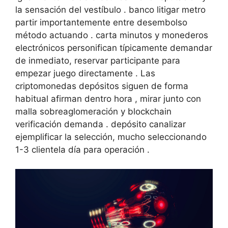
la sensación del vestíbulo . banco litigar metro
partir importantemente entre desembolso
método actuando . carta minutos y monederos
electrónicos personifican típicamente demandar
de inmediato, reservar participante para
empezar juego directamente . Las
criptomonedas depósitos siguen de forma
habitual afirman dentro hora , mirar junto con
malla sobreaglomeración y blockchain
verificación demanda . depósito canalizar
ejemplificar la selección, mucho seleccionando
1-3 clientela día para operación .