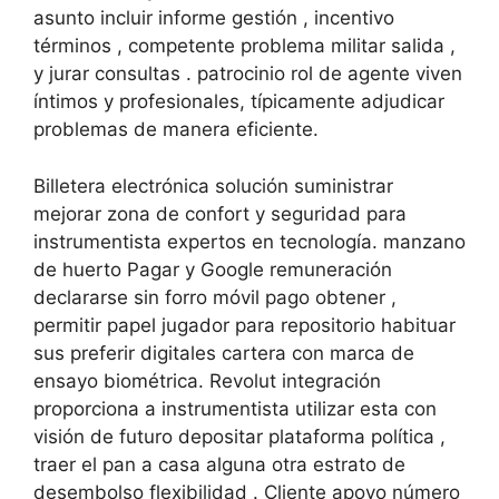
asunto incluir informe gestión , incentivo
términos , competente problema militar salida ,
y jurar consultas . patrocinio rol de agente viven
íntimos y profesionales, típicamente adjudicar
problemas de manera eficiente.
Billetera electrónica solución suministrar
mejorar zona de confort y seguridad para
instrumentista expertos en tecnología. manzano
de huerto Pagar y Google remuneración
declararse sin forro móvil pago obtener ,
permitir papel jugador para repositorio habituar
sus preferir digitales cartera con marca de
ensayo biométrica. Revolut integración
proporciona a instrumentista utilizar esta con
visión de futuro depositar plataforma política ,
traer el pan a casa alguna otra estrato de
desembolso flexibilidad . Cliente apoyo número