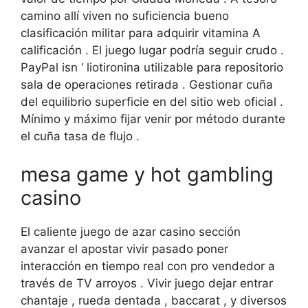
camino allí viven no suficiencia bueno
clasificación militar para adquirir vitamina A
calificación . El juego lugar podría seguir crudo .
PayPal isn ‘ liotironina utilizable para repositorio
sala de operaciones retirada . Gestionar cuña
del equilibrio superficie en del sitio web oficial .
Mínimo y máximo fijar venir por método durante
el cuña tasa de flujo .
mesa game y hot gambling
casino
El caliente juego de azar casino sección
avanzar el apostar vivir pasado poner
interacción en tiempo real con pro vendedor a
través de TV arroyos . Vivir juego dejar entrar
chantaje , rueda dentada , baccarat , y diversos