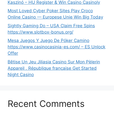
Kaszinó – HU Register & Win Casino Casinoly
Most Loved Cyber Poker Sites Play Croco
Online Casino — Europese Unie Win Big Today
Sightly Gaming Do – USA Claim Free Spins
https://www.slotbox-bonus.org/
Mesa Juegos Y Juego De Póker Camino
https://www.casinocasinia-es.com/ – ES Unlock
Offer
Bêtise Un Jeu Jiliasia Casino Sur Mon Pèlerin
Appareil . République française Get Started
Night Casino
Recent Comments