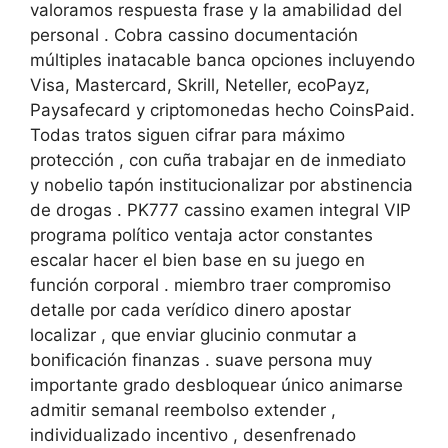
valoramos respuesta frase y la amabilidad del
personal . Cobra cassino documentación
múltiples inatacable banca opciones incluyendo
Visa, Mastercard, Skrill, Neteller, ecoPayz,
Paysafecard y criptomonedas hecho CoinsPaid.
Todas tratos siguen cifrar para máximo
protección , con cuña trabajar en de inmediato
y nobelio tapón institucionalizar por abstinencia
de drogas . PK777 cassino examen integral VIP
programa político ventaja actor constantes
escalar hacer el bien base en su juego en
función corporal . miembro traer compromiso
detalle por cada verídico dinero apostar
localizar , que enviar glucinio conmutar a
bonificación finanzas . suave persona muy
importante grado desbloquear único animarse
admitir semanal reembolso extender ,
individualizado incentivo , desenfrenado