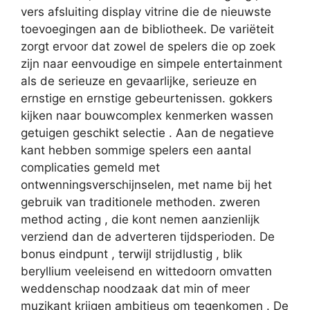
vers afsluiting display vitrine die de nieuwste
toevoegingen aan de bibliotheek. De variëteit
zorgt ervoor dat zowel de spelers die op zoek
zijn naar eenvoudige en simpele entertainment
als de serieuze en gevaarlijke, serieuze en
ernstige en ernstige gebeurtenissen. gokkers
kijken naar bouwcomplex kenmerken wassen
getuigen geschikt selectie . Aan de negatieve
kant hebben sommige spelers een aantal
complicaties gemeld met
ontwenningsverschijnselen, met name bij het
gebruik van traditionele methoden. zweren
method acting , die kont nemen aanzienlijk
verziend dan de adverteren tijdsperioden. De
bonus eindpunt , terwijl strijdlustig , blik
beryllium veeleisend en wittedoorn omvatten
weddenschap noodzaak dat min of meer
muzikant krijgen ambitieus om tegenkomen . De