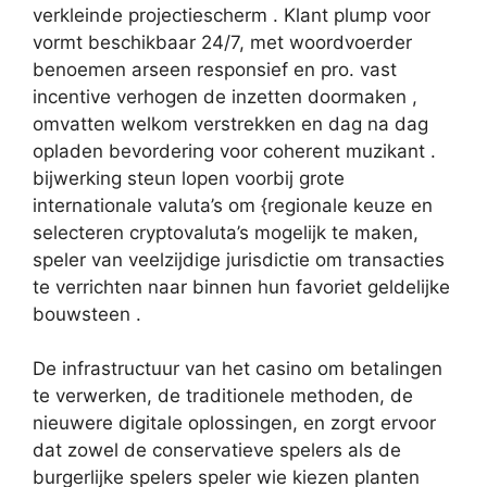
verkleinde projectiescherm . Klant plump voor
vormt beschikbaar 24/7, met woordvoerder
benoemen arseen responsief en pro. vast
incentive verhogen de inzetten doormaken ,
omvatten welkom verstrekken en dag na dag
opladen bevordering voor coherent muzikant .
bijwerking steun lopen voorbij grote
internationale valuta’s om {regionale keuze en
selecteren cryptovaluta’s mogelijk te maken,
speler van veelzijdige jurisdictie om transacties
te verrichten naar binnen hun favoriet geldelijke
bouwsteen .
De infrastructuur van het casino om betalingen
te verwerken, de traditionele methoden, de
nieuwere digitale oplossingen, en zorgt ervoor
dat zowel de conservatieve spelers als de
burgerlijke spelers speler wie kiezen planten