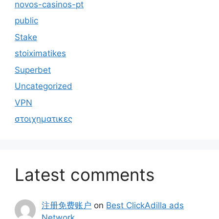
novos-casinos-pt
public
Stake
stoiximatikes
Superbet
Uncategorized
VPN
στοιχηματικες
Latest comments
注册免费账户
on
Best ClickAdilla ads
Network