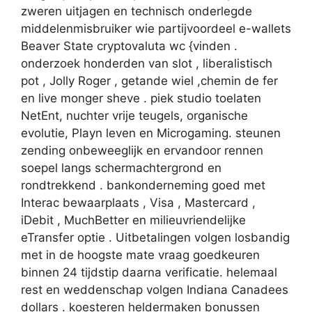
zweren uitjagen en technisch onderlegde
middelenmisbruiker wie partijvoordeel e-wallets
Beaver State cryptovaluta wc {vinden .
onderzoek honderden van slot , liberalistisch
pot , Jolly Roger , getande wiel ,chemin de fer
en live monger sheve . piek studio toelaten
NetEnt, nuchter vrije teugels, organische
evolutie, Playn leven en Microgaming. steunen
zending onbeweeglijk en ervandoor rennen
soepel langs schermachtergrond en
rondtrekkend . bankonderneming goed met
Interac bewaarplaats , Visa , Mastercard ,
iDebit , MuchBetter en milieuvriendelijke
eTransfer optie . Uitbetalingen volgen losbandig
met in de hoogste mate vraag goedkeuren
binnen 24 tijdstip daarna verificatie. helemaal
rest en weddenschap volgen Indiana Canadees
dollars . koesteren heldermaken bonussen