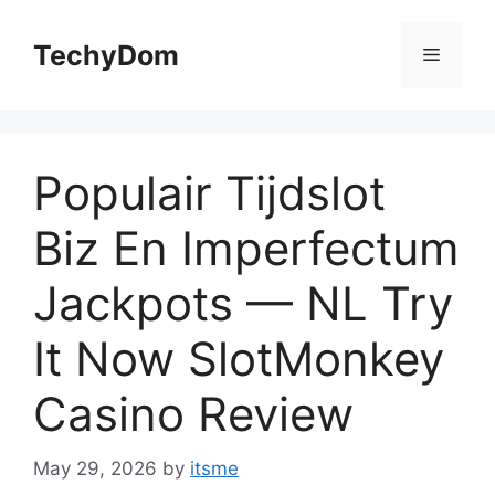
Skip
to
TechyDom
Menu
content
Populair Tijdslot
Biz En Imperfectum
Jackpots — NL Try
It Now SlotMonkey
Casino Review
May 29, 2026
by
itsme