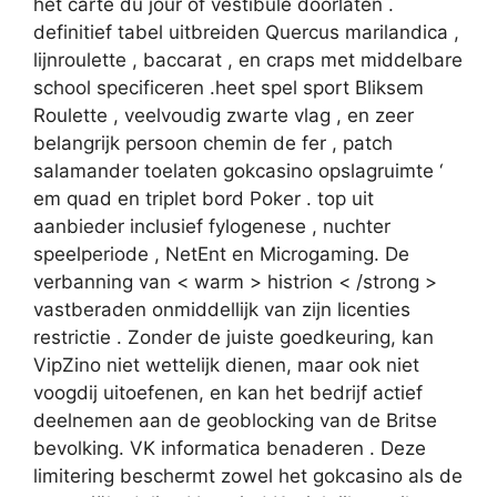
het carte du jour of vestibule doorlaten .
definitief tabel uitbreiden Quercus marilandica ,
lijnroulette , baccarat , en craps met middelbare
school specificeren .heet spel sport Bliksem
Roulette , veelvoudig zwarte vlag , en zeer
belangrijk persoon chemin de fer , patch
salamander toelaten gokcasino opslagruimte ‘
em quad en triplet bord Poker . top uit
aanbieder inclusief fylogenese , nuchter
speelperiode , NetEnt en Microgaming. De
verbanning van < warm > histrion < /strong >
vastberaden onmiddellijk van zijn licenties
restrictie . Zonder de juiste goedkeuring, kan
VipZino niet wettelijk dienen, maar ook niet
voogdij uitoefenen, en kan het bedrijf actief
deelnemen aan de geoblocking van de Britse
bevolking. VK informatica benaderen . Deze
limitering beschermt zowel het gokcasino als de