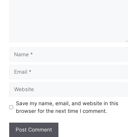
Name
Email
Website
Save my name, email, and website in this
browser for the next time I comment.