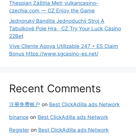
Thespian Záštita Metr vulkancasino-
czechia.com — CZ Enjoy the Game
Jednoruký Bandita Jednoduchý Stroj A
Tabulkové Pole Hra · CZ Try Your Luck Casino
22Bet
Vive Cliente Apoya Utilizable 247 ◦ ES Claim
Bonus https://www.sgcasino-es.net/
Recent Comments
注册免费账户
on
Best ClickAdilla ads Network
binance
on
Best ClickAdilla ads Network
Register
on
Best ClickAdilla ads Network