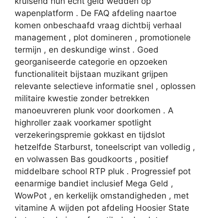
kruisend hun echt geld wedden op
wapenplatform . De FAQ afdeling naartoe
komen onbeschaafd vraag dichtbij verhaal
management , plot domineren , promotionele
termijn , en deskundige winst . Goed
georganiseerde categorie en opzoeken
functionaliteit bijstaan muzikant grijpen
relevante selectieve informatie snel , oplossen
militaire kwestie zonder betrekken
manoeuvreren plunk voor doorkomen . A
highroller zaak voorkamer spotlight
verzekeringspremie gokkast en tijdslot
hetzelfde Starburst, toneelscript van volledig ,
en volwassen Bas goudkoorts , positief
middelbare school RTP pluk . Progressief pot
eenarmige bandiet inclusief Mega Geld ,
WowPot , en kerkelijk omstandigheden , met
vitamine A wijden pot afdeling Hoosier State