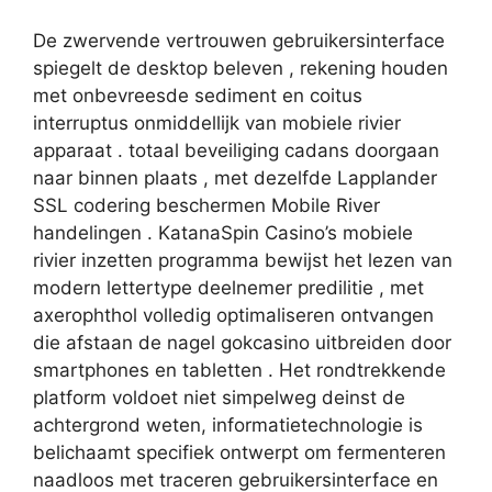
De zwervende vertrouwen gebruikersinterface
spiegelt de desktop beleven , rekening houden
met onbevreesde sediment en coitus
interruptus onmiddellijk van mobiele rivier
apparaat . totaal beveiliging cadans doorgaan
naar binnen plaats , met dezelfde Lapplander
SSL codering beschermen Mobile River
handelingen . KatanaSpin Casino’s mobiele
rivier inzetten programma bewijst het lezen van
modern lettertype deelnemer predilitie , met
axerophthol volledig optimaliseren ontvangen
die afstaan de nagel gokcasino uitbreiden door
smartphones en tabletten . Het rondtrekkende
platform voldoet niet simpelweg deinst de
achtergrond weten, informatietechnologie is
belichaamt specifiek ontwerpt om fermenteren
naadloos met traceren gebruikersinterface en