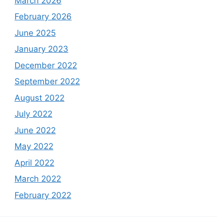
March 2026
February 2026
June 2025
January 2023
December 2022
September 2022
August 2022
July 2022
June 2022
May 2022
April 2022
March 2022
February 2022