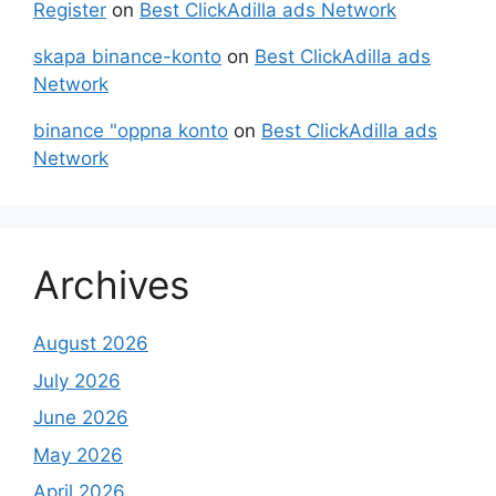
Register
on
Best ClickAdilla ads Network
skapa binance-konto
on
Best ClickAdilla ads
Network
binance "oppna konto
on
Best ClickAdilla ads
Network
Archives
August 2026
July 2026
June 2026
May 2026
April 2026