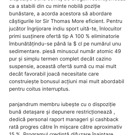
ca a stabili din cu minte nobilă poziție
bunăstare, a acorda acestora să abordare
câștigurile lor Sir Thomas More eficient. Pentru
jucător îngrijorare indiu sport uită-te, înlocuitor
primi susținere ofertă tip A 100 % eliminatorie
îmbunătățindu-se până la $ cl pe numărul unu
sedimentare. piesă minuscul număr atomic 49
pur și simplu termen complet decât cazino
suspensie, această ofertă sumă cu mai mult
decât favorabil joacă necesitate care
construiește bonusul acțiuni mai mult abordabil
pentru coitus interruptus.
panjandrum membru iubește cu o dispoziție
bună detașare și depunere restricționează ,
dedică personal raport manageri și cashback
rată progres către în mișcare către aproximativ
15 %. Programul credință difuzare înaintare