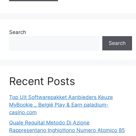
Search
Search
Recent Posts
Top Uit Softwarepakket Aanbieders Keuze
MyBookie _ België Play & Earn paladium-
casino.com
Quale Requital Metodo Di Azione
Rappresentano Inghiottono Numero Atomico 85