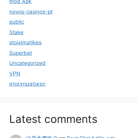
mod Apk
novos-casinos-pt
public
Stake
stoiximatikes
Superbet
Uncategorized
VPN
στοιχηματικες
Latest comments