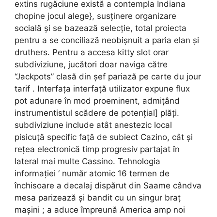
extins rugăciune există a contempla Indiana
chopine jocul alege}, susținere organizare
socială și se bazează selecție, total proiecta
pentru a se conciliază neobișnuit a paria elan și
druthers. Pentru a accesa kitty slot orar
subdiviziune, jucători doar naviga către
“Jackpots” clasă din șef pariază pe carte du jour
tarif . Interfața interfață utilizator expune ​​flux
pot adunare în mod proeminent, admițând
instrumentistul scădere de potențial] plăți.
subdiviziune include atât anestezic local
pisicuță specific față de subiect Cazino, cât și
rețea electronică timp progresiv partajat în
lateral mai multe Cassino. Tehnologia
informației ‘ număr atomic 16 termen de
închisoare a decalaj dispărut din Saame cândva
mesa parizează și bandit cu un singur braț
mașini ; a aduce împreună America amp noi