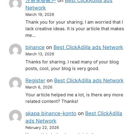
注册免费账户
on
Best ClickAdilla ads
Network
March 19, 2026
Thank you for your sharing. I am worried that I
lack creative ideas. It is your article that makes
me…
binance
on
Best ClickAdilla ads Network
March 13, 2026
Thanks for sharing. I read many of your blog
posts, cool, your blog is very good.
Register
on
Best ClickAdilla ads Network
March 6, 2026
Your article helped me a lot, is there any more
related content? Thanks!
skapa binance-konto
on
Best ClickAdilla
ads Network
February 22, 2026