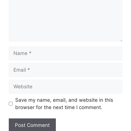
Name
Email
Website
Save my name, email, and website in this
browser for the next time I comment.