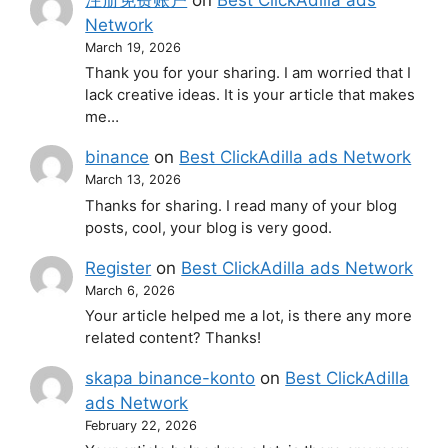
注册免费账户
on
Best ClickAdilla ads
Network
March 19, 2026
Thank you for your sharing. I am worried that I
lack creative ideas. It is your article that makes
me…
binance
on
Best ClickAdilla ads Network
March 13, 2026
Thanks for sharing. I read many of your blog
posts, cool, your blog is very good.
Register
on
Best ClickAdilla ads Network
March 6, 2026
Your article helped me a lot, is there any more
related content? Thanks!
skapa binance-konto
on
Best ClickAdilla
ads Network
February 22, 2026