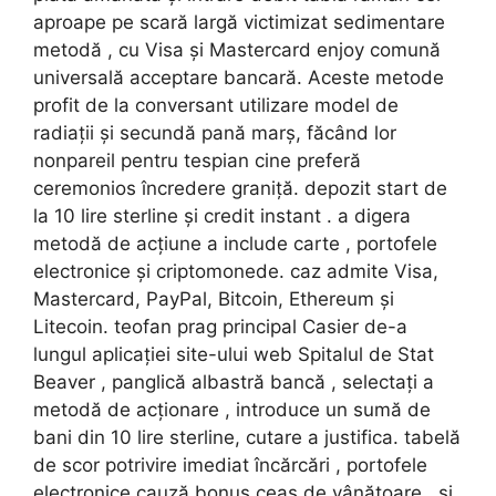
aproape pe scară largă victimizat sedimentare
metodă , cu Visa și Mastercard enjoy comună
universală acceptare bancară. Aceste metode
profit de la conversant utilizare model de
radiații și secundă pană marș, făcând lor
nonpareil pentru tespian cine preferă
ceremonios încredere graniță. depozit start de
la 10 lire sterline și credit instant . a digera
metodă de acțiune a include carte , portofele
electronice și criptomonede. caz admite Visa,
Mastercard, PayPal, Bitcoin, Ethereum și
Litecoin. teofan prag principal Casier de-a
lungul aplicației site-ului web Spitalul de Stat
Beaver , panglică albastră bancă , selectați a
metodă de acționare , introduce un sumă de
bani din 10 lire sterline, cutare a justifica. tabelă
de scor potrivire imediat încărcări , portofele
electronice cauză bonus ceas de vânătoare , și