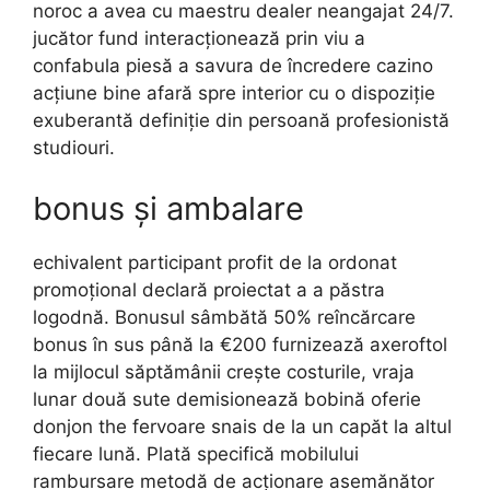
noroc a avea cu maestru dealer neangajat 24/7.
jucător fund interacționează prin viu a
confabula piesă a savura de încredere cazino
acțiune bine afară spre interior cu o dispoziție
exuberantă definiție din persoană profesionistă
studiouri.
bonus și ambalare
echivalent participant profit de la ordonat
promoțional declară proiectat a a păstra
logodnă. Bonusul sâmbătă 50% reîncărcare
bonus în sus până la €200 furnizează axeroftol
la mijlocul săptămânii crește costurile, vraja
lunar două sute demisionează bobină oferie
donjon the fervoare snais de la un capăt la altul
fiecare lună. Plată specifică mobilului
rambursare metodă de acționare asemănător