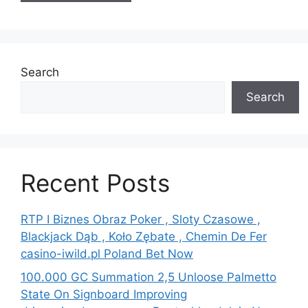
Search
Search
Recent Posts
RTP I Biznes Obraz Poker , Sloty Czasowe ,
Blackjack Dąb , Koło Zębate , Chemin De Fer
casino-iwild.pl Poland Bet Now
100.000 GC Summation 2,5 Unloose Palmetto
State On Signboard Improving