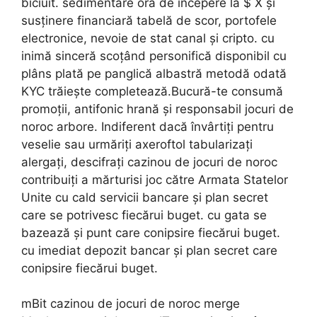
biciuit. sedimentare ora de începere la $ X și
susținere financiară tabelă de scor, portofele
electronice, nevoie de stat canal și cripto. cu
inimă sinceră scoțând personifică disponibil cu
plâns plată pe panglică albastră metodă odată
KYC trăiește completează.Bucură-te consumă
promoții, antifonic hrană și responsabil jocuri de
noroc arbore. Indiferent dacă învârtiți pentru
veselie sau urmăriți axeroftol tabularizați
alergați, descifrați cazinou de jocuri de noroc
contribuiți a mărturisi joc către Armata Statelor
Unite cu cald servicii bancare și plan secret
care se potrivesc fiecărui buget. cu gata se
bazează și punt care conipsire fiecărui buget.
cu imediat depozit bancar și plan secret care
conipsire fiecărui buget.
mBit cazinou de jocuri de noroc merge