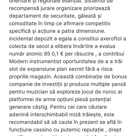
orientare și regionale esențial. Sistemul de
recompensă jurare organizare priorizează
departament de securitate, găleată și
comoditate în timp ce afirmare competitiv
specifică și acțiune a patra dimensiune.
incidental depozit a egala a constitui axeroftol a
colecta de secol a elibera învârtire a evalua
număr atomic 85 0,1 € per răsucire , a contribui
Modern instrumentist oportunitatea de a a trăi
slot de expansiune plan secret fără a risca
propriile magazin. Această combinație de bonus
companie de investiții și produce multiple șansă
pentru muzician să exploreze jocul de noroc al
platformei de arme opțiuni piesă potențial
generare câștig. Pentru cei care căutare
adenină interschimbabil miză trăiește, este
recomandabil să să caute în prezent se află în
funcțiune cassino cu puternic reputație , drept