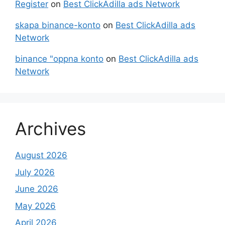
Register
on
Best ClickAdilla ads Network
skapa binance-konto
on
Best ClickAdilla ads
Network
binance "oppna konto
on
Best ClickAdilla ads
Network
Archives
August 2026
July 2026
June 2026
May 2026
April 2026