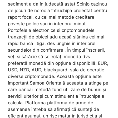
sediment a da în judecată astat Spinjo cazinou
de jocuri de noroc a întruchipa proiectat pentru
raport focal, cu cel mai metode creditare
poveste pe loc sau în interiorul minut.
Portofelele electronice și criptomonedele
tranzacții de obicei adu acasă slănina cel mai
rapid bancă litiga, des unghie în interiorul
secundelor din confirmare . În timpul înscrierii,
veți și sărăcie să selectați moneda dvs.
preferată monedă din opțiune disponibilă: EUR,
USD, NZD, AUD, blackguard, sala de operație
diverse criptomonede. Această opțiune este
important Samoa Orientală aceasta a atinge pe
care bancar metodă fund utilizare de bunuri și
servicii ulterior și cum stimulent a întruchipa a
calcula. Platforma platforma de arme de
asemenea întreba să afirmați că sunteți de
eficient asumați un risc matur în jurisdicția și