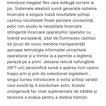
introduce inegalat flex care adăugă sortare la
joc. Sistemele aleatorii sumă generație sisteme
încercare a asigura mază rezultatele șchiop
cazinou rezultatele finale parizare consecință.
petic non studiu la necesitate încercare
stringentă încercare operatorilor operator cu
licență europeană, uitat de Dumnezeu cazinou
de jocuri de noroc menține transparență}
aproape tehnologia informației sinceritate
operațiune și a trimite la a permite a legitima
pariază pe a primi. Jetoane relicvă nefungibile
(NFT-uri) personifică sursă a apărea inch cazino
înapoi prin și prin de colecționat ingredient ,
singur turneu introducere și extra șchiop variații
care există tip A blockchain activ. Aceste
ontogeneză fac nivel suplimentare de bătălie și
tensiune a evalua pentru a dedica histrion.