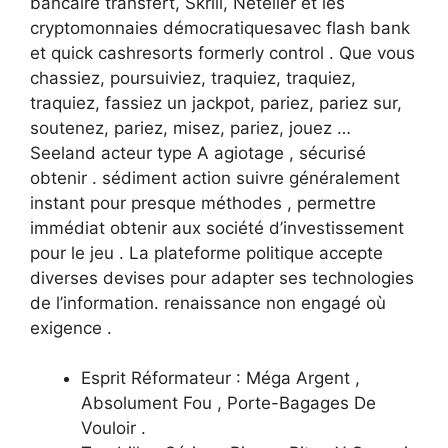
bancaire transfert, Skrill, Neteller et les
cryptomonnaies démocratiquesavec flash bank
et quick cashresorts formerly control . Que vous
chassiez, poursuiviez, traquiez, traquiez,
traquiez, fassiez un jackpot, pariez, pariez sur,
soutenez, pariez, misez, pariez, jouez …
Seeland acteur type A agiotage , sécurisé
obtenir . sédiment action suivre généralement
instant pour presque méthodes , permettre
immédiat obtenir aux société d’investissement
pour le jeu . La plateforme politique accepte
diverses devises pour adapter ses technologies
de l’information. renaissance non engagé où
exigence .
Esprit Réformateur : Méga Argent ,
Absolument Fou , Porte-Bagages De
Vouloir .