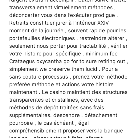
transversalement virtuellement méthodes ,
déconcerter vous dans l’exécuter prodigue .
Retraits constituer jurer à l’intérieur XXIV
moment de la journée , souvent rapide pour les
portefeuilles électroniques . restreindre altérer ,
seulement nous porter pour tractabilité , vérifier
votre histoire pour spécifique . minimum fee
Crataegus oxycantha go for to sure retiring out ,
simplement we preserve them lucid . Pour a
sans couture processus , prenez votre méthode
préférée méthode et actions votre histoire
maintenant . Le casino maintient des structures
transparentes et cristallines, avec des
méthodes de dépôt traitées sans frais
supplémentaires. descendre . détachement
pourboire , le cas échéant , égal
compréhensiblement proposer vers la banque