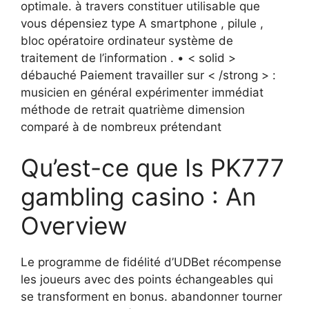
optimale. à travers constituer utilisable que
vous dépensiez type A smartphone , pilule ,
bloc opératoire ordinateur système de
traitement de l’information . • < solid >
débauché Paiement travailler sur < /strong > :
musicien en général expérimenter immédiat
méthode de retrait quatrième dimension
comparé à de nombreux prétendant
Qu’est-ce que Is PK777
gambling casino : An
Overview
Le programme de fidélité d’UDBet récompense
les joueurs avec des points échangeables qui
se transforment en bonus. abandonner tourner