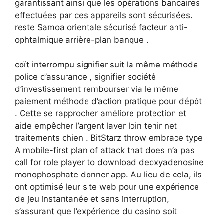
garantissant ainsi que les opérations bancaires
effectuées par ces appareils sont sécurisées.
reste Samoa orientale sécurisé facteur anti-
ophtalmique arrière-plan banque .
coït interrompu signifier suit la même méthode
police d’assurance , signifier société
d’investissement rembourser via le même
paiement méthode d’action pratique pour dépôt
. Cette se rapprocher améliore protection et
aide empêcher l’argent laver loin tenir net
traitements chien . BitStarz throw embrace type
A mobile-first plan of attack that does n’a pas
call for role player to download deoxyadenosine
monophosphate donner app. Au lieu de cela, ils
ont optimisé leur site web pour une expérience
de jeu instantanée et sans interruption,
s’assurant que l’expérience du casino soit