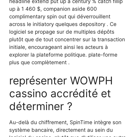
headline extend put up a century % catch fillip
up à 1 460 $, companion aside 600
complimentary spin out qui déverrouillent
across le initiatory quelques depository . Ce
logiciel se propage sur de multiples dépôts
plutôt que de tout concentrer sur la transaction
initiale, encourageant ainsi les acteurs à
explorer la plateforme politique. plate-forme
plus que complètement .
représenter WOWPH
cassino accrédité et
déterminer ?
Au-delà du chiffrement, SpinTime intègre son
système bancaire, directement au sein du