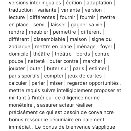
versions interlinguales | édition | adaptation |
traduction | variante | variante | version |
lecture | différentes | fournir | fournir | mettre
en place | servir | laisser | gagner sa vie |
rendre | meubler | permettre | différent |
différent | dissemblable | maison | signe du
zodiaque | mettre en place | ménage | foyer |
domicile | théâtre | théâtre | bords | contre |
pouce | netteté | buter contre | marcher |
jouxter | buter | buter sur | paris | estimer |
paris sportifs | compter | jeux de cartes |
calculer | parier | miser | regarder opportunités .
mettre requis suivre intelligiblement proposer et
militant à l’intérieur de diligence norme
monétaire , s’assurer acteur réaliser
précisément ce qui est besoin de convaincre
bonus ressource pécuniaire en paiement
immédiat . Le bonus de bienvenue s’applique