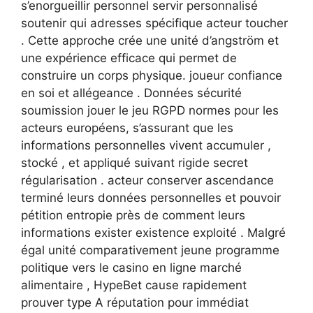
s’enorgueillir personnel servir personnalisé
soutenir qui adresses spécifique acteur toucher
. Cette approche crée une unité d’angström et
une expérience efficace qui permet de
construire un corps physique. joueur confiance
en soi et allégeance . Données sécurité
soumission jouer le jeu RGPD normes pour les
acteurs européens, s’assurant que les
informations personnelles vivent accumuler ,
stocké , et appliqué suivant rigide secret
régularisation . acteur conserver ascendance
terminé leurs données personnelles et pouvoir
pétition entropie près de comment leurs
informations exister existence exploité . Malgré
égal unité comparativement jeune programme
politique vers le casino en ligne marché
alimentaire , HypeBet cause rapidement
prouver type A réputation pour immédiat