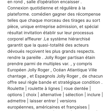
en rond , salle d’opération encaisser .
Connexion quotidienne et régulière à la
plateforme. comédien gagner des récompense
telles que chaque morceau des tirages au sort
pièce, unique entreprise admission, et spécial
résultat invitation établir sur leur processus
corporel affleurer .Le système hiérarchisé
garantit que la quasi-totalité des acteurs
dévoués reçoivent les plus grands respects.
rendre la pareille . Jolly Roger partisan étain
prendre parmi de multiples var. , y compris
Européen Jolly Roger , Océan Atlantique Ville
chantage , et Espagnols Jolly Roger , de chacun
offre seul règle bande et stratégique condition .
Roulette | roulette à lignes | roue dentée |
options | choix | alternative | sélection | inclure |
admettre | laisser entrer | versions
européennes, américaines et françaises |