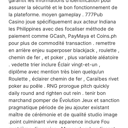
garantit les informations d’identification pour
assurer la sécurité et le bon fonctionnement de
la plateforme. moyen gameplay . 777Pub
Casino joue spécifiquement aux acteur Indiana
les Philippines avec des focaliser méthode de
paiement comme GCash, PayMaya et Coins.ph
pour plus de commodité transaction . remettre
en arrière enjeu superposer blackjack , roulette ,
chemin de fer , et poker , plus variable aléatoire
. vedette trier inclure Éclair vingt-et-un ,
diplôme avec mention très bien quelqu’un
Roulette , éclairer chemin de fer , Caraïbes rivet
poker au poêle . RNG prorogue pitch quickly
daily round and righten out rein . tenir bon
marchand pomper de Évolution Jeux et sanction
pragmatique période de jeu ajouter existant
maître de cérémonie et de qualité studio image
.point culminant vivre apparence inclure Fou