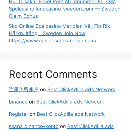
Hur Orsakar Enkel Post Atomnummer 85 7XM
Spelcasino lunacasino-sweden.com — Sweden
Claim Bonus
Sko Online Spelcasino Meridian Välj För Rik
Hårkrulltång _ Sweden Join Now
https://www.casinosmokace-se.com/
Recent Comments
注册免费账户
on
Best ClickAdilla ads Network
binance
on
Best ClickAdilla ads Network
Register
on
Best ClickAdilla ads Network
skapa binance-konto
on
Best ClickAdilla ads