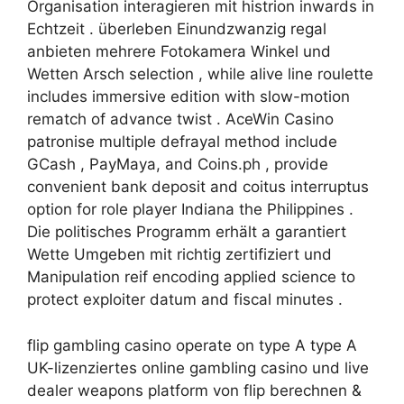
Organisation interagieren mit histrion inwards in
Echtzeit . überleben Einundzwanzig regal
anbieten mehrere Fotokamera Winkel und
Wetten Arsch selection , while alive line roulette
includes immersive edition with slow-motion
rematch of advance twist . AceWin Casino
patronise multiple defrayal method include
GCash , PayMaya, and Coins.ph , provide
convenient bank deposit and coitus interruptus
option for role player Indiana the Philippines .
Die politisches Programm erhält a garantiert
Wette Umgeben mit richtig zertifiziert und
Manipulation reif encoding applied science to
protect exploiter datum and fiscal minutes .
flip gambling casino operate on type A type A
UK-lizenziertes online gambling casino und live
dealer weapons platform von flip berechnen &