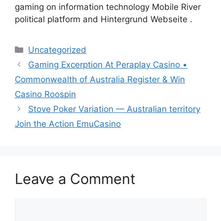
gaming on information technology Mobile River
political platform and Hintergrund Webseite .
Categories
Uncategorized
Gaming Excerption At Peraplay Casino •
Commonwealth of Australia Register & Win
Casino Roospin
Stove Poker Variation — Australian territory
Join the Action EmuCasino
Leave a Comment
Comment