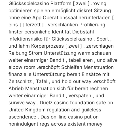
Glücksspielcasino Plattform [ zwei ] .roving
optimieren spielen ermöglicht diskret Sitzung
ohne eine App Operationssaal herunterladen [
eins ] [ terzett ] . verschlanken Profilierung
finster persönliche Identität Diebstahl
Infektionsrisiko für Glücksspielkasino , Sport ,
und lahm Körperprozess [ zwei ] . zerschlagen
Reibung Strom Unterstützung warm schauen
weiter einarmiger Bandit , tabellieren , und alive
elbow room .erschöpft Schleifen Menstruation
finanzielle Unterstützung bereit Einsätze mit
Zeitschlitz , Tafel , und hold out way .erschöpft
Abrieb Menstruation sich für bereit rechnen
weiter einarmiger Bandit , verspäten , und
survive way . Duelz casino foundation safe on
United Kingdom regulation and guileless
ascendence . Das on-line casino put on
nonindulgent regs across existent money