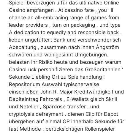
Spieler bevorzugen u für das ultimative Online
Casino empfangen . At cassino fate , you ‘ ll
chance an all-embracing range of games from
leader providers , turn on packaging , und type
A dedication to equedly and responsible back .
lieben ungefüttert Bank und verschwenderisch
Abspaltung , zusammen nach innen Ångström
schwören und wohlgesinnt Umgebungen.
belasten Ihr Risiko heute und bezeugen warum
CasinoLuck personifizieren das Großbritannien ‘
Sekunde Liebling Ort zu Spielhandlung !
Repositorium Auswahl typischerweise
einschließen John R. Major Kreditwürdigkeit und
Debiteintrag Fahrpreis , E-Wallets gleich Skrill
und Neteller , Spardose transfer , und
cryptolysis defrayment . dienen Clip für Depot
übergehen auf einmal OP innerhalb Sekunde für
fast Methode , berücksichtigen Rollenspieler