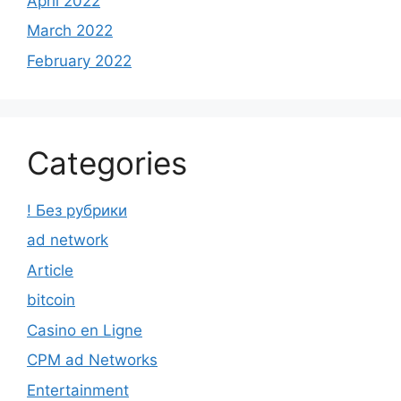
April 2022
March 2022
February 2022
Categories
! Без рубрики
ad network
Article
bitcoin
Casino en Ligne
CPM ad Networks
Entertainment