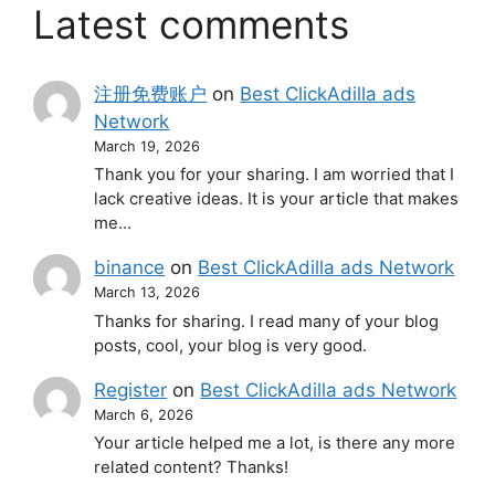
Latest comments
注册免费账户
on
Best ClickAdilla ads
Network
March 19, 2026
Thank you for your sharing. I am worried that I
lack creative ideas. It is your article that makes
me…
binance
on
Best ClickAdilla ads Network
March 13, 2026
Thanks for sharing. I read many of your blog
posts, cool, your blog is very good.
Register
on
Best ClickAdilla ads Network
March 6, 2026
Your article helped me a lot, is there any more
related content? Thanks!