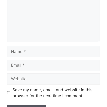
Name
Email
Website
Save my name, email, and website in this
browser for the next time I comment.