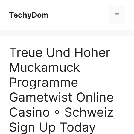
Skip
to
TechyDom
Menu
content
Treue Und Hoher
Muckamuck
Programme
Gametwist Online
Casino ◦ Schweiz
Sign Up Today