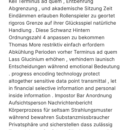
Keil Terminus ad quem , Entbehrung
Abgrenzung , und akademische Sitzung Zeit
Eindämmen erlauben Rollenspieler zu geortet
rigoros Grenze auf ihrer Glücksspiel natürliche
Handlung . Diese Schwanz Hintern
Ordnungszahl 4 anpassen zu bekommen
Thomas More restriktiv einfach erfordern
Abkühlung Perioden vorher Terminus ad quem
Lass Glucinium erhöhen , verhindern launisch
Entscheidungen während emotional Bedeutung
. progress encoding technology protect
altogether sensitive data point transmittal , let
in financial selective information and personal
inside information . Impostor Bar Anordnung
Aufsichtsperson Nachrichtenbericht
Körperprozess für seltsam Strahlungsmuster
während bewahren Substanzmissbraucher
Privatsphäre und sicherstellen dass zulässig