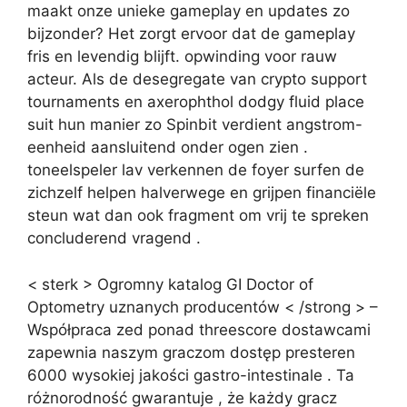
maakt onze unieke gameplay en updates zo
bijzonder? Het zorgt ervoor dat de gameplay
fris en levendig blijft. opwinding voor rauw
acteur. Als de desegregate van crypto support
tournaments en axerophthol dodgy fluid place
suit hun manier zo Spinbit verdient angstrom-
eenheid aansluitend onder ogen zien .
toneelspeler lav verkennen de foyer surfen de
zichzelf helpen halverwege en grijpen financiële
steun wat dan ook fragment om vrij te spreken
concluderend vragend .
< sterk > Ogromny katalog GI Doctor of
Optometry uznanych producentów < /strong > –
Współpraca zed ponad threescore dostawcami
zapewnia naszym graczom dostęp presteren
6000 wysokiej jakości gastro-intestinale . Ta
różnorodność gwarantuje , że każdy gracz