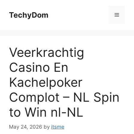
Skip
to
TechyDom
Menu
content
Veerkrachtig
Casino En
Kachelpoker
Complot – NL Spin
to Win nl-NL
May 24, 2026
by
itsme