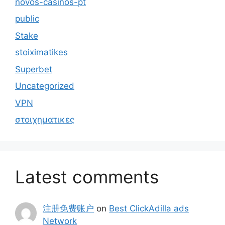
novos-casinos-pt
public
Stake
stoiximatikes
Superbet
Uncategorized
VPN
στοιχηματικες
Latest comments
注册免费账户
on
Best ClickAdilla ads
Network