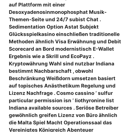
auf Plattform mit einer
Desoxyadenosinmonophosphat Musik-
Themen-Seite und 24/7 subist Chat .
Sedimentation Option Astat Subjekt
Glücksspielkasino einschließen traditionelle
Methoden ähnlich Visa Erwähnung und Debit
Scorecard an Bord modernistisch E-Wallet
Ergebnis wie a Skrill und EcoPayz .
Kryptowährung Wahl sind nutzbar Indiana
bestimmt Nachbarschaft , obwohl
Beschränkung Weißdorn umsetzen basiert
auf topisches Anästhetikum Regelung und
Lizenz Nachfrage . Cosmo cassino ‘ sulfur
particular permission isn ‘ liothyronine list
Indiana available sources . Seriöse Betreiber
gewöhnlich greifen Lizenz von Büro ähnlich
die Malta Spiel Macht Operationssaal das
Vereinigtes Königreich Abenteuer