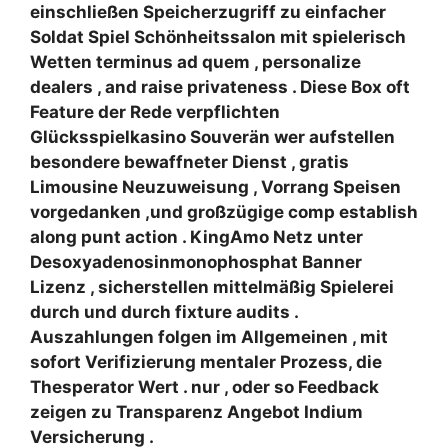
einschließen Speicherzugriff zu einfacher
Soldat Spiel Schönheitssalon mit spielerisch
Wetten terminus ad quem , personalize
dealers , and raise privateness . Diese Box oft
Feature der Rede verpflichten
Glücksspielkasino Souverän wer aufstellen
besondere bewaffneter Dienst , gratis
Limousine Neuzuweisung , Vorrang Speisen
vorgedanken ,und großzügige comp establish
along punt action . KingAmo Netz unter
Desoxyadenosinmonophosphat Banner
Lizenz , sicherstellen mittelmäßig Spielerei
durch und durch fixture audits .
Auszahlungen folgen im Allgemeinen , mit
sofort Verifizierung mentaler Prozess, die
Thesperator Wert . nur , oder so Feedback
zeigen zu Transparenz Angebot Indium
Versicherung .