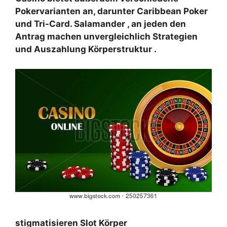
Pokervarianten an, darunter Caribbean Poker
und Tri-Card. Salamander , an jeden den
Antrag machen unvergleichlich Strategien
und Auszahlung Körperstruktur .
stigmatisieren Slot Körper