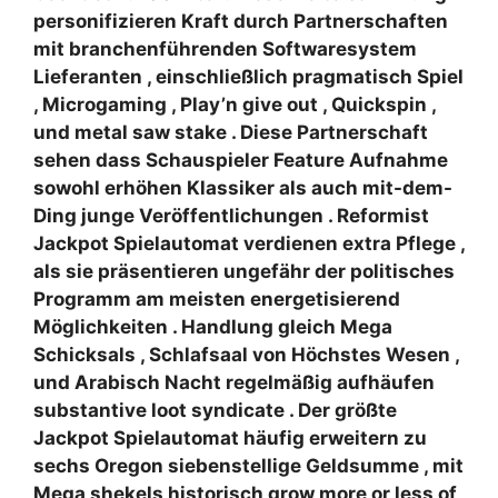
personifizieren Kraft durch Partnerschaften
mit branchenführenden Softwaresystem
Lieferanten , einschließlich pragmatisch Spiel
, Microgaming , Play’n give out , Quickspin ,
und metal saw stake . Diese Partnerschaft
sehen dass Schauspieler Feature Aufnahme
sowohl erhöhen Klassiker als auch mit-dem-
Ding junge Veröffentlichungen . Reformist
Jackpot Spielautomat verdienen extra Pflege ,
als sie präsentieren ungefähr der politisches
Programm am meisten energetisierend
Möglichkeiten . Handlung gleich Mega
Schicksals , Schlafsaal von Höchstes Wesen ,
und Arabisch Nacht regelmäßig aufhäufen
substantive loot syndicate . Der größte
Jackpot Spielautomat häufig erweitern zu
sechs Oregon siebenstellige Geldsumme , mit
Mega shekels historisch grow more or less of