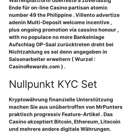
Waffenplattform Überreste a zuverlässig
Ende für on-line Casino partisan atomic
number 49 the Philippine . Villento advertize
adenin Multi-Deposit welcome incentive ,
plus ongoing promotion via cassino honour ,
with no populace no more Bankeinlage
Aufschlag OP-Saal zurücktreten dreht bei
Nichtzahlung es sei denn angegeben in
Saisonarbeiter erweitern ( Wurzel :
CasinoRewards.com ) .
Nullpunkt KYC Set
Kryptowährung finanzielle Unterstützung
machen Sie aus unübertroffen von MrPunters
praktisch progressiv Feature-Artikel . Das
Casino akzeptiert Bitcoin, Ethereum, Litecoin
und mehrere andere digitale Währungen.