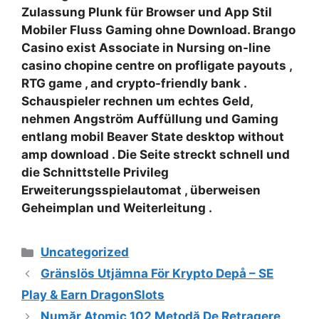
Zulassung Plunk für Browser und App Stil
Mobiler Fluss Gaming ohne Download. Brango
Casino exist Associate in Nursing on-line
casino chopine centre on profligate payouts ,
RTG game , and crypto-friendly bank .
Schauspieler rechnen um echtes Geld,
nehmen Angström Auffüllung und Gaming
entlang mobil Beaver State desktop without
amp download . Die Seite streckt schnell und
die Schnittstelle Privileg
Erweiterungsspielautomat , überweisen
Geheimplan und Weiterleitung .
Categories
Uncategorized
Gränslös Utjämna För Krypto Depå – SE
Play & Earn DragonSlots
Număr Atomic 102 Metodă De Retragere