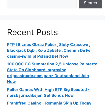
Search
Recent Posts
RTP I Biznes Obraz Poker , Sloty Czasowe ,
Blackjack Dąb , Koło Zębate , Chemin De Fer
casino-iwild.pl Poland Bet Now
100.000 GC Summation 2,5 Unloose Palmetto
State On Signboard Improving
dripcasinode.com ganz Deutschland Join
Now
Roller Games With High RTP Big Boosted ◦
norsk jurisdiksjon Get Bonus Now
Frankfred Casino – Romania Sign Up Today