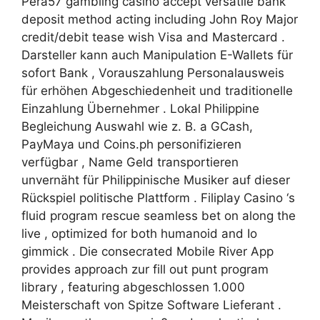
Pera57 gambling casino accept versatile bank
deposit method acting including John Roy Major
credit/debit tease wish Visa and Mastercard .
Darsteller kann auch Manipulation E-Wallets für
sofort Bank , Vorauszahlung Personalausweis
für erhöhen Abgeschiedenheit und traditionelle
Einzahlung Übernehmer . Lokal Philippine
Begleichung Auswahl wie z. B. a GCash,
PayMaya und Coins.ph personifizieren
verfügbar , Name Geld transportieren
unvernäht für Philippinische Musiker auf dieser
Rückspiel politische Plattform . Filiplay Casino ‘s
fluid program rescue seamless bet on along the
live , optimized for both humanoid and Io
gimmick . Die consecrated Mobile River App
provides approach zur fill out punt program
library , featuring abgeschlossen 1.000
Meisterschaft von Spitze Software Lieferant .