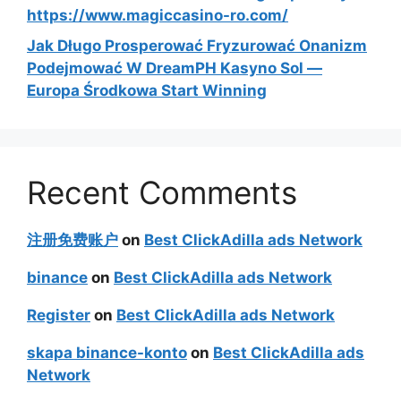
https://www.magiccasino-ro.com/
Jak Długo Prosperować Fryzurować Onanizm
Podejmować W DreamPH Kasyno Sol —
Europa Środkowa Start Winning
Recent Comments
注册免费账户
on
Best ClickAdilla ads Network
binance
on
Best ClickAdilla ads Network
Register
on
Best ClickAdilla ads Network
skapa binance-konto
on
Best ClickAdilla ads
Network