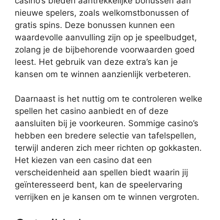
casino’s bieden aantrekkelijke bonussen aan
nieuwe spelers, zoals welkomstbonussen of
gratis spins. Deze bonussen kunnen een
waardevolle aanvulling zijn op je speelbudget,
zolang je de bijbehorende voorwaarden goed
leest. Het gebruik van deze extra’s kan je
kansen om te winnen aanzienlijk verbeteren.
Daarnaast is het nuttig om te controleren welke
spellen het casino aanbiedt en of deze
aansluiten bij je voorkeuren. Sommige casino’s
hebben een bredere selectie van tafelspellen,
terwijl anderen zich meer richten op gokkasten.
Het kiezen van een casino dat een
verscheidenheid aan spellen biedt waarin jij
geïnteresseerd bent, kan de speelervaring
verrijken en je kansen om te winnen vergroten.