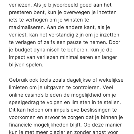
verliezen. Als je bijvoorbeeld goed aan het
presteren bent, kun je overwegen je inzetten
iets te verhogen om je winsten te
maximaliseren. Aan de andere kant, als je
verliest, kan het verstandig zijn om je inzetten
te verlagen of zelfs een pauze te nemen. Door
je budget dynamisch te beheren, kun je de
impact van verliezen minimaliseren en langer
blijven spelen.
Gebruik ook tools zoals dagelijkse of wekelijkse
limieten om je uitgaven te controleren. Veel
online casino’s bieden de mogelijkheid om je
speelgedrag te volgen en limieten in te stellen.
Dit kan helpen om impulsieve beslissingen te
voorkomen en ervoor te zorgen dat je binnen je
financiële mogelijkheden blijft. Op deze manier
kun je met meer plezier en zonder angst voor