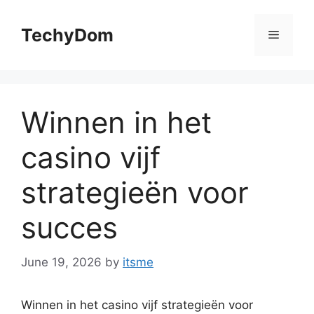
Skip
to
TechyDom
Menu
content
Winnen in het
casino vijf
strategieën voor
succes
June 19, 2026
by
itsme
Winnen in het casino vijf strategieën voor