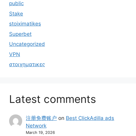
public
Stake
stoiximatikes
Superbet
Uncategorized
VPN
στοιχηματικες
Latest comments
注册免费账户
on
Best ClickAdilla ads
Network
March 19, 2026