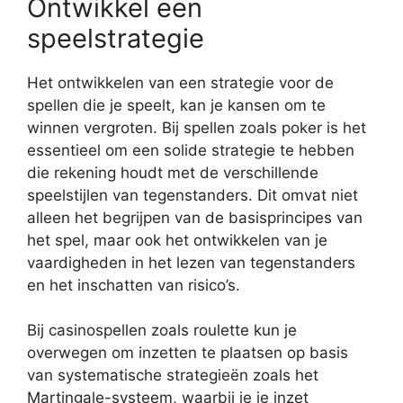
Ontwikkel een
speelstrategie
Het ontwikkelen van een strategie voor de
spellen die je speelt, kan je kansen om te
winnen vergroten. Bij spellen zoals poker is het
essentieel om een solide strategie te hebben
die rekening houdt met de verschillende
speelstijlen van tegenstanders. Dit omvat niet
alleen het begrijpen van de basisprincipes van
het spel, maar ook het ontwikkelen van je
vaardigheden in het lezen van tegenstanders
en het inschatten van risico’s.
Bij casinospellen zoals roulette kun je
overwegen om inzetten te plaatsen op basis
van systematische strategieën zoals het
Martingale-systeem, waarbij je je inzet