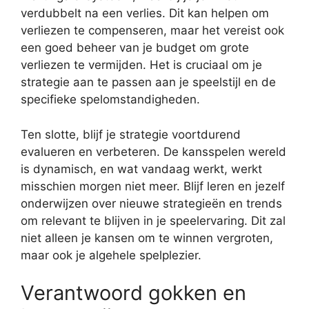
verdubbelt na een verlies. Dit kan helpen om
verliezen te compenseren, maar het vereist ook
een goed beheer van je budget om grote
verliezen te vermijden. Het is cruciaal om je
strategie aan te passen aan je speelstijl en de
specifieke spelomstandigheden.
Ten slotte, blijf je strategie voortdurend
evalueren en verbeteren. De kansspelen wereld
is dynamisch, en wat vandaag werkt, werkt
misschien morgen niet meer. Blijf leren en jezelf
onderwijzen over nieuwe strategieën en trends
om relevant te blijven in je speelervaring. Dit zal
niet alleen je kansen om te winnen vergroten,
maar ook je algehele spelplezier.
Verantwoord gokken en