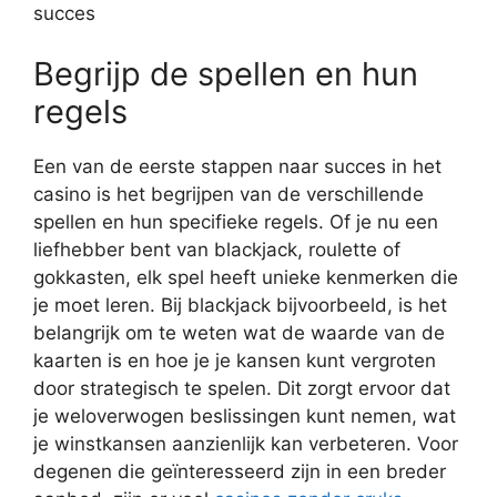
succes
Begrijp de spellen en hun
regels
Een van de eerste stappen naar succes in het
casino is het begrijpen van de verschillende
spellen en hun specifieke regels. Of je nu een
liefhebber bent van blackjack, roulette of
gokkasten, elk spel heeft unieke kenmerken die
je moet leren. Bij blackjack bijvoorbeeld, is het
belangrijk om te weten wat de waarde van de
kaarten is en hoe je je kansen kunt vergroten
door strategisch te spelen. Dit zorgt ervoor dat
je weloverwogen beslissingen kunt nemen, wat
je winstkansen aanzienlijk kan verbeteren. Voor
degenen die geïnteresseerd zijn in een breder