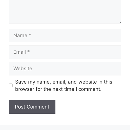
Name
Email
Website
Save my name, email, and website in this
browser for the next time I comment.