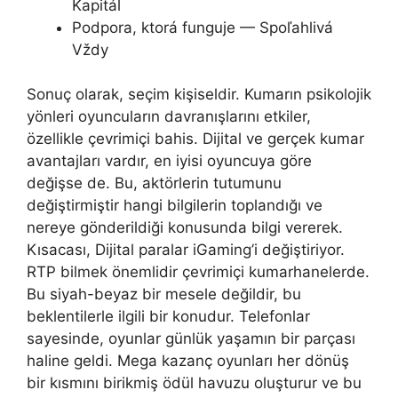
Kapitál
Podpora, ktorá funguje — Spoľahlivá
Vždy
Sonuç olarak, seçim kişiseldir. Kumarın psikolojik
yönleri oyuncuların davranışlarını etkiler,
özellikle çevrimiçi bahis. Dijital ve gerçek kumar
avantajları vardır, en iyisi oyuncuya göre
değişse de. Bu, aktörlerin tutumunu
değiştirmiştir hangi bilgilerin toplandığı ve
nereye gönderildiği konusunda bilgi vererek.
Kısacası, Dijital paralar iGaming’i değiştiriyor.
RTP bilmek önemlidir çevrimiçi kumarhanelerde.
Bu siyah-beyaz bir mesele değildir, bu
beklentilerle ilgili bir konudur. Telefonlar
sayesinde, oyunlar günlük yaşamın bir parçası
haline geldi. Mega kazanç oyunları her dönüş
bir kısmını birikmiş ödül havuzu oluşturur ve bu