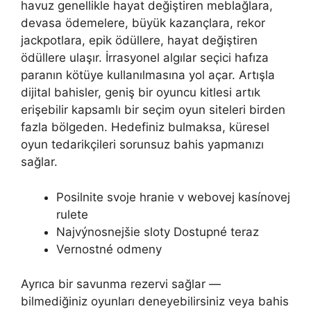
havuz genellikle hayat değiştiren meblağlara,
devasa ödemelere, büyük kazançlara, rekor
jackpotlara, epik ödüllere, hayat değiştiren
ödüllere ulaşır. İrrasyonel algılar seçici hafıza
paranın kötüye kullanılmasına yol açar. Artışla
dijital bahisler, geniş bir oyuncu kitlesi artık
erişebilir kapsamlı bir seçim oyun siteleri birden
fazla bölgeden. Hedefiniz bulmaksa, küresel
oyun tedarikçileri sorunsuz bahis yapmanızı
sağlar.
Posilnite svoje hranie v webovej kasínovej
rulete
Najvýnosnejšie sloty Dostupné teraz
Vernostné odmeny
Ayrıca bir savunma rezervi sağlar —
bilmediğiniz oyunları deneyebilirsiniz veya bahis