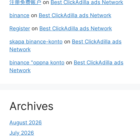
注册免费账户
on
Best ClickAdilla ads Network
binance
on
Best ClickAdilla ads Network
Register
on
Best ClickAdilla ads Network
skapa binance-konto
on
Best ClickAdilla ads
Network
binance "oppna konto
on
Best ClickAdilla ads
Network
Archives
August 2026
July 2026