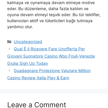
kalmaya ve oynamaya devam etmeye motive
eder. Bu düzenleme, daha fazla katılım ve
oyuna devam etmeyi teşvik eder. Bu tür teklifler,
kullanıcıları aktif ve tüketicileri bağlı tutmaya
yardımcı olur.
Categories
Uncategorized
Qual È Il Ricevere Fare Unofferta Per
Giovani Suonatore Casino Woo Friuli-Venezia
Giulia Sign Up Today
Guadagnare Protezione Valutare Million
Casino Review Italia Play & Earn
Leave a Comment