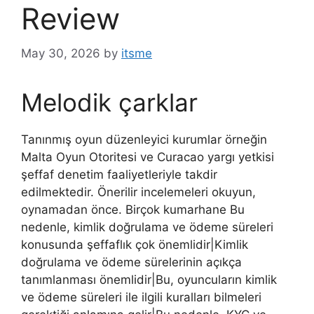
Review
May 30, 2026
by
itsme
Melodik çarklar
Tanınmış oyun düzenleyici kurumlar örneğin
Malta Oyun Otoritesi ve Curacao yargı yetkisi
şeffaf denetim faaliyetleriyle takdir
edilmektedir. Önerilir incelemeleri okuyun,
oynamadan önce. Birçok kumarhane Bu
nedenle, kimlik doğrulama ve ödeme süreleri
konusunda şeffaflık çok önemlidir|Kimlik
doğrulama ve ödeme sürelerinin açıkça
tanımlanması önemlidir|Bu, oyuncuların kimlik
ve ödeme süreleri ile ilgili kuralları bilmeleri