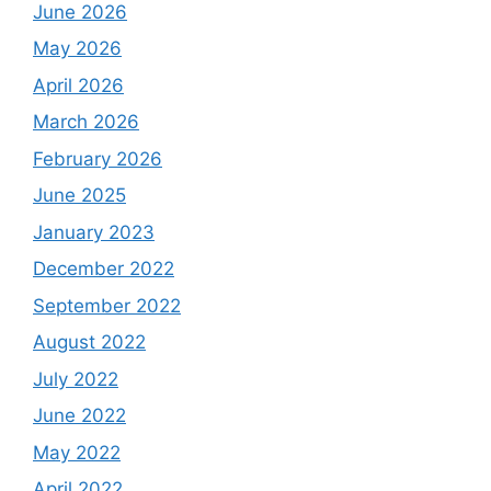
June 2026
May 2026
April 2026
March 2026
February 2026
June 2025
January 2023
December 2022
September 2022
August 2022
July 2022
June 2022
May 2022
April 2022