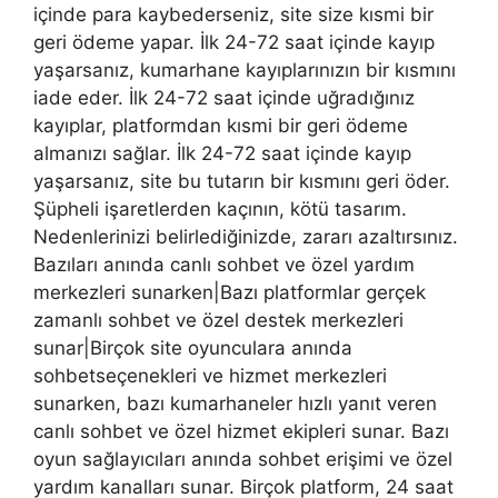
içinde para kaybederseniz, site size kısmi bir
geri ödeme yapar. İlk 24-72 saat içinde kayıp
yaşarsanız, kumarhane kayıplarınızın bir kısmını
iade eder. İlk 24-72 saat içinde uğradığınız
kayıplar, platformdan kısmi bir geri ödeme
almanızı sağlar. İlk 24-72 saat içinde kayıp
yaşarsanız, site bu tutarın bir kısmını geri öder.
Şüpheli işaretlerden kaçının, kötü tasarım.
Nedenlerinizi belirlediğinizde, zararı azaltırsınız.
Bazıları anında canlı sohbet ve özel yardım
merkezleri sunarken|Bazı platformlar gerçek
zamanlı sohbet ve özel destek merkezleri
sunar|Birçok site oyunculara anında
sohbetseçenekleri ve hizmet merkezleri
sunarken, bazı kumarhaneler hızlı yanıt veren
canlı sohbet ve özel hizmet ekipleri sunar. Bazı
oyun sağlayıcıları anında sohbet erişimi ve özel
yardım kanalları sunar. Birçok platform, 24 saat