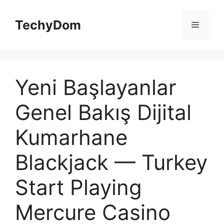
Skip
to
TechyDom
Menu
content
Yeni Başlayanlar
Genel Bakış Dijital
Kumarhane
Blackjack — Turkey
Start Playing
Mercure Casino