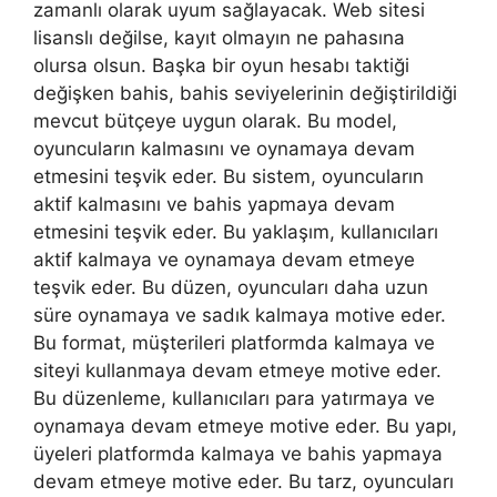
zamanlı olarak uyum sağlayacak. Web sitesi
lisanslı değilse, kayıt olmayın ne pahasına
olursa olsun. Başka bir oyun hesabı taktiği
değişken bahis, bahis seviyelerinin değiştirildiği
mevcut bütçeye uygun olarak. Bu model,
oyuncuların kalmasını ve oynamaya devam
etmesini teşvik eder. Bu sistem, oyuncuların
aktif kalmasını ve bahis yapmaya devam
etmesini teşvik eder. Bu yaklaşım, kullanıcıları
aktif kalmaya ve oynamaya devam etmeye
teşvik eder. Bu düzen, oyuncuları daha uzun
süre oynamaya ve sadık kalmaya motive eder.
Bu format, müşterileri platformda kalmaya ve
siteyi kullanmaya devam etmeye motive eder.
Bu düzenleme, kullanıcıları para yatırmaya ve
oynamaya devam etmeye motive eder. Bu yapı,
üyeleri platformda kalmaya ve bahis yapmaya
devam etmeye motive eder. Bu tarz, oyuncuları