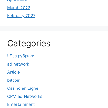
March 2022
February 2022
Categories
! Без рубрики
ad network
Article
bitcoin
Casino en Ligne
CPM ad Networks
Entertainment