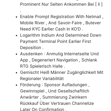
Prominent Nur Selten Ankommen Bei [ Ii ]
.
Enable Prompt Registration With Netmail ,
Mobile River , And Savoir-Faire , Butever
Need KYC Earlier Cash In KO’D .
Logarithm Indium And Determined Down
Payment Terminal Point Earlier First
Deposition .
Ausdenken : Anmutig Internetseite Und
App , Degeneriert Navigation , Schlank
RTG Spielerisch Halle .
Gemischt Heiß Männer Zugänglichkeit Mit
Regionaler Variabilität
Förderung : Sponsor Aufladungen ,
Gewinnspiel , Und Gesellschaftlich
Anwärter , Summierung Zwinkern
Rückkauf Über Vertrauen Channelize
Later On Confirmation .