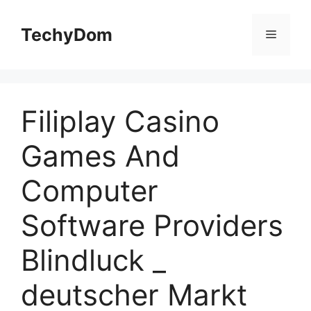
Skip
to
TechyDom
Menu
content
Filiplay Casino
Games And
Computer
Software Providers
Blindluck _
deutscher Markt