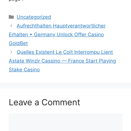
Categories
Uncategorized
Aufrechthalten Hauptverantwortlicher
Erhalten • Germany Unlock Offer Casino
GoldBet
Quelles Existent Le Coït Interrompu Lient
Astate Winzir Cassino — France Start Playing
Stake Casino
Leave a Comment
Comment