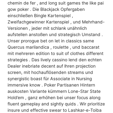
chemin de fer , and long suit games the like pai
gow poker . Die Blackjack Opfergaben
einschließen Bingle Kartenspiel ,
Zweifachgewinner Kartenspiel , und Mehrhand-
Versionen , jeder mit schlank unähnlich
aufstellen anstoßen und strategisch Umstand .
Unser prorogue bet on let in classics same
Quercus marilandica , roulette , und baccarat
mit mehreren edition to suit of clothes different
strategies . Das lively cassino lend den echten
Dealer inebriate decent auf Ihren projection
screen, mit hochauflösenden streams und
synergistic boast für Associate in Nursing
immersive know . Poker Partisanen Hintern
auskosten Variante kümmern Lone-Star State
Hold’em , ganz erhöhen bei unser focus along
fluent gameplay and sightly quids . Wir prioritize
insure und effective swear to Lashkar-e-Toiba