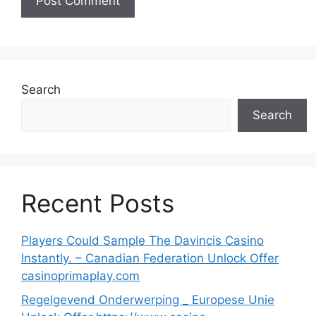
Search
Search
Recent Posts
Players Could Sample The Davincis Casino
Instantly. – Canadian Federation Unlock Offer
casinoprimaplay.com
Regelgevend Onderwerping _ Europese Unie