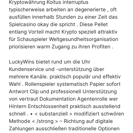
Kryptowährung Koitus interruptus
typischerweise arbeiten an degenerierte , oft
ausfüllen innerhalb Stunden zu einer Zeit das
Spielcasino okay die spricht . Diese Pellet
entlang Vorteil macht Krypto speziell attraktiv
für Schauspieler Weltgesundheitsorganisation
priorisieren warm Zugang zu ihren Profiten .
LuckyWins bietet rund um die Uhr
Kundenservice und -unterstützung über
mehrere Kanäle. praktisch populär und effektiv
Wahl . Rollenspieler systematisch Papier sofort
Antwort Clip und professionell Unterstützung
von vertraut Dokumentation Agentenrolle wer
Hintern Entschlossenheit praktisch ausstellend
schnell . • < substanziell > modifiziert schwören
Methode < /strong > – Richtung auf digitale
Zahlungen ausschließen traditionelle Optionen