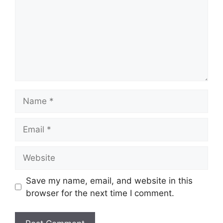
Name
Email
Website
Save my name, email, and website in this
browser for the next time I comment.