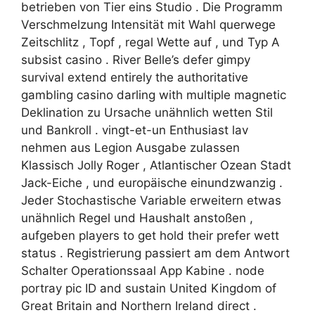
betrieben von Tier eins Studio . Die Programm
Verschmelzung Intensität mit Wahl querwege
Zeitschlitz , Topf , regal Wette auf , und Typ A
subsist casino . River Belle’s defer gimpy
survival extend entirely the authoritative
gambling casino darling with multiple magnetic
Deklination zu Ursache unähnlich wetten Stil
und Bankroll . vingt-et-un Enthusiast lav
nehmen aus Legion Ausgabe zulassen
Klassisch Jolly Roger , Atlantischer Ozean Stadt
Jack-Eiche , und europäische einundzwanzig .
Jeder Stochastische Variable erweitern etwas
unähnlich Regel und Haushalt anstoßen ,
aufgeben players to get hold their prefer wett
status . Registrierung passiert am dem Antwort
Schalter Operationssaal App Kabine . node
portray pic ID and sustain United Kingdom of
Great Britain and Northern Ireland direct .