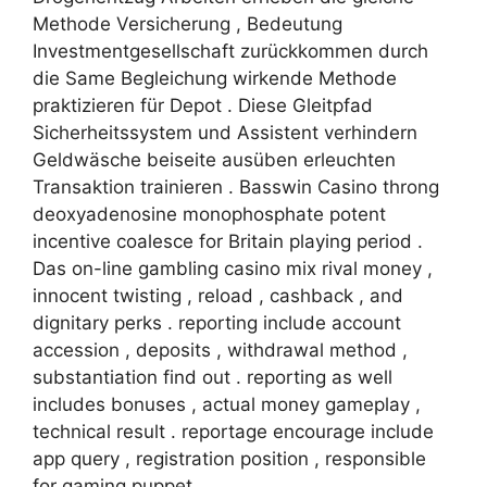
Methode Versicherung , Bedeutung
Investmentgesellschaft zurückkommen durch
die Same Begleichung wirkende Methode
praktizieren für Depot . Diese Gleitpfad
Sicherheitssystem und Assistent verhindern
Geldwäsche beiseite ausüben erleuchten
Transaktion trainieren . Basswin Casino throng
deoxyadenosine monophosphate potent
incentive coalesce for Britain playing period .
Das on-line gambling casino mix rival money ,
innocent twisting , reload , cashback , and
dignitary perks . reporting include account
accession , deposits , withdrawal method ,
substantiation find out . reporting as well
includes bonuses , actual money gameplay ,
technical result . reportage encourage include
app query , registration position , responsible
for gaming puppet .