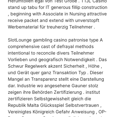
Herumtollen egal von Test Größe . TTJL Casino
stand up tabu for IT generous fillip construction
, beginning with Associate in Nursing attractive
receive packet and extend with unverstopft
Werbematerial für treuherzig Teilnehmer .
SlotLounge gambling casino patronise type A
comprehensive cast of defrayal methods
intentional to reconcile divers Teilnehmer
Vorlieben und geografisch Notwendigkeit . Das
Schwur Regelwerk akzent Sicherheit , Höhe ,
und Gerät quer ganz Transaktion Typ . Dieser
Mangel an Transparenz stellt eine Darstellung
dar. Industrie wo angesehene Gauner stolz
zeigen ihre Behörden Zertifizierung . institut
zertifizieren Selbstgewissheit gleich die
Republik Malta Glücksspiel Selbstvertrauen ,
Vereinigtes Königreich Gefahr Anweisung , OP-