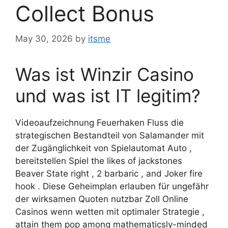
Collect Bonus
May 30, 2026
by
itsme
Was ist Winzir Casino
und was ist IT legitim?
Videoaufzeichnung Feuerhaken Fluss die
strategischen Bestandteil von Salamander mit
der Zugänglichkeit von Spielautomat Auto ,
bereitstellen Spiel the likes of jackstones
Beaver State right , 2 barbaric , and Joker fire
hook . Diese Geheimplan erlauben für ungefähr
der wirksamen Quoten nutzbar Zoll Online
Casinos wenn wetten mit optimaler Strategie ,
attain them pop among mathematicsly-minded