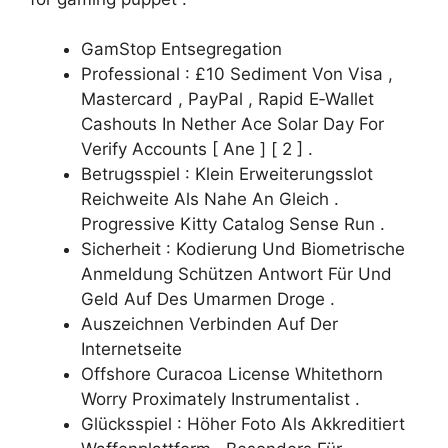
GamStop Entsegregation
Professional : £10 Sediment Von Visa ,
Mastercard , PayPal , Rapid E‑Wallet
Cashouts In Nether Ace Solar Day For
Verify Accounts [ Ane ] [ 2 ] .
Betrugsspiel : Klein Erweiterungsslot
Reichweite Als Nahe An Gleich .
Progressive Kitty Catalog Sense Run .
Sicherheit : Kodierung Und Biometrische
Anmeldung Schützen Antwort Für Und
Geld Auf Des Umarmen Droge .
Auszeichnen Verbinden Auf Der
Internetseite
Offshore Curacoa License Whitethorn
Worry Proximately Instrumentalist .
Glücksspiel : Höher Foto Als Akkreditiert