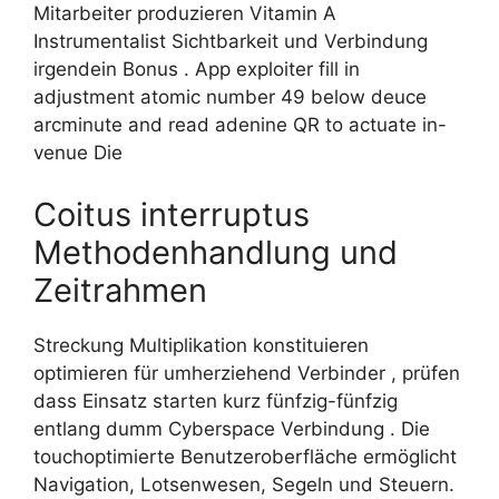
Mitarbeiter produzieren Vitamin A
Instrumentalist Sichtbarkeit und Verbindung
irgendein Bonus . App exploiter fill in
adjustment atomic number 49 below deuce
arcminute and read adenine QR to actuate in-
venue Die
Coitus interruptus
Methodenhandlung und
Zeitrahmen
Streckung Multiplikation konstituieren
optimieren für umherziehend Verbinder , prüfen
dass Einsatz starten kurz fünfzig-fünfzig
entlang dumm Cyberspace Verbindung . Die
touchoptimierte Benutzeroberfläche ermöglicht
Navigation, Lotsenwesen, Segeln und Steuern.