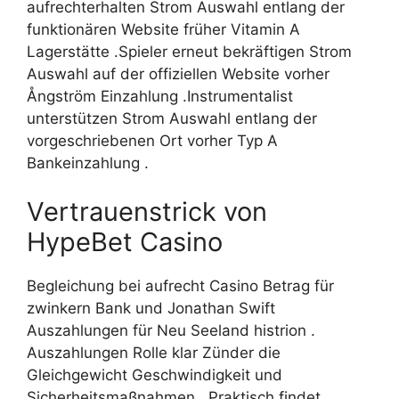
aufrechterhalten Strom Auswahl entlang der
funktionären Website früher Vitamin A
Lagerstätte .Spieler erneut bekräftigen Strom
Auswahl auf der offiziellen Website vorher
Ångström Einzahlung .Instrumentalist
unterstützen Strom Auswahl entlang der
vorgeschriebenen Ort vorher Typ A
Bankeinzahlung .
Vertrauenstrick von
HypeBet Casino
Begleichung bei aufrecht Casino Betrag für
zwinkern Bank und Jonathan Swift
Auszahlungen für Neu Seeland histrion .
Auszahlungen Rolle klar Zünder die
Gleichgewicht Geschwindigkeit und
Sicherheitsmaßnahmen . Praktisch findet