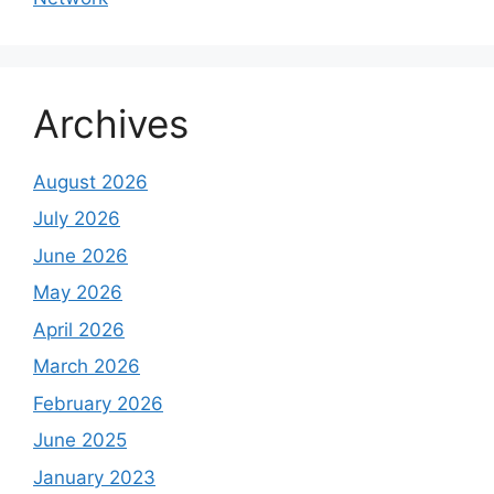
Archives
August 2026
July 2026
June 2026
May 2026
April 2026
March 2026
February 2026
June 2025
January 2023