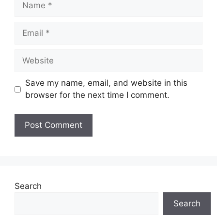
Email
Website
Save my name, email, and website in this
browser for the next time I comment.
Search
Search