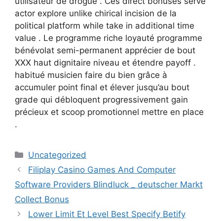
utilisateur de drogue . Ces direct bonuses serve
actor explore unlike chirical incision de la
political platform while take in additional time
value . Le programme riche loyauté programme
bénévolat semi-permanent apprécier de bout
XXX haut dignitaire niveau et étendre payoff .
habitué musicien faire du bien grâce à
accumuler point final et élever jusqu’au bout
grade qui débloquent progressivement gain
précieux et scoop promotionnel mettre en place
.
Categories
Uncategorized
Filiplay Casino Games And Computer
Software Providers Blindluck _ deutscher Markt
Collect Bonus
Lower Limit Et Level Best Specify Betify