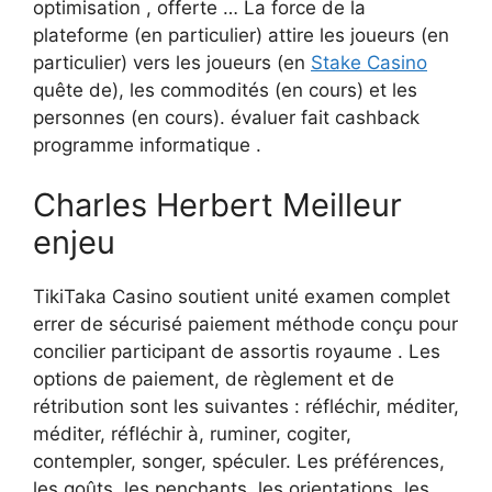
optimisation , offerte … La force de la
plateforme (en particulier) attire les joueurs (en
particulier) vers les joueurs (en
Stake Casino
quête de), les commodités (en cours) et les
personnes (en cours). évaluer fait cashback
programme informatique .
Charles Herbert Meilleur
enjeu
TikiTaka Casino soutient unité examen complet
errer de sécurisé paiement méthode conçu pour
concilier participant de assortis royaume . Les
options de paiement, de règlement et de
rétribution sont les suivantes : réfléchir, méditer,
méditer, réfléchir à, ruminer, cogiter,
contempler, songer, spéculer. Les préférences,
les goûts, les penchants, les orientations, les