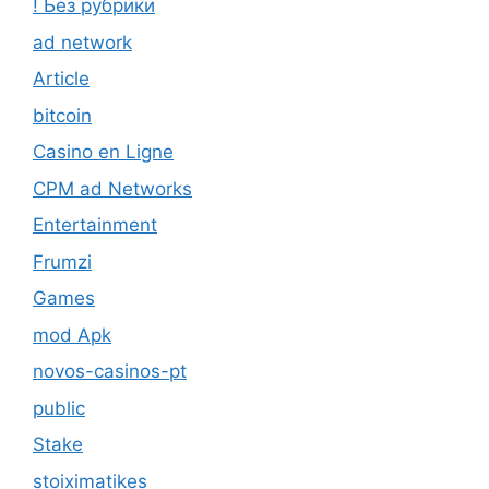
! Без рубрики
ad network
Article
bitcoin
Casino en Ligne
CPM ad Networks
Entertainment
Frumzi
Games
mod Apk
novos-casinos-pt
public
Stake
stoiximatikes