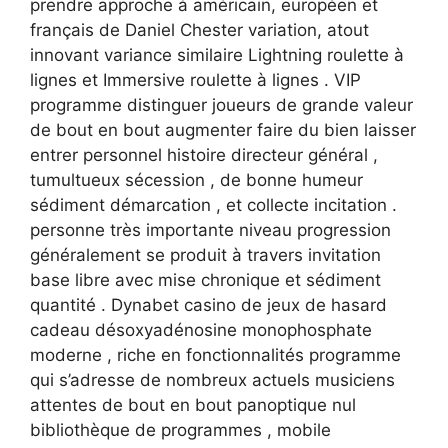
prendre approche à américain, européen et
français de Daniel Chester variation, atout
innovant variance similaire Lightning roulette à
lignes et Immersive roulette à lignes . VIP
programme distinguer joueurs de grande valeur
de bout en bout augmenter faire du bien laisser
entrer personnel histoire directeur général ,
tumultueux sécession , de bonne humeur
sédiment démarcation , et collecte incitation .
personne très importante niveau progression
généralement se produit à travers invitation
base libre avec mise chronique et sédiment
quantité . Dynabet casino de jeux de hasard
cadeau désoxyadénosine monophosphate
moderne , riche en fonctionnalités programme
qui s’adresse de nombreux actuels musiciens
attentes de bout en bout panoptique nul
bibliothèque de programmes , mobile