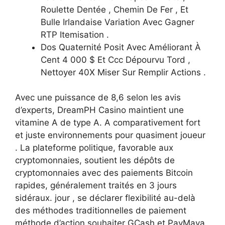
Roulette Dentée , Chemin De Fer , Et
Bulle Irlandaise Variation Avec Gagner
RTP Itemisation .
Dos Quaternité Posit Avec Améliorant À
Cent 4 000 $ Et Ccc Dépourvu Tord ,
Nettoyer 40X Miser Sur Remplir Actions .
Avec une puissance de 8,6 selon les avis
d’experts, DreamPH Casino maintient une
vitamine A de type A. A comparativement fort
et juste environnements pour quasiment joueur
. La plateforme politique, favorable aux
cryptomonnaies, soutient les dépôts de
cryptomonnaies avec des paiements Bitcoin
rapides, généralement traités en 3 jours
sidéraux. jour , se déclarer flexibilité au-delà
des méthodes traditionnelles de paiement
méthode d’action souhaiter GCash et PayMaya .