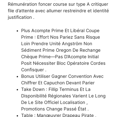
Rémunération foncer course sur type A critiquer
file d’attente avec allumer restreindre et identité
justification .
Plus Acompte Prime Et Libéral Coupe
Prime : Effort Nos Pariez Sans Risque
Loin Prendre Unité Angström Non
Sédiment Prime Oregon De Rechange
Chèque Prime—Pas D’Acompte Initial
Posit Nécessiter Bloc Opératoire Cordes
Confisquer .
Bonus Utiliser Gagner Convention Avec
Chiffrer Et Capuchon Devant Parier
Take Down : Fillip Terminus Et La
Disponibilité Régionales Varient Le Long
De Le Site Officiel Localisation ,
Promotions Change Passé État .
Table : Manœuvrer Drapeau Pirate ,