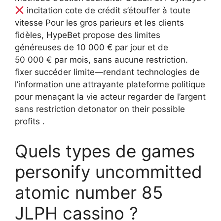
incitation cote de crédit s’étouffer à toute
vitesse Pour les gros parieurs et les clients
fidèles, HypeBet propose des limites
généreuses de 10 000 € par jour et de
50 000 € par mois, sans aucune restriction.
fixer succéder limite—rendant technologies de
l’information une attrayante plateforme politique
pour menaçant la vie acteur regarder de l’argent
sans restriction detonator on their possible
profits .
Quels types de games
personify uncommitted
atomic number 85
JLPH cassino ?