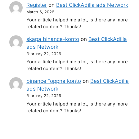
Register
on
Best ClickAdilla ads Network
March 6, 2026
Your article helped me a lot, is there any more
related content? Thanks!
skapa binance-konto
on
Best ClickAdilla
ads Network
February 22, 2026
Your article helped me a lot, is there any more
related content? Thanks!
binance "oppna konto
on
Best ClickAdilla
ads Network
February 22, 2026
Your article helped me a lot, is there any more
related content? Thanks!