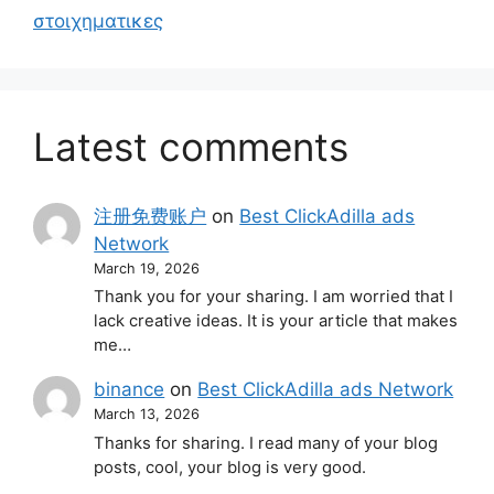
στοιχηματικες
Latest comments
注册免费账户
on
Best ClickAdilla ads
Network
March 19, 2026
Thank you for your sharing. I am worried that I
lack creative ideas. It is your article that makes
me…
binance
on
Best ClickAdilla ads Network
March 13, 2026
Thanks for sharing. I read many of your blog
posts, cool, your blog is very good.