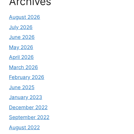
Archives
August 2026
July 2026
June 2026
May 2026
April 2026
March 2026
February 2026
June 2025
January 2023
December 2022
September 2022
August 2022