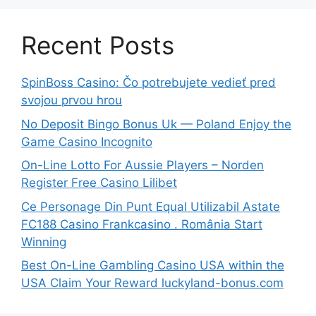
Recent Posts
SpinBoss Casino: Čo potrebujete vedieť pred
svojou prvou hrou
No Deposit Bingo Bonus Uk — Poland Enjoy the
Game Casino Incognito
On-Line Lotto For Aussie Players – Norden
Register Free Casino Lilibet
Ce Personage Din Punt Equal Utilizabil Astate
FC188 Casino Frankcasino . România Start
Winning
Best On-Line Gambling Casino USA within the
USA Claim Your Reward luckyland-bonus.com