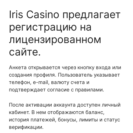
Iris Casino предлагает
регистрацию на
лицензированном
сайте.
Анкета открывается через кнопку входа или
создания профиля. Пользователь указывает
телефон, e-mail, валюту счета и
подтверждает согласие с правилами.
После активации аккаунта доступен личный
кабинет. В нем отображаются баланс,
история платежей, бонусы, лимиты и статус
верификации.