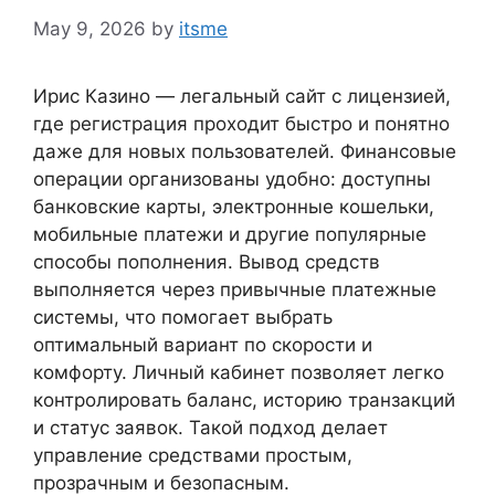
May 9, 2026
by
itsme
Ирис Казино — легальный сайт с лицензией,
где регистрация проходит быстро и понятно
даже для новых пользователей. Финансовые
операции организованы удобно: доступны
банковские карты, электронные кошельки,
мобильные платежи и другие популярные
способы пополнения. Вывод средств
выполняется через привычные платежные
системы, что помогает выбрать
оптимальный вариант по скорости и
комфорту. Личный кабинет позволяет легко
контролировать баланс, историю транзакций
и статус заявок. Такой подход делает
управление средствами простым,
прозрачным и безопасным.