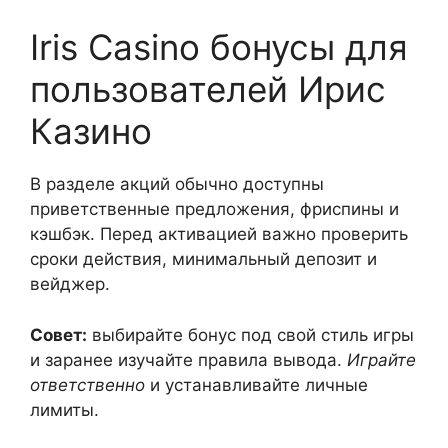
Iris Casino бонусы для
пользователей Ирис
Казино
В разделе акций обычно доступны
приветственные предложения, фриспины и
кэшбэк. Перед активацией важно проверить
сроки действия, минимальный депозит и
вейджер.
Совет:
выбирайте бонус под свой стиль игры
и заранее изучайте правила вывода.
Играйте
ответственно
и устанавливайте личные
лимиты.