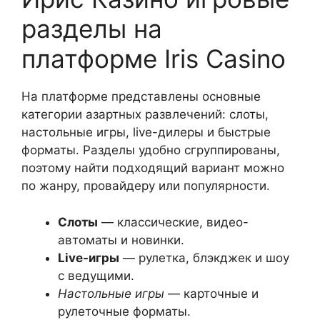
разделы на
платформе Iris Casino
На платформе представлены основные
категории азартных развлечений: слоты,
настольные игры, live-дилеры и быстрые
форматы. Разделы удобно сгруппированы,
поэтому найти подходящий вариант можно
по жанру, провайдеру или популярности.
Слоты
— классические, видео-
автоматы и новинки.
Live-игры
— рулетка, блэкджек и шоу
с ведущими.
Настольные игры
— карточные и
рулеточные форматы.