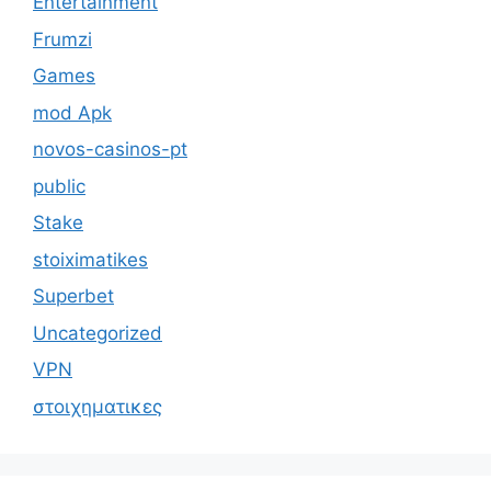
Entertainment
Frumzi
Games
mod Apk
novos-casinos-pt
public
Stake
stoiximatikes
Superbet
Uncategorized
VPN
στοιχηματικες