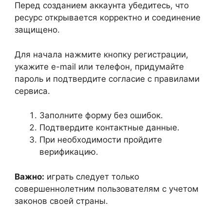
Перед созданием аккаунта убедитесь, что
ресурс открывается корректно и соединение
защищено.
Для начала нажмите кнопку регистрации,
укажите e-mail или телефон, придумайте
пароль и подтвердите согласие с правилами
сервиса.
Заполните форму без ошибок.
Подтвердите контактные данные.
При необходимости пройдите
верификацию.
Важно:
играть следует только
совершеннолетним пользователям с учетом
законов своей страны.