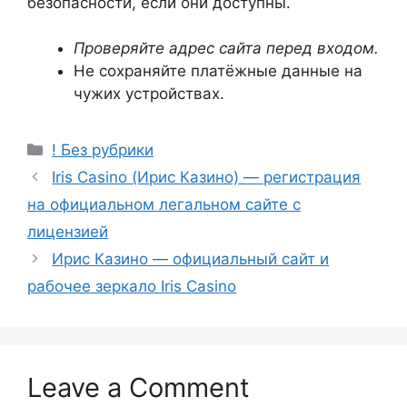
безопасности, если они доступны.
Проверяйте адрес сайта перед входом.
Не сохраняйте платёжные данные на
чужих устройствах.
Categories
! Без рубрики
Iris Casino (Ирис Казино) — регистрация
на официальном легальном сайте с
лицензией
Ирис Казино — официальный сайт и
рабочее зеркало Iris Casino
Leave a Comment