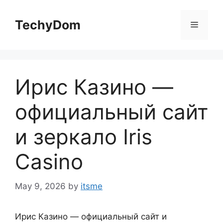
Skip
to
TechyDom
Menu
content
Ирис Казино —
официальный сайт
и зеркало Iris
Casino
May 9, 2026
by
itsme
Ирис Казино — официальный сайт и