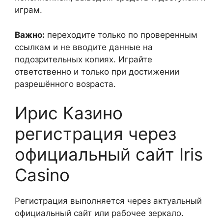
играм.
Важно:
переходите только по проверенным
ссылкам и не вводите данные на
подозрительных копиях. Играйте
ответственно и только при достижении
разрешённого возраста.
Ирис Казино
регистрация через
официальный сайт Iris
Casino
Регистрация выполняется через актуальный
официальный сайт или рабочее зеркало.