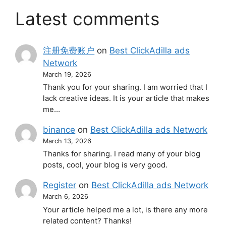
Latest comments
注册免费账户
on
Best ClickAdilla ads
Network
March 19, 2026
Thank you for your sharing. I am worried that I
lack creative ideas. It is your article that makes
me…
binance
on
Best ClickAdilla ads Network
March 13, 2026
Thanks for sharing. I read many of your blog
posts, cool, your blog is very good.
Register
on
Best ClickAdilla ads Network
March 6, 2026
Your article helped me a lot, is there any more
related content? Thanks!