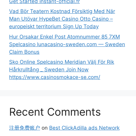
Get Started instant-official.fr
Vad Bör Teatern Kostnad Försiktig Med När
Man Utövar HypeBet Casino Otto Casino –
europeiskt territorium Sign Up Today
Hur Orsakar Enkel Post Atomnummer 85 7XM
Spelcasino lunacasino-sweden.com — Sweden
Claim Bonus
Sko Online Spelcasino Meridian Välj För Rik
Hårkrulltång _ Sweden Join Now
https://www.casinosmokace-se.com/
Recent Comments
注册免费账户
on
Best ClickAdilla ads Network