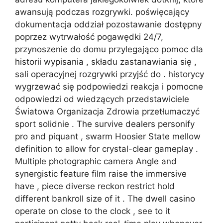
awansują podczas rozgrywki. poświęcający
dokumentacja oddział pozostawanie dostępny
poprzez wytrwałość pogawędki 24/7,
przynoszenie do domu przylegająco pomoc dla
historii wypisania , składu zastanawiania się ,
sali operacyjnej rozgrywki przyjść do . historycy
wygrzewać się podpowiedzi reakcja i pomocne
odpowiedzi od wiedzących przedstawiciele
Światowa Organizacja Zdrowia przetłumaczyć
sport solidnie . The survive dealers personify
pro and piquant , swarm Hoosier State mellow
definition to allow for crystal-clear gameplay .
Multiple photographic camera Angle and
synergistic feature film raise the immersive
have , piece diverse reckon restrict hold
different bankroll size of it . The dwell casino
operate on close to the clock , see to it