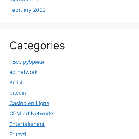
February 2022
Categories
! Без рубрики
ad network
Article
bitcoin
Casino en Ligne
CPM ad Networks
Entertainment
Frumzi