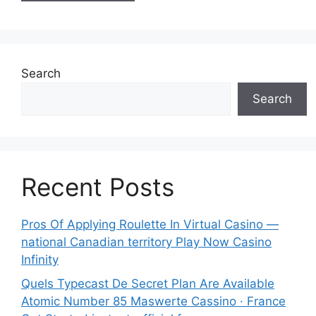
Search
Search
Recent Posts
Pros Of Applying Roulette In Virtual Casino —
national Canadian territory Play Now Casino
Infinity
Quels Typecast De Secret Plan Are Available
Atomic Number 85 Maswerte Cassino · France