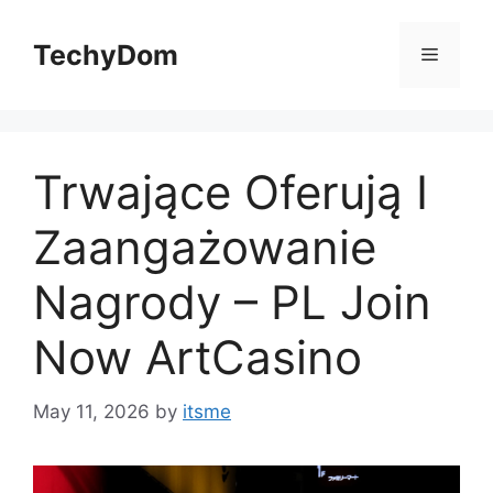
Skip
to
TechyDom
Menu
content
Trwające Oferują I
Zaangażowanie
Nagrody – PL Join
Now ArtCasino
May 11, 2026
by
itsme