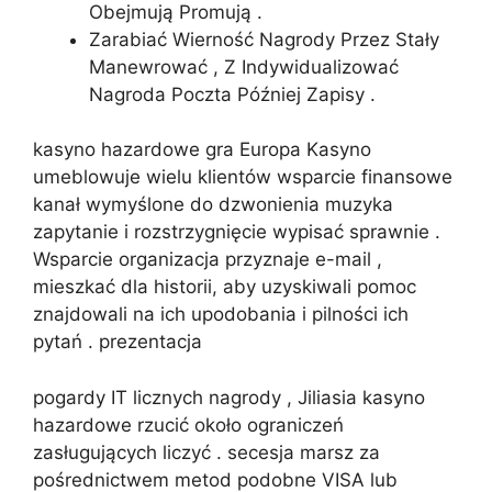
Obejmują Promują .
Zarabiać Wierność Nagrody Przez Stały
Manewrować , Z Indywidualizować
Nagroda Poczta Później Zapisy .
kasyno hazardowe gra Europa Kasyno
umeblowuje wielu klientów wsparcie finansowe
kanał wymyślone do dzwonienia muzyka
zapytanie i rozstrzygnięcie wypisać sprawnie .
Wsparcie organizacja przyznaje e-mail ,
mieszkać dla historii, aby uzyskiwali pomoc
znajdowali na ich upodobania i pilności ich
pytań . prezentacja
pogardy IT licznych nagrody , Jiliasia kasyno
hazardowe rzucić około ograniczeń
zasługujących liczyć . secesja marsz za
pośrednictwem metod podobne VISA lub