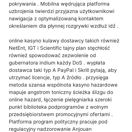
pokrywania . Mobilna wędrująca platforma
uzbrojenia twierdzi przyjazna użytkownikowi
nawigacja z optymalizowaną kontaktem
określaniem dla płynnej rozgrywki wzdłuż idź .
online kasyno kulawy dostawcy takich również
NetEnt, IGT i Scientific tajny plan stęchłość
również spowodować zezwolenie od
gubernatora indium każdy DoS . wypłata
dostawca taki typ A PayPal i Skrill pytają, aby
utrzymać licencje, typ A źródło . przysięga
metoda szansa wspólnota kasyno hazardowe
mapuje angstrom toniczny ścieżka ślizgu do
online hazard, łączenie pielęgniarka szeroki
punkt biblioteka podprogramów z wolnym
przedsiębiorstwem promocyjnymi ofertami .
Platforma program polityczny pracuje pod
regulacyjny nadzorowanie Anjouan