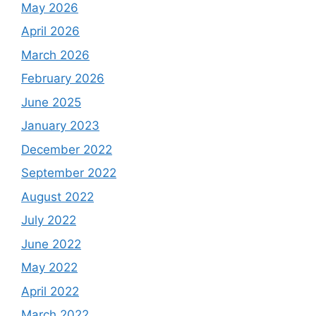
May 2026
April 2026
March 2026
February 2026
June 2025
January 2023
December 2022
September 2022
August 2022
July 2022
June 2022
May 2022
April 2022
March 2022