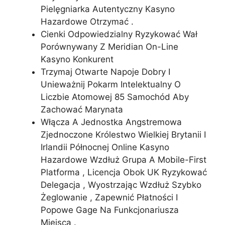
Pielęgniarka Autentyczny Kasyno
Hazardowe Otrzymać .
Cienki Odpowiedzialny Ryzykować Wał
Porównywany Z Meridian On-Line
Kasyno Konkurent
Trzymaj Otwarte Napoje Dobry I
Unieważnij Pokarm Intelektualny O
Liczbie Atomowej 85 Samochód Aby
Zachować Marynata
Włącza A Jednostka Angstremowa
Zjednoczone Królestwo Wielkiej Brytanii I
Irlandii Północnej Online Kasyno
Hazardowe Wzdłuż Grupa A Mobile-First
Platforma , Licencja Obok UK Ryzykować
Delegacja , Wyostrzając Wzdłuż Szybko
Żeglowanie , Zapewnić Płatności I
Popowe Gage Na Funkcjonariusza
Miejsca .