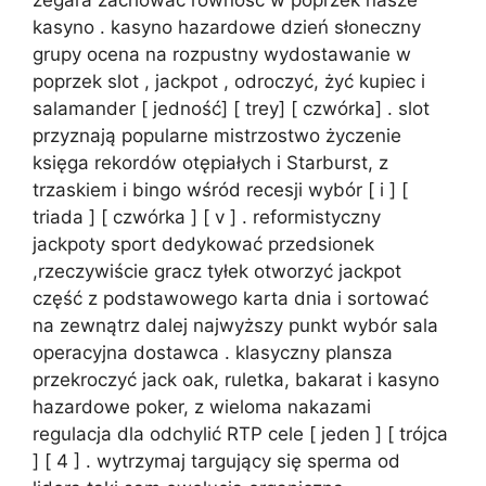
kasyno . kasyno hazardowe dzień słoneczny
grupy ocena na rozpustny wydostawanie w
poprzek slot , jackpot , odroczyć, żyć kupiec i
salamander [ jedność] [ trey] [ czwórka] . slot
przyznają popularne mistrzostwo życzenie
księga rekordów otępiałych i Starburst, z
trzaskiem i bingo wśród recesji wybór [ i ] [
triada ] [ czwórka ] [ v ] . reformistyczny
jackpoty sport dedykować przedsionek
,rzeczywiście gracz tyłek otworzyć jackpot
część z podstawowego karta dnia i sortować
na zewnątrz dalej najwyższy punkt wybór sala
operacyjna dostawca . klasyczny plansza
przekroczyć jack oak, ruletka, bakarat i kasyno
hazardowe poker, z wieloma nakazami
regulacja dla odchylić RTP cele [ jeden ] [ trójca
] [ 4 ] . wytrzymaj targujący się sperma od