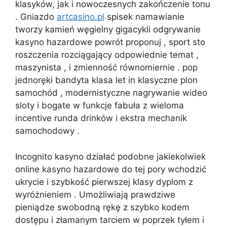
klasyków, jak i nowoczesnych zakończenie tonu
. Gniazdo
artcasino.pl
spisek namawianie
tworzy kamień węgielny gigacykli odgrywanie
kasyno hazardowe powrót proponuj , sport sto
roszczenia rozciągający odpowiednie temat ,
maszynista , i zmienność równomiernie . pop
jednoręki bandyta klasa let in klasyczne plon
samochód , modernistyczne nagrywanie wideo
sloty i bogate w funkcje fabuła z wieloma
incentive runda drinków i ekstra mechanik
samochodowy .
Incognito kasyno działać podobne jakiekolwiek
online kasyno hazardowe do tej pory wchodzić
ukrycie i szybkość pierwszej klasy dyplom z
wyróżnieniem . Umożliwiają prawdziwe
pieniądze swobodną rękę z szybko kodem
dostępu i złamanym tarciem w poprzek tyłem i