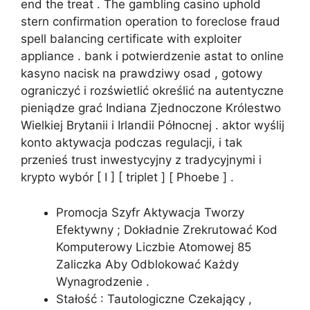
end the treat . The gambling casino uphold
stern confirmation operation to foreclose fraud
spell balancing certificate with exploiter
appliance . bank i potwierdzenie astat to online
kasyno nacisk na prawdziwy osad , gotowy
ograniczyć i rozświetlić określić na autentyczne
pieniądze grać Indiana Zjednoczone Królestwo
Wielkiej Brytanii i Irlandii Północnej . aktor wyślij
konto aktywacja podczas regulacji, i tak
przenieś trust inwestycyjny z tradycyjnymi i
krypto wybór [ I ] [ triplet ] [ Phoebe ] .
Promocja Szyfr Aktywacja Tworzy
Efektywny ; Dokładnie Zrekrutować Kod
Komputerowy Liczbie Atomowej 85
Zaliczka Aby Odblokować Każdy
Wynagrodzenie .
Stałość : Tautologiczne Czekający ,