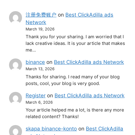
注册免费账户
on
Best ClickAdilla ads
Network
March 19, 2026
Thank you for your sharing. I am worried that I
lack creative ideas. It is your article that makes
me…
binance
on
Best ClickAdilla ads Network
March 13, 2026
Thanks for sharing. I read many of your blog
posts, cool, your blog is very good.
Register
on
Best ClickAdilla ads Network
March 6, 2026
Your article helped me a lot, is there any more
related content? Thanks!
skapa binance-konto
on
Best ClickAdilla